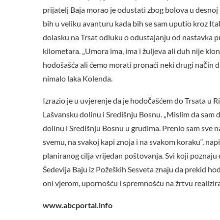
prijatelj Baja morao je odustati zbog bolova u desnoj n
bih u veliku avanturu kada bih se sam uputio kroz Ital
dolasku na Trsat odluku o odustajanju od nastavka pu
kilometara. „Umora ima, ima i žuljeva ali duh nije kl
hodošašća ali ćemo morati pronaći neki drugi način d
nimalo laka Kolenda.
Izrazio je u uvjerenje da je hodočašćem do Trsata u R
Lašvansku dolinu i Središnju Bosnu. „Mislim da sam 
dolinu i Središnju Bosnu u grudima. Prenio sam sve na
svemu, na svakoj kapi znoja i na svakom koraku“, napis
planiranog cilja vrijedan poštovanja. Svi koji poznaju
Šedevija Baju iz Požeških Sesveta znaju da prekid hod
oni vjerom, upornošću i spremnošću na žrtvu realizir
www.abcportal.info