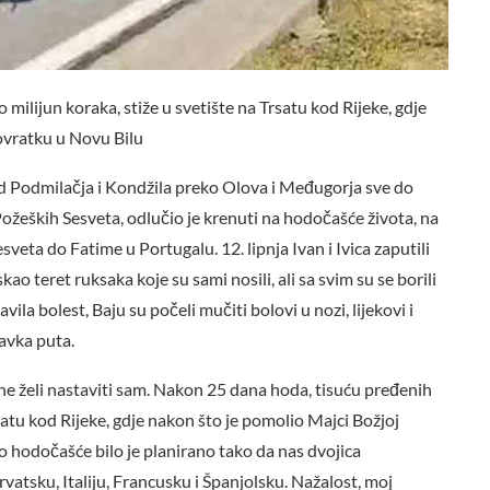
milijun koraka, stiže u svetište na Trsatu kod Rijeke, gdje
ovratku u Novu Bilu
od Podmilačja i Kondžila preko Olova i Međugorja sve do
žeških Sesveta, odlučio je krenuti na hodočašće života, na
veta do Fatime u Portugalu. 12. lipnja Ivan i Ivica zaputili
kao teret ruksaka koje su sami nosili, ali sa svim su se borili
ila bolest, Baju su počeli mučiti bolovi u nozi, lijekovi i
tavka puta.
ne želi nastaviti sam. Nakon 25 dana hoda, tisuću pređenih
rsatu kod Rijeke, gdje nakon što je pomolio Majci Božjoj
 hodočašće bilo je planirano tako da nas dvojica
atsku, Italiju, Francusku i Španjolsku. Nažalost, moj