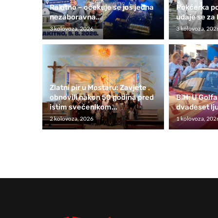
Rakitno – očekuje se još jedna
Pokćerka p
nezaboravna...
udaje se za
3 kolovoza, 2026
3 kolovoza, 202
Zlatni pir u Mostaru: Zavjete
obnovili nakon 50 godina pred
BiH: U Golfa
istim svećenikom...
dvadeset lju
2 kolovoza, 2026
1 kolovoza, 202