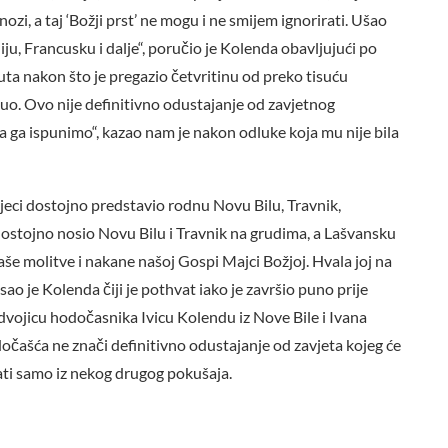
ozi, a taj ‘Božji prst’ ne mogu i ne smijem ignorirati. Ušao
iju, Francusku i dalje“, poručio je Kolenda obavljujući po
ta nakon što je pregazio četvritinu od preko tisuću
onuo. Ovo nije definitivno odustajanje od zavjetnog
a ga ispunimo“, kazao nam je nakon odluke koja mu nije bila
ijeci dostojno predstavio rodnu Novu Bilu, Travnik,
dostojno nosio Novu Bilu i Travnik na grudima, a Lašvansku
še molitve i nakane našoj Gospi Majci Božjoj. Hvala joj na
ao je Kolenda čiji je pothvat iako je završio puno prije
 dvojicu hodočasnika Ivicu Kolendu iz Nove Bile i Ivana
očašća ne znači definitivno odustajanje od zavjeta kojeg će
ati samo iz nekog drugog pokušaja.