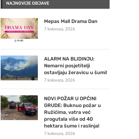
NAJNOVIJE OBJAVE
Mepas Mall Drama Dan
7 kolovoza, 2026
ALARM NA BLIDINJU:
Nemarni posjetitelji
ostavljaju žeravicu u šumi!
7 kolovoza, 2026
NOVI POŽAR U OPĆINI
GRUDE: Buknuo požar u
Ružićima, vatra već
progutala više od 40
hektara šume i raslinja!
7 kolovoza, 2026