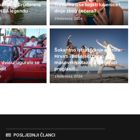
oznatog Gruđanina
Trebamo li se bojati lubenice i
 NBA legendu
dinje zbog šećera?
6
3 kolovoza, 2026
Šokantno istraživanje otkriva:
Hrvati i Bošnjaci tamo
 ‘dvicu’ uguralo se
masovno odlaze, a iseljenici
di!
proglasili...
6
1 kolovoza, 2026
POSLJEDNJI ČLANCI