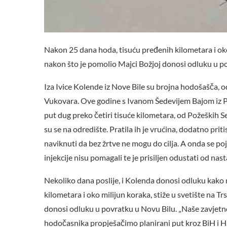
Nakon 25 dana hoda, tisuću pređenih kilometara i oko 
nakon što je pomolio Majci Božjoj donosi odluku u p
Iza Ivice Kolende iz Nove Bile su brojna hodošašča, 
Vukovara. Ove godine s Ivanom Šedevijem Bajom iz Po
put dug preko četiri tisuće kilometara, od Požeških Ses
su se na odredište. Pratila ih je vrućina, dodatno pritis
naviknuti da bez žrtve ne mogu do cilja. A onda se pojav
injekcije nisu pomagali te je prisiljen odustati od nas
Nekoliko dana poslije, i Kolenda donosi odluku kako 
kilometara i oko milijun koraka, stiže u svetište na T
donosi odluku u povratku u Novu Bilu. „Naše zavjetno
hodočasnika propješačimo planirani put kroz BiH i Hrv