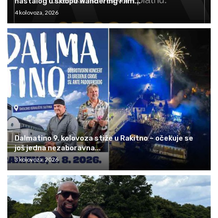
nastalog u sklopu Wandering Film...
4 kolovoza, 2026
Dalmatino 9. kolovoza stiže u Rakitno – očekuje se
još jedna nezaboravna...
3 kolovoza, 2026