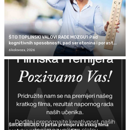
ŠTO TOPLINSKI VALOVI RADE MOZGU? Pad
kognitivnih sposobnosti, pad serotonina i porast...
6 kolovoza, 2026
ŠIROKI BRIJEG: U petak premijera kratkog filma