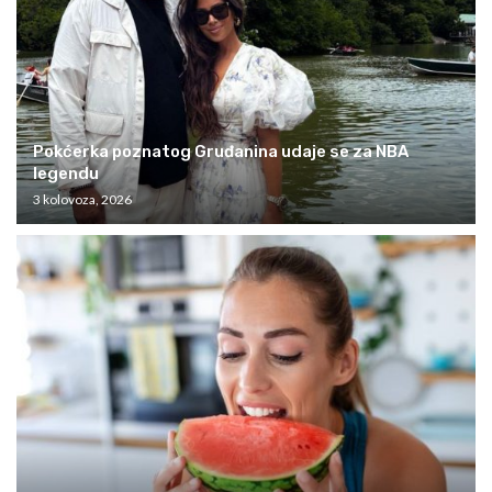
Pokćerka poznatog Gruđanina udaje se za NBA
legendu
3 kolovoza, 2026