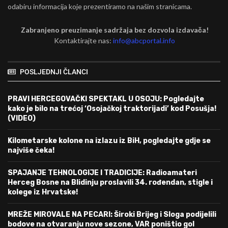
odabiru informacija koje prezentiramo na našim stranicama.
Zabranjeno preuzimanje sadržaja bez dozvola izdavača!
Kontaktirajte nas:
info@abcportal.info
POSLJEDNJI ČLANCI
PRAVI HERCEGOVAČKI SPEKTAKL U OSOJU: Pogledajte
kako je bilo na trećoj ‘Osojačkoj traktorijadi’ kod Posušja!
(VIDEO)
Kilometarske kolone na izlazu iz BiH, pogledajte gdje se
najviše čeka!
SPAJANJE TEHNOLOGIJE I TRADICIJE: Radioamateri
Herceg Bosne na Blidinju proslavili 34. rođendan, stigle i
kolege iz Hrvatske!
MREŽE MIROVALE NA PECARI: Široki Brijeg i Sloga podijelili
bodove na otvaranju nove sezone, VAR poništio gol