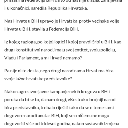
i, u konačnici, naredila Republika Hrvatska.
Nas Hrvate u BiH upravo je Hrvatska, protiv većinske volje
Hrvata u BiH, stavila u Federaciju BiH.
Iz kojeg razloga, po kojoj logici i kojoj pravdi Srbi u BiH, kao
drugi konstitutivni narod, imaju svoj entitet, svoju policiju,
Vladu i Parlament, a mi Hrvati nemamo?
Pa nije ni to dosta, nego drugi narod nama Hrvatima bira
svoje lažne hrvatske predstavnike?
Nakon agresivne javne kampanje nekih krugova u RH i
poruka da bi se to, da nam drugi, višestruko brojniji narod
bira predstavnika, trebalo riješiti tako da se o tome sami
dogovore narodi unutar BiH, koji se o ničemu ne mogu
dogovoriti više od trideset godina, nakon sustavnih izmjena