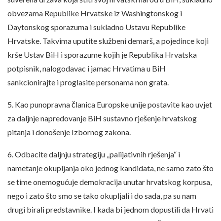
obvezama Republike Hrvatske iz Washingtonskog i
Daytonskog sporazuma i sukladno Ustavu Republike
Hrvatske. Takvima uputite službeni demarš, a pojedince koji
krše Ustav BiH i sporazume kojih je Republika Hrvatska
potpisnik, nalogodavac i jamac Hrvatima u BiH
sankcionirajte i proglasite personama non grata.
5. Kao punopravna članica Europske unije postavite kao uvjet
za daljnje napredovanje BiH sustavno rješenje hrvatskog
pitanja i donošenje Izbornog zakona.
6. Odbacite daljnju strategiju „palijativnih rješenja“ i
nametanje okupljanja oko jednog kandidata, ne samo zato što
se time onemogućuje demokracija unutar hrvatskog korpusa,
nego i zato što smo se tako okupljali i do sada, pa su nam
drugi birali predstavnike. I kada bi jednom dopustili da Hrvati