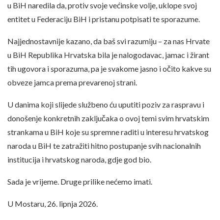
u BiH naredila da, protiv svoje većinske volje, uklope svoj
entitet u Federaciju BiH i pristanu potpisati te sporazume.
Najjednostavnije kazano, da baš svi razumiju – za nas Hrvate
u BiH Republika Hrvatska bila je nalogodavac, jamac i žirant
tih ugovora i sporazuma, pa je svakome jasno i očito kakve su
obveze jamca prema prevarenoj strani.
U danima koji slijede službeno ću uputiti poziv za raspravu i
donošenje konkretnih zaključaka o ovoj temi svim hrvatskim
strankama u BiH koje su spremne raditi u interesu hrvatskog
naroda u BiH te zatražiti hitno postupanje svih nacionalnih
institucija i hrvatskog naroda, gdje god bio.
Sada je vrijeme. Druge prilike nećemo imati.
U Mostaru, 26. lipnja 2026.