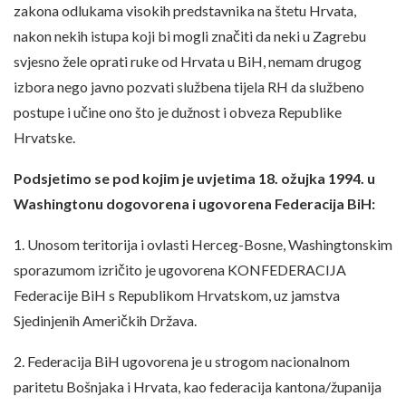
zakona odlukama visokih predstavnika na štetu Hrvata,
nakon nekih istupa koji bi mogli značiti da neki u Zagrebu
svjesno žele oprati ruke od Hrvata u BiH, nemam drugog
izbora nego javno pozvati službena tijela RH da službeno
postupe i učine ono što je dužnost i obveza Republike
Hrvatske.
Podsjetimo se pod kojim je uvjetima 18. ožujka 1994. u
Washingtonu dogovorena i ugovorena Federacija BiH:
1. Unosom teritorija i ovlasti Herceg-Bosne, Washingtonskim
sporazumom izričito je ugovorena KONFEDERACIJA
Federacije BiH s Republikom Hrvatskom, uz jamstva
Sjedinjenih Američkih Država.
2. Federacija BiH ugovorena je u strogom nacionalnom
paritetu Bošnjaka i Hrvata, kao federacija kantona/županija