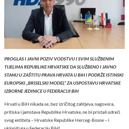
PROGLAS I JAVNI POZIV VODSTVU I SVIM SLUŽBENIM
TIJELIMA REPUBLIKE HRVATSKE DA SLUŽBENO I JAVNO
STANU U ZAŠTITU PRAVA HRVATA U BiH I PODRŽE ISTINSKI
EUROPSKI „BRISELSKI MODEL“ ZA USPOSTAVU HRVATSKE
IZBORNE JEDINICE U FEDERACIJI BiH
Hrvati u BiH nikada se, bez izričitog zahtjeva, nagovora,
pritiska i jamstava Republike Hrvatske, ne bi pristali odreći
svog entiteta – Hrvatske Republike Herceg-Bosne – i
uklopiti ga u Federaciju BiH!