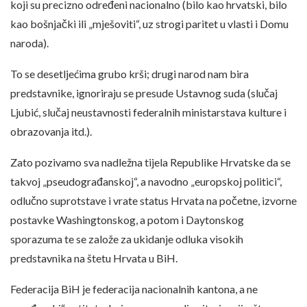
koji su precizno određeni nacionalno (bilo kao hrvatski, bilo
kao bošnjački ili „mješoviti“, uz strogi paritet u vlasti i Domu
naroda).
To se desetljećima grubo krši; drugi narod nam bira
predstavnike, ignoriraju se presude Ustavnog suda (slučaj
Ljubić, slučaj neustavnosti federalnih ministarstava kulture i
obrazovanja itd.).
Zato pozivamo sva nadležna tijela Republike Hrvatske da se
takvoj „pseudograđanskoj“, a navodno „europskoj politici“,
odlučno suprotstave i vrate status Hrvata na početne, izvorne
postavke Washingtonskog, a potom i Daytonskog
sporazuma te se založe za ukidanje odluka visokih
predstavnika na štetu Hrvata u BiH.
Federacija BiH je federacija nacionalnih kantona, a ne