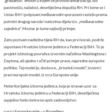
„građanski“ entitet u kojem se provodi unitarizacija, što
pasivnošću, nažalost, desetljećima dopušta RH. Pri tome se i
Ustav BiH i potpisani međunarodni sporazumi rastežu prema
potrebi drugog naroda i nalozima dijela tzv. „međunarodne
zajednice“. Mostar je tome najbolji primjer.
Zato pozivam nadležna tijela RH da, kao prvi korak, podrže
uspostavu Hrvatske izborne jedinice u Federaciji BiH. To je
projekt istinskog povratka izvornim načelima Washingtona i
Daytona, ali ujedno i očiti primjer prave, napredne europske
politike. Taj model je, doslovce, „briselski model“, izvorni i
pravi europski model, iz srca Europske unije.
Neteritorijalna izborna jedinica, koja je izravan uzor za
Hrvatsku izbornu jedinicu u Federaciji BiH, desetljećima
uspješno funkcionira na opće zadovoljstvo:
u srcu Europske unije – u Bruxellesu,