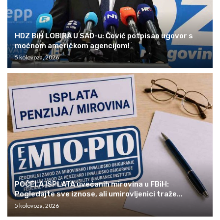
HDZ BiH LOBIRA U SAD-u: Čović potpisao ugovor s
moćnom američkom agencijom!
5 kolovoza, 2026
POČELA ISPLATA uvećanih mirovina u FBiH:
Pogledajte sve iznose, ali umirovljenici traže...
5 kolovoza, 2026