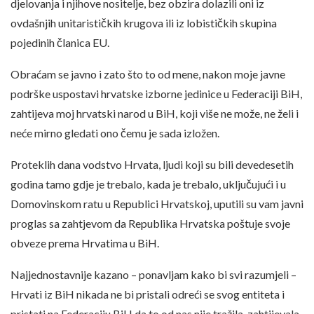
djelovanja i njihove nositelje, bez obzira dolazili oni iz
ovdašnjih unitarističkih krugova ili iz lobističkih skupina
pojedinih članica EU.
Obraćam se javno i zato što to od mene, nakon moje javne
podrške uspostavi hrvatske izborne jedinice u Federaciji BiH,
zahtijeva moj hrvatski narod u BiH, koji više ne može, ne želi i
neće mirno gledati ono čemu je sada izložen.
Proteklih dana vodstvo Hrvata, ljudi koji su bili devedesetih
godina tamo gdje je trebalo, kada je trebalo, uključujući i u
Domovinskom ratu u Republici Hrvatskoj, uputili su vam javni
proglas sa zahtjevom da Republika Hrvatska poštuje svoje
obveze prema Hrvatima u BiH.
Najjednostavnije kazano – ponavljam kako bi svi razumjeli –
Hrvati iz BiH nikada ne bi pristali odreći se svog entiteta i
pristati na Federaciju BiH da to od nas nije tražila, zahtijevala