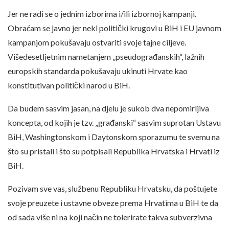
Jer ne radi se o jednim izborima i/ili izbornoj kampanji.
Obraćam se javno jer neki politički krugovi u BiH i EU javnom
kampanjom pokušavaju ostvariti svoje tajne ciljeve.
Višedesetljetnim nametanjem „pseudograđanskih“, lažnih
europskih standarda pokušavaju ukinuti Hrvate kao
konstitutivan politički narod u BiH.
Da budem sasvim jasan, na djelu je sukob dva nepomirljiva
koncepta, od kojih je tzv. „građanski“ sasvim suprotan Ustavu
BiH, Washingtonskom i Daytonskom sporazumu te svemu na
što su pristali i što su potpisali Republika Hrvatska i Hrvati iz
BiH.
Pozivam sve vas, službenu Republiku Hrvatsku, da poštujete
svoje preuzete i ustavne obveze prema Hrvatima u BiH te da
od sada više ni na koji način ne tolerirate takva subverzivna