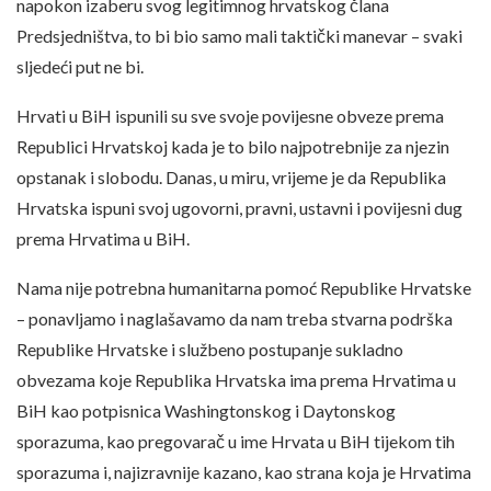
napokon izaberu svog legitimnog hrvatskog člana
Predsjedništva, to bi bio samo mali taktički manevar – svaki
sljedeći put ne bi.
Hrvati u BiH ispunili su sve svoje povijesne obveze prema
Republici Hrvatskoj kada je to bilo najpotrebnije za njezin
opstanak i slobodu. Danas, u miru, vrijeme je da Republika
Hrvatska ispuni svoj ugovorni, pravni, ustavni i povijesni dug
prema Hrvatima u BiH.
Nama nije potrebna humanitarna pomoć Republike Hrvatske
– ponavljamo i naglašavamo da nam treba stvarna podrška
Republike Hrvatske i službeno postupanje sukladno
obvezama koje Republika Hrvatska ima prema Hrvatima u
BiH kao potpisnica Washingtonskog i Daytonskog
sporazuma, kao pregovarač u ime Hrvata u BiH tijekom tih
sporazuma i, najizravnije kazano, kao strana koja je Hrvatima