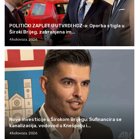
POLITIČKI ZAPLET U UTVRDI HDZ-a: Oporba stigla u
Široki Brijeg, zabranjena im...
4 kolovoza, 2026
Nove investicije u Širokom Brijegu: Sufinancira se
kanalizacija, vodovod u Knešpolju i...
4 kolovoza, 2026