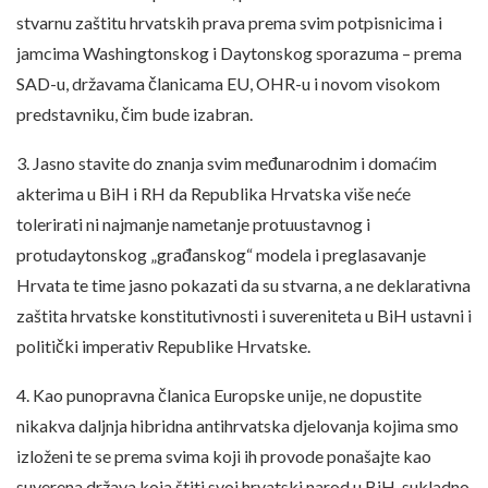
stvarnu zaštitu hrvatskih prava prema svim potpisnicima i
jamcima Washingtonskog i Daytonskog sporazuma – prema
SAD-u, državama članicama EU, OHR-u i novom visokom
predstavniku, čim bude izabran.
3. Jasno stavite do znanja svim međunarodnim i domaćim
akterima u BiH i RH da Republika Hrvatska više neće
tolerirati ni najmanje nametanje protuustavnog i
protudaytonskog „građanskog“ modela i preglasavanje
Hrvata te time jasno pokazati da su stvarna, a ne deklarativna
zaštita hrvatske konstitutivnosti i suvereniteta u BiH ustavni i
politički imperativ Republike Hrvatske.
4. Kao punopravna članica Europske unije, ne dopustite
nikakva daljnja hibridna antihrvatska djelovanja kojima smo
izloženi te se prema svima koji ih provode ponašajte kao
suverena država koja štiti svoj hrvatski narod u BiH, sukladno