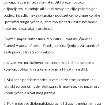
Čuvajući suverenitet i integritet BiH pružamo ruku
prijateljstva i suradnje, ali ako ni ovaj pomirljivi prijedlog ne
bude prihvatljiv, neka svi znaju – poduzet ćemo druge korake
i potražiti druga rješenja, jer mirno gledati vlastiti nestanak
nećemo. Naša ruka je pružena!
Uvaženi najviši dužnosnici Republike Hrvatske, članice i
članovi Vlade, poštovani Predsjedniče, cijenjene zastupnice i
zastupnici u Hrvatskom saboru,
pozivam vas na službeno postupanje sukladno obvezama
koje Republika Hrvatska ima prema Hrvatima u BiH:
1. Službeno podržite model Hrvatske izborne jedinice kao
istinski europski model, dokazan u Bruxellesu, kao nužan prvi
korak rješenja hrvatskog pitanja.
2. Pokrenite sve diplomatske, pravne i državne mehanizme za