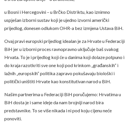
u Bosni i Hercegovini – u Brčko Distriktu, kao iznimno
uspješan izborni sustav koji je ujedno izvorni američki
prijedlog, donesen odlukom OHR-a bez izmjena Ustava BiH.
Ovaj pravi europski prijedlog idealan je za Hrvate u Federaciji
BiH jer u izborni proces ravnopravno uključuje baš svakog
Hrvata. To je i prijedlog koji će u danima koji dolaze potpuno i
do kraja razotkriti sve one koji pod krinkom „građanskih“ i
lažnih „europskih“ politika zapravo pokušavaju biološki i
politički uništiti Hrvate kao konstitutivan narod u BiH.
Našim partnerima u Federaciji BiH poručujemo: Hrvatima u
BiH dosta je i same ideje da nam brojniji narod bira
predstavnike. To se više nikada i ni pod koju cijenu neće
ponoviti.