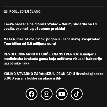
POSLJEDNJI ČLANCI
Teška nesreća na dionici Stolac – Neum, sudarila se tri
vozila, promet u potpunom prekidu!
Mate Rimac otvorio novi pogon u Francuskoj i rasprodao
Tourbillon od 3,8 milijuna eura!
REVOLUCIONARNO OTKRIĆE ZNANSTVENIKA: Izumljena
medicinska žvakaća guma koja uništava viruse i bakterije
uzročnike raka!
KOLIKO STVARNO ZARAĐUJU LIJEČNICI? U Hrvatskoj preko
3.000 eura, a kolike su plaće u BiH