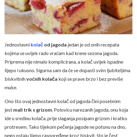
Jednostavni
kolač
od jagoda
jedan je od onih recepata
kojima se uvijek rado vraćam kad krene sezona jagoda.
Priprema nije nimalo komplicirana, a kolač uvijek ispadne
lijepo i ukusno. Sigurna sam da će se dopasti svim ljubiteljima
biskvitnih
voćnih kolača
koji se prave brzo i bez previše
muke.
Ono što ovaj jednostavni kolač od jagoda čini posebnim
jest
mali trik s grizom
. Polovicu narezanih jagoda, onu koja
ide u sredinu kolača, prije slaganja posipam grizom i kratko
protresem. Tako tijekom pečenja jagode ne potonu na dno,
nego ostaju lijepo raspoređene kroz biskvit, što je čest