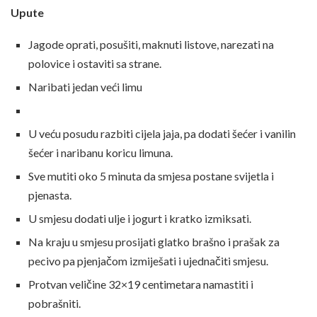
Upute
Jagode oprati, posušiti, maknuti listove, narezati na
polovice i ostaviti sa strane.
Naribati jedan veći limu
U veću posudu razbiti cijela jaja, pa dodati šećer i vanilin
šećer i naribanu koricu limuna.
Sve mutiti oko 5 minuta da smjesa postane svijetla i
pjenasta.
U smjesu dodati ulje i jogurt i kratko izmiksati.
Na kraju u smjesu prosijati glatko brašno i prašak za
pecivo pa pjenjačom izmiješati i ujednačiti smjesu.
Protvan veličine 32×19 centimetara namastiti i
pobrašniti.