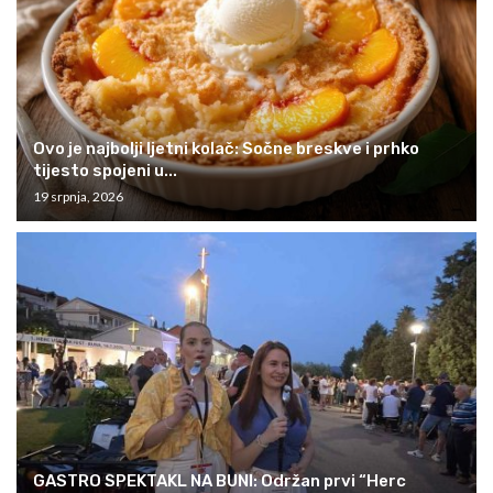
Ovo je najbolji ljetni kolač: Sočne breskve i prhko
tijesto spojeni u...
19 srpnja, 2026
GASTRO SPEKTAKL NA BUNI: Održan prvi “Herc