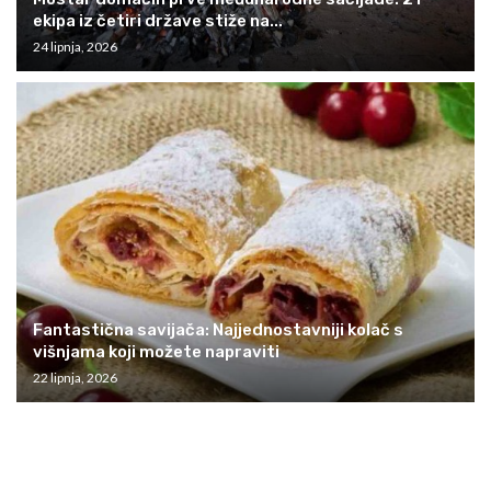
ekipa iz četiri države stiže na...
24 lipnja, 2026
Fantastična savijača: Najjednostavniji kolač s
višnjama koji možete napraviti
22 lipnja, 2026