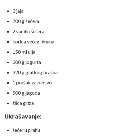
3 jaja
200 g šećera
2 vanilin šećera
korica većeg limuna
150 ml ulja
300 g jogurta
320 g glatkog brašna
1 prašak za pecivo
500 g jagoda
žlica griza
Ukrašavanje:
šećer u prahu