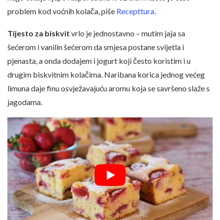
problem kod voćnih kolača, piše
Recepttura
.
Tijesto za biskvit
vrlo je jednostavno – mutim jaja sa
šećerom i vanilin šećerom da smjesa postane svijetla i
pjenasta, a onda dodajem i jogurt koji često koristim i u
drugim biskvitnim kolačima. Naribana korica jednog većeg
limuna daje finu osvježavajuću aromu koja se savršeno slaže s
jagodama.