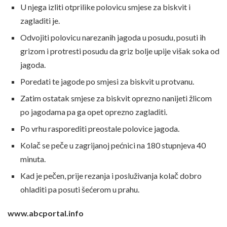
U njega izliti otprilike polovicu smjese za biskvit i
zagladiti je.
Odvojiti polovicu narezanih jagoda u posudu, posuti ih
grizom i protresti posudu da griz bolje upije višak soka od
jagoda.
Poredati te jagode po smjesi za biskvit u protvanu.
Zatim ostatak smjese za biskvit oprezno nanijeti žlicom
po jagodama pa ga opet oprezno zagladiti.
Po vrhu rasporediti preostale polovice jagoda.
Kolač se peče u zagrijanoj pećnici na 180 stupnjeva 40
minuta.
Kad je pečen, prije rezanja i posluživanja kolač dobro
ohladiti pa posuti šećerom u prahu.
www.abcportal.info