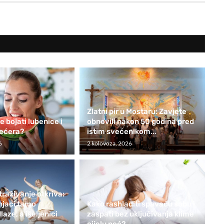
Zlatni pir u Mostaru: Zavjete
e bojati lubenice i
obnovili nakon 50 godina pred
šećera?
istim svećenikom...
6
2 kolovoza, 2026
traživanje otkriva:
šnjaci tamo
Kako rashladiti spavaću sobu i
aze, a iseljenici
zaspati bez uključivanja klime
cijelu noć?