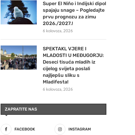
Super El Niño i Indijski dipol
spajaju snage – Pogledajte
prvu prognozu za zimu
2026./2027.!
6 kolovoza, 2026
SPEKTAKL VJERE I
MLADOSTI U MEĐUGORJU:
Deseci tisuća mladih iz
cijelog svijeta poslali
najljepšu sliku s
Mladifesta!
6 kolovoza, 2026
ZAPRATITE NAS
FACEBOOK
INSTAGRAM