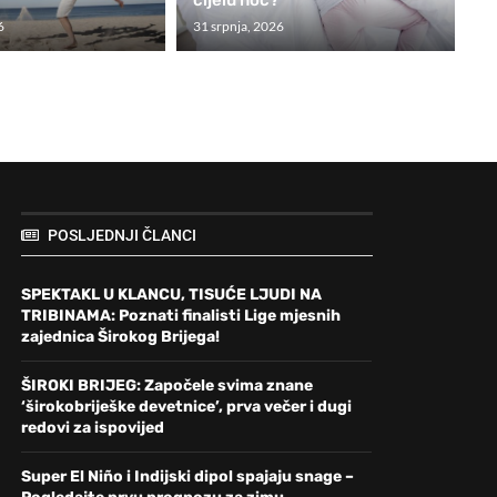
6
31 srpnja, 2026
POSLJEDNJI ČLANCI
SPEKTAKL U KLANCU, TISUĆE LJUDI NA
TRIBINAMA: Poznati finalisti Lige mjesnih
zajednica Širokog Brijega!
ŠIROKI BRIJEG: Započele svima znane
‘širokobriješke devetnice’, prva večer i dugi
redovi za ispovijed
Super El Niño i Indijski dipol spajaju snage –