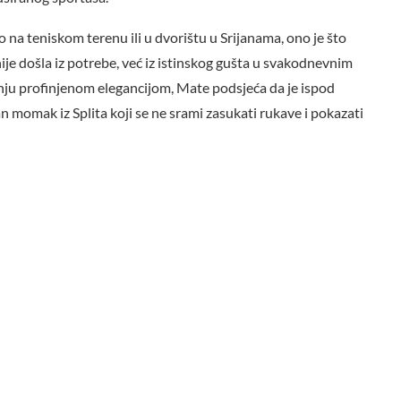
o na teniskom terenu ili u dvorištu u Srijanama, ono je što
ije došla iz potrebe, već iz istinskog gušta u svakodnevnim
nju profinjenom elegancijom, Mate podsjeća da je ispod
van momak iz Splita koji se ne srami zasukati rukave i pokazati