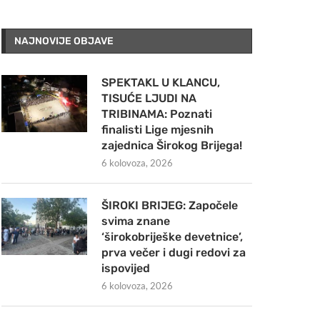
NAJNOVIJE OBJAVE
SPEKTAKL U KLANCU,
TISUĆE LJUDI NA
TRIBINAMA: Poznati
finalisti Lige mjesnih
zajednica Širokog Brijega!
6 kolovoza, 2026
ŠIROKI BRIJEG: Započele
svima znane
‘širokobriješke devetnice’,
prva večer i dugi redovi za
ispovijed
6 kolovoza, 2026