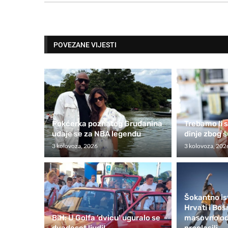
POVEZANE VIJESTI
Pokćerka poznatog Gruđanina
Trebamo li s
udaje se za NBA legendu
dinje zbog 
3 kolovoza, 2026
3 kolovoza, 202
Šokantno is
Hrvati i Bo
BiH: U Golfa ‘dvicu’ uguralo se
masovno odl
dvadeset ljudi!
proglasili...