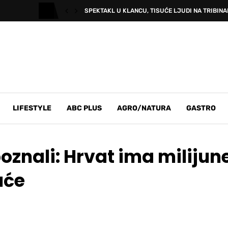
SPEKTAKL U KLANCU, TISUĆE LJUDI NA TRIBINAM
LIFESTYLE
ABC PLUS
AGRO/NATURA
GASTRO
nali: Hrvat ima milijune,
uće