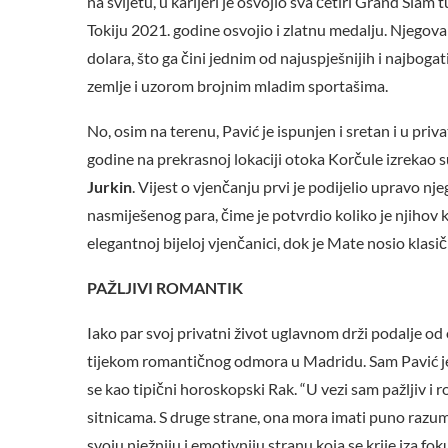
na svijetu, u karijeri je osvojio sva četiri Grand Sla
Tokiju 2021. godine osvojio i zlatnu medalju. Njegov
dolara, što ga čini jednim od najuspješnijih i najboga
zemlje i uzorom brojnim mladim sportašima.
No, osim na terenu, Pavić je ispunjen i sretan i u priv
godine na prekrasnoj lokaciji otoka Korčule izrekao 
Jurkin
. Vijest o vjenčanju prvi je podijelio upravo nj
nasmiješenog para, čime je potvrdio koliko je njihov kr
elegantnoj bijeloj vjenčanici, dok je Mate nosio klasi
PAŽLJIVI ROMANTIK
Iako par svoj privatni život uglavnom drži podalje od o
tijekom romantičnog odmora u Madridu. Sam Pavić je j
se kao tipični horoskopski Rak. “U vezi sam pažljiv i 
sitnicama. S druge strane, ona mora imati puno razumij
svoju nježniju i emotivniju stranu koja se krije iza fo