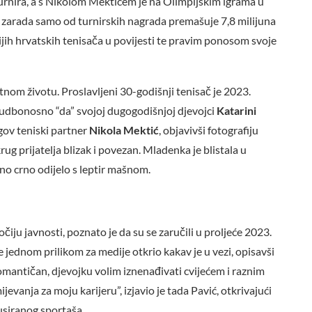
m turnira, a s Nikolom Mektićem je na Olimpijskim igrama u
a zarada samo od turnirskih nagrada premašuje 7,8 milijuna
tijih hrvatskih tenisača u povijesti te pravim ponosom svoje
atnom životu. Proslavljeni 30-godišnji tenisač je 2023.
sudbonosno “da” svojoj dugogodišnjoj djevojci
Katarini
egov teniski partner
Nikola Mektić
, objavivši fotografiju
ug prijatelja blizak i povezan. Mladenka je blistala u
čno crno odijelo s leptir mašnom.
čiju javnosti, poznato je da su se zaručili u proljeće 2023.
ednom prilikom za medije otkrio kakav je u vezi, opisavši
romantičan, djevojku volim iznenađivati cvijećem i raznim
evanja za moju karijeru”, izjavio je tada Pavić, otkrivajući
kusiranog sportaša.