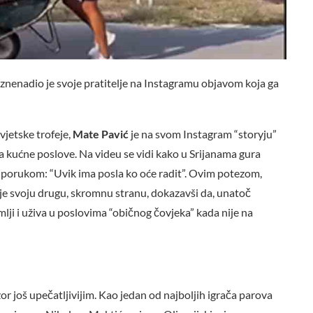
iznenadio je svoje pratitelje na Instagramu objavom koja ga
vjetske trofeje,
Mate Pavić
je na svom Instagram “storyju”
a kućne poslove. Na videu se vidi kako u Srijanama gura
m porukom: “Uvik ima posla ko oće radit”. Ovim potezom,
je svoju drugu, skromnu stranu, dokazavši da, unatoč
mlji i uživa u poslovima “običnog čovjeka” kada nije na
zor još upečatljivijim. Kao jedan od najboljih igrača parova