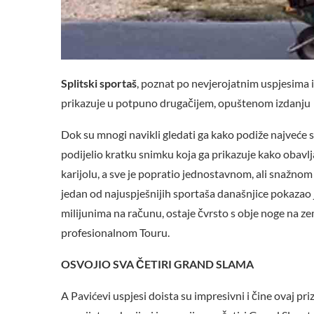
Splitski sportaš
, poznat po nevjerojatnim uspjesima 
prikazuje u potpuno drugačijem, opuštenom izdanju
Dok su mnogi navikli gledati ga kako podiže najveće s
podijelio kratku snimku koja ga prikazuje kako obavlj
karijolu, a sve je popratio jednostavnom, ali snažno
jedan od najuspješnijih sportaša današnjice pokazao 
milijunima na računu, ostaje čvrsto s obje noge na ze
profesionalnom Touru.
OSVOJIO SVA ČETIRI GRAND SLAMA
A Pavićevi uspjesi doista su impresivni i čine ovaj pri