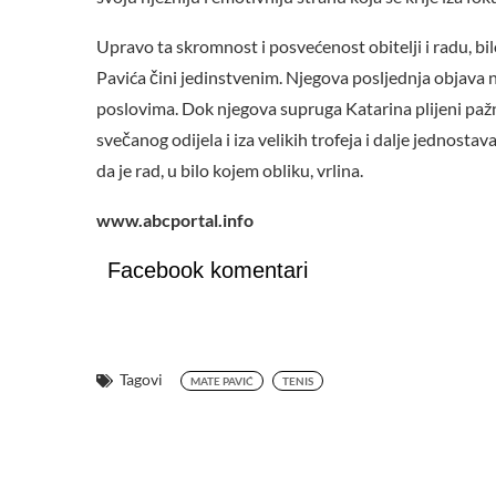
Upravo ta skromnost i posvećenost obitelji i radu, bil
Pavića čini jedinstvenim. Njegova posljednja objava n
poslovima. Dok njegova supruga Katarina plijeni paž
svečanog odijela i iza velikih trofeja i dalje jednosta
da je rad, u bilo kojem obliku, vrlina.
www.abcportal.info
Facebook komentari
Tagovi
MATE PAVIĆ
TENIS