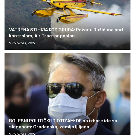
VATRENA STIHIJA KOD GRUDA: Požar u Ružićima pod
kontrolom, Air Tractor poslan...
5 kolovoza, 2026
BOLESNI POLITIČKI IDIOTIZAM: DF na izbore ide sa
sloganom: Građanska, zemlja ljiljana
5 kolovoza, 2026