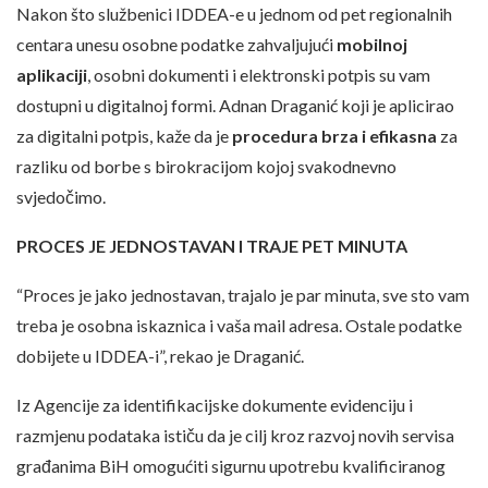
Nakon što službenici IDDEA-e u jednom od pet regionalnih
centara unesu osobne podatke zahvaljujući
mobilnoj
aplikaciji
, osobni dokumenti i elektronski potpis su vam
dostupni u digitalnoj formi. Adnan Draganić koji je aplicirao
za digitalni potpis, kaže da je
procedura brza i efikasna
za
razliku od borbe s birokracijom kojoj svakodnevno
svjedočimo.
PROCES JE JEDNOSTAVAN I TRAJE PET MINUTA
“Proces je jako jednostavan, trajalo je par minuta, sve sto vam
treba je osobna iskaznica i vaša mail adresa. Ostale podatke
dobijete u IDDEA-i”, rekao je Draganić.
Iz Agencije za identifikacijske dokumente evidenciju i
razmjenu podataka ističu da je cilj kroz razvoj novih servisa
građanima BiH omogućiti sigurnu upotrebu kvalificiranog