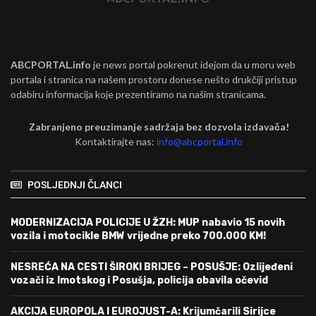
ABCPORTAL.info
je news portal pokrenut idejom da u moru web
portala i stranica na našem prostoru donese nešto drukčiji pristup
odabiru informacija koje prezentiramo na našim stranicama.
Zabranjeno preuzimanje sadržaja bez dozvola izdavača!
Kontaktirajte nas:
info@abcportal.info
POSLJEDNJI ČLANCI
MODERNIZACIJA POLICIJE U ŽZH: MUP nabavio 15 novih
vozila i motocikle BMW vrijedne preko 700.000 KM!
NESREĆA NA CESTI ŠIROKI BRIJEG – POSUŠJE: Ozlijeđeni
vozači iz Imotskog i Posušja, policija obavila očevid
AKCIJA EUROPOLA I EUROJUST-A: Krijumčarili Sirijce