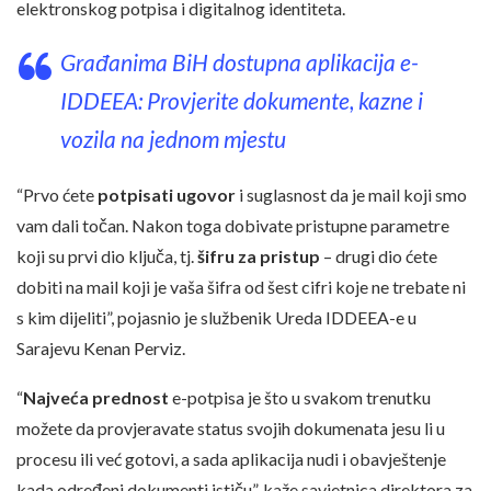
elektronskog potpisa i digitalnog identiteta.
Građanima BiH dostupna aplikacija e-
IDDEEA: Provjerite dokumente, kazne i
vozila na jednom mjestu
“Prvo ćete
potpisati ugovor
i suglasnost da je mail koji smo
vam dali točan. Nakon toga dobivate pristupne parametre
koji su prvi dio ključa, tj.
šifru za pristup
– drugi dio ćete
dobiti na mail koji je vaša šifra od šest cifri koje ne trebate ni
s kim dijeliti”, pojasnio je službenik Ureda IDDEEA-e u
Sarajevu Kenan Perviz.
“
Najveća prednost
e-potpisa je što u svakom trenutku
možete da provjeravate status svojih dokumenata jesu li u
procesu ili već gotovi, a sada aplikacija nudi i obavještenje
kada određeni dokumenti ističu”, kaže savjetnica direktora za