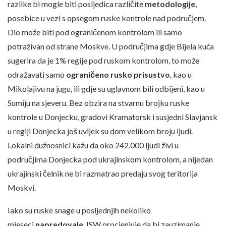
razlike bi mogle biti posljedica različite
metodologije
,
posebice u vezi s opsegom ruske kontrole nad područjem.
Dio može biti pod ograničenom kontrolom ili samo
potraživan od strane Moskve. U područjima gdje Bijela kuća
sugerira da je 1% regije pod ruskom kontrolom, to može
odražavati samo
ograničeno rusko prisustvo
, kao u
Mikolajivu na jugu, ili gdje su uglavnom bili odbijeni, kao u
Sumiju na sjeveru. Bez obzira na stvarnu brojku ruske
kontrole u Donjecku, gradovi Kramatorsk i susjedni Slavjansk
u regiji Donjecka još uvijek su dom velikom broju ljudi.
Lokalni dužnosnici kažu da oko 242.000 ljudi živi u
područjima Donjecka pod ukrajinskom kontrolom, a nijedan
ukrajinski čelnik ne bi razmatrao predaju svog teritorija
Moskvi.
Iako su ruske snage u posljednjih nekoliko
mjeseci
napredovale
, ISW procjenjuje da bi zauzimanje