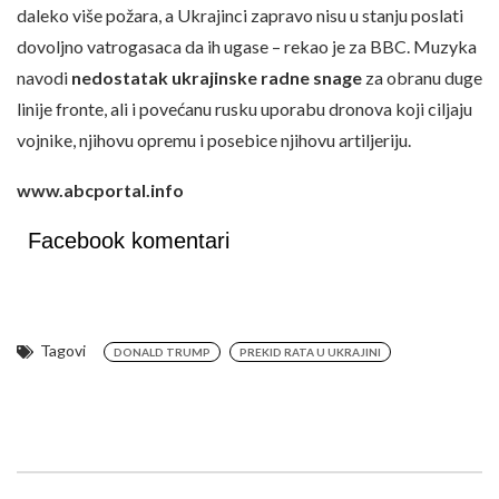
daleko više požara, a Ukrajinci zapravo nisu u stanju poslati
dovoljno vatrogasaca da ih ugase – rekao je za BBC. Muzyka
navodi
nedostatak ukrajinske radne snage
za obranu duge
linije fronte, ali i povećanu rusku uporabu dronova koji ciljaju
vojnike, njihovu opremu i posebice njihovu artiljeriju.
www.abcportal.info
Facebook komentari
Tagovi
DONALD TRUMP
PREKID RATA U UKRAJINI