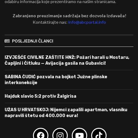
odabiru informacija koje prezentiramo na našim stranicama.
Zabranjeno preuzimanje sadržaja bez dozvola izdavača!
Kontaktirajte nas:
info@abcportal.info
POSLJEDNJI ČLANCI
IZVJEŠĆE CIVILNE ZAŠTITE HNŽ: Požari harali u Mostaru,
Čapljini i Čitluku — Avijacija gasila na Gubavici!
SABINA ČUDIĆ pozvala na bojkot Južne plinske
interkonekcije
Hajduk slavio 5:2 protiv Žalgirisa
UŽAS U HRVATSKOJ: Nijemci zapalili apartman, vlasniku
napravili štetu od 400.000 eura!