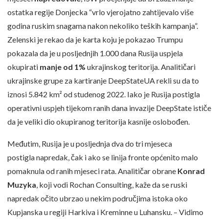
ostatka regije Donjecka “vrlo vjerojatno zahtijevalo više
godina ruskim snagama nakon nekoliko teških kampanja”.
Zelenski je rekao da je karta koju je pokazao Trumpu
pokazala da je u posljednjih 1.000 dana Rusija uspjela
okupirati
manje od 1%
ukrajinskog teritorija. Analitičari
ukrajinske grupe za kartiranje DeepStateUA rekli su da to
iznosi 5.842 km² od studenog 2022. Iako je Rusija postigla
operativni uspjeh tijekom ranih dana invazije DeepState ističe
da je veliki dio okupiranog teritorija kasnije oslobođen.
Međutim, Rusija je u posljednja dva do tri mjeseca
postigla napredak, čak i ako se linija fronte općenito malo
pomaknula od ranih mjeseci rata. Analitičar obrane
Konrad
Muzyka
, koji vodi Rochan Consulting, kaže da se ruski
napredak očito ubrzao u nekim područjima istoka oko
Kupjanska u regiji Harkiva i Kreminne u Luhansku. – Vidimo