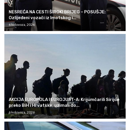
NESREĆA NA CESTI ŠIROKI BRIJEG – POSUŠJE:
Ozlijeđeni vozači iz Imotskog i...
6 kolovoza, 2026
AKCIJA EUROPOLA I EUROJUST-A: Krijumčarili Sirijce
preko BiH i Hrvatske, uzimali do...
6 kolovoza, 2026