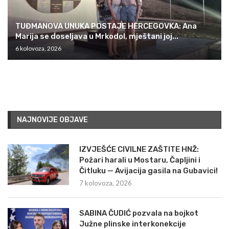
TUĐMANOVA UNUKA POSTAJE HERCEGOVKA: Ana
Marija se doseljava u Mrkodol, mještani joj...
6 kolovoza, 2026
NAJNOVIJE OBJAVE
IZVJEŠĆE CIVILNE ZAŠTITE HNŽ:
Požari harali u Mostaru, Čapljini i
Čitluku — Avijacija gasila na Gubavici!
7 kolovoza, 2026
SABINA ČUDIĆ pozvala na bojkot
Južne plinske interkonekcije