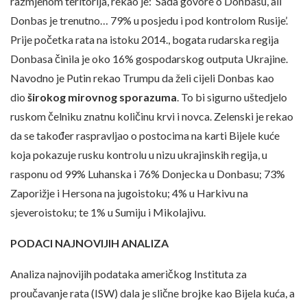
razmjenom teritorija, rekao je: ‘Sada govore o Donbasu, ali
Donbas je trenutno… 79% u posjedu i pod kontrolom Rusije’.
Prije početka rata na istoku 2014., bogata rudarska regija
Donbasa činila je oko 16% gospodarskog outputa Ukrajine.
Navodno je Putin rekao Trumpu da želi cijeli Donbas kao
dio
širokog mirovnog sporazuma
. To bi sigurno uštedjelo
ruskom čelniku znatnu količinu krvi i novca. Zelenski je rekao
da se također raspravljao o postocima na karti Bijele kuće
koja pokazuje rusku kontrolu u nizu ukrajinskih regija, u
rasponu od 99% Luhanska i 76% Donjecka u Donbasu; 73%
Zaporižje i Hersona na jugoistoku; 4% u Harkivu na
sjeveroistoku; te 1% u Sumiju i Mikolajivu.
PODACI NAJNOVIJIH ANALIZA
Analiza najnovijih podataka američkog Instituta za
proučavanje rata (ISW) dala je slične brojke kao Bijela kuća, a