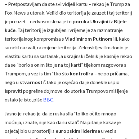
– Pretpostavljam da ste svi vidjeli kartu – rekao je Trump za
Fox News u utorak. Veliki dio teritorija je zauzet i taj teritorij
je preuzet – nedvosmislena je to
poruka Ukrajini iz Bijele
kuće
. Taj teritorij je izgubljen i vrijeme je za razmatranje
teritorijalnog kompromisa s
Vladimirom Putinom
ili, kako
su neki nazvali, razmjene teritorija. Zelenskijev tim donio je
vlastitu kartu na sastanak, a ukrajinski čelnik je kasnije rekao
da se “borio s onim što je na toj karti” tijekom razgovora s
Trumpom, u vezi s tim “tko što
kontrolira
– ne po pričama,
nego u
stvarnosti
“. Iako je osjećao da je donekle uspio
ispraviti pogrešne dojmove, do utorka Trumpovo mišljenje
ostalo je isto, piše
BBC
.
Jasno je, rekao je, da je ruska sila “toliko očito mnogo
moćnija, i znate, nije kao da su stali”. Na pitanje kakav je
osjećaj bio u prostoriji s
europskim liderima
u vezi s