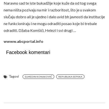
Naravno sad te iste bukadžije koje kuže da od tog svega
nema ništa pozivaju na mir i razboritost, što je u svakom
slučaju dobro ali je ujedno i dalo uvid bh javnosti da institucije
ne funkcioniraju i ne mogu odraditi posao koje bi trebale
odraditi. Džaba Komšići, Helezi i svi drugi …
wwww.abcportal.info
Facebook komentari
Tagovi
ELMEDIN KONAKOVIĆ
REPUBLIKA SEPSKA