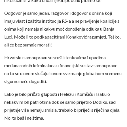
ništa učiniti, a kako onda riješiti pobunu pitamo se?
Odgovor je samo jedan, razgovor i dogovor s onima koji
imaju vlast i zaštitu institucija RS-a a ne pravljenje koalicije s
onima koji nemaju nikakvu moć donošenja odluka u Banja
Luci. Može li to podkapacitirani Konaković razumjeti. Teško,
ali će bez sumnje morati!
Hrvatsku samoupravu su srušili tenkovima i upadima
međunarodnih kriminalaca u financijski sustav samouprave
no to se u ovom slučaju i ovom sve manje globalnom vremenu
sigurno neće dogoditi.
Lako je bilo pričati gluposti i Helezu i Komšiću i Isaku o
nekakvim bh patriotima dok se samo prijetilo Dodiku, sad
prijetnje više nemaju smisla, trebalo bi prijeći s riječi na djela.
No, tu baš i ne štima.