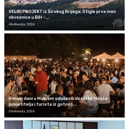
VELIKI PROJEKT iz Širokog Brijega: Stigle prve mini
obveznice u BiH –...
4 kolovoza, 2026
Rimski dani u Mokrom oduševili desetke tisuća
posjetitelja i turista iz gotovo...
3 kolovoza, 2026