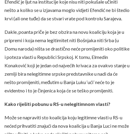
Efendić je ljut na institucije koje nisu niti pokušale učiniti
nešto a koliko se u izjavama moglo vidjeti Efendić ne bi štedio
krvi (ali one tuđe) da se stvari vrate pod kontrolu Sarajeva.
Dakle, poanta priče je bez obzira na novu koaliciju koja je u
pripremi i koja nema legitimitet niti Bošnjaka niti Srba (u
Domu naroda) ništa se drastično neće promijeniti oko politike
i poteza vlasti u Republici Srpskoj. K tomu, Elmedin
Konaković koji je jedan od najvećih krivaca za ovakvo stanje u
zemlji bira nelegitimne srpske predstavnike u nadi da će
nešto promijeniti, međutim u Banja Luku ‘ući’ neće to je
evidentno i to je činjenica koja će se teško promijeniti.
Kako riješiti pobunu u RS-u nelegitimnom vlasti?
Može se napraviti sto koalicija koju legitimne vlasti u RS-u
nećed prihvatiti znajući da nova koalicija u Banja Luci ne može