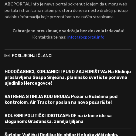
ABCPORTAL.info
je news portal pokrenut idejom da u moru web
portala i stranica na našem prostoru donese nešto drukčiji pristup
odabiru informacija koje prezentiramo na našim stranicama.
Zabranjeno preuzimanje sadržaja bez dozvola izdavača!
Kontaktirajte nas:
info@abcportal.info
POSLJEDNJI ČLANCI
HODOČASNICI, KONJANICI I PUNO ZAJEDNIŠTVA: Na Blidinju
proslavljena Gospa Snježna, planinsko svetište ponovno
ujedinilo Hercegovce!
VATRENA STIHIJA KOD GRUDA: Požar u Ružićima pod
kontrolom, Air Tractor poslan na novo požarište!
BOLESNI POLITIČKI IDIOTIZAM: DF na izbore ide sa
sloganom: Građanska, zemlja ljiljana
Šušnjar Vučiću i Dodiku: Ne obilazite kukavički okolo,