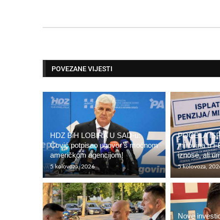
POVEZANE VIJESTI
HDZ BiH LOBIRA U SAD-u:
POČELA ISP
Čović potpisao ugovor s moćnom
mirovina u F
američkom agencijom!
iznose, ali um
5 kolovoza, 2026
5 kolovoza, 202
Nove investi