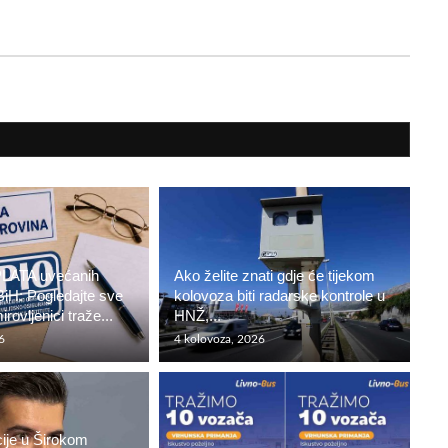
LATA uvećanih
Ako želite znati gdje će tijekom
BiH: Pogledajte sve
kolovoza biti radarske kontrole u
irovljenici traže...
HNŽ,...
6
4 kolovoza, 2026
cije u Širokom