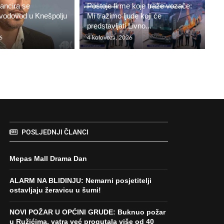
nancira se
Postoje firme koje traže vozače:
, vodovod u Knešpolju
Mi tražimo ljude koji će
predstavljati Livno...
6
4 kolovoza, 2026
POSLJEDNJI ČLANCI
Mepas Mall Drama Dan
ALARM NA BLIDINJU: Nemarni posjetitelji
ostavljaju žeravicu u šumi!
NOVI POŽAR U OPĆINI GRUDE: Buknuo požar
u Ružićima, vatra već progutala više od 40