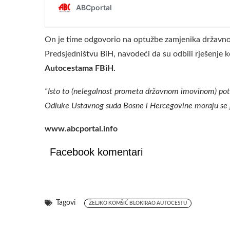
On je time odgovorio na optužbe zamjenika državn
Predsjedništvu BiH, navodeći da su odbili rješenje 
Autocestama FBiH.
“Isto to (nelegalnost prometa državnom imovinom) potv
Odluke Ustavnog suda Bosne i Hercegovine moraju se p
www.abcportal.info
Facebook komentari
Tagovi
ŽELJKO KOMŠIĆ BLOKIRAO AUTOCESTU