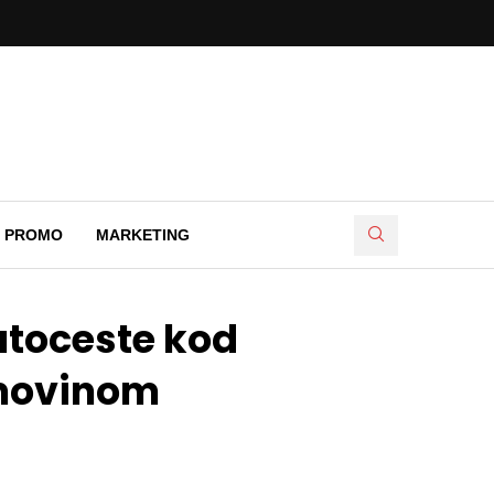
PROMO
MARKETING
utoceste kod
imovinom