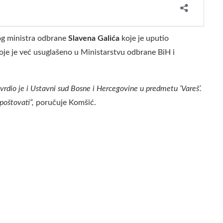
og ministra odbrane
Slavena Galića
koje je uputio
koje je već usuglašeno u Ministarstvu odbrane BiH i
rdio je i Ustavni sud Bosne i Hercegovine u predmetu ‘Vareš’.
oštovati”,
poručuje Komšić.