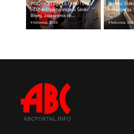
POLITIČKI ZAPLET U UTVRDI
Brijegu: Sufi
HDZ-a: Oporba stigla u Široki
kanalizacija
Brijeg, zabranjena im...
i...
4 kolovoza, 2026
4 kolovoza, 202