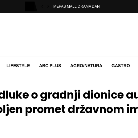
MEPAS MALL DRAMA DAN
LIFESTYLE
ABC PLUS
AGRO/NATURA
GASTRO
dluke o gradnji dionice a
voljen promet državnom 