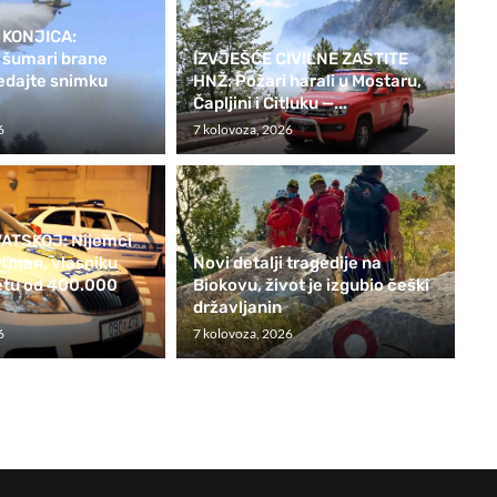
 KONJICA:
i šumari brane
IZVJEŠĆE CIVILNE ZAŠTITE
edajte snimku
HNŽ: Požari harali u Mostaru,
Čapljini i Čitluku —...
6
7 kolovoza, 2026
ATSKOJ: Nijemci
rtman, vlasniku
Novi detalji tragedije na
tetu od 400.000
Biokovu, život je izgubio češki
državljanin
6
7 kolovoza, 2026