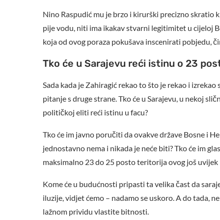
Nino Raspudić mu je brzo i kirurški precizno skratio k
pije vodu, niti ima ikakav stvarni legitimitet u cijelo
koja od ovog poraza pokušava inscenirati pobjedu, čin
Tko će u Sarajevu reći istinu o 23 post
Sada kada je Zahiragić rekao to što je rekao i izreka
pitanje s druge strane. Tko će u Sarajevu, u nekoj sličn
političkoj eliti reći istinu u facu?
Tko će im javno poručiti da ovakve države Bosne i He
jednostavno nema i nikada je neće biti? Tko će im glasno
maksimalno 23 do 25 posto teritorija ovog još uvij
Kome će u budućnosti pripasti ta velika čast da saraj
iluzije, vidjet ćemo – nadamo se uskoro. A do tada, ne
lažnom prividu vlastite bitnosti.