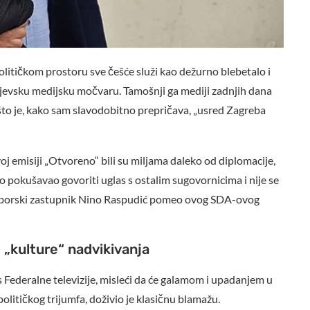
olitičkom prostoru sve češće služi kao dežurno blebetalo i
rajevsku medijsku močvaru. Tamošnji ga mediji zadnjih dana
 što je, kako sam slavodobitno prepričava, „usred Zagreba
j emisiji „Otvoreno“ bili su miljama daleko od diplomacije,
no pokušavao govoriti uglas s ostalim sugovornicima i nije se
 saborski zastupnik Nino Raspudić pomeo ovog SDA-ovog
 „kulture“ nadvikivanja
 Federalne televizije, misleći da će galamom i upadanjem u
političkog trijumfa, doživio je klasičnu blamažu.