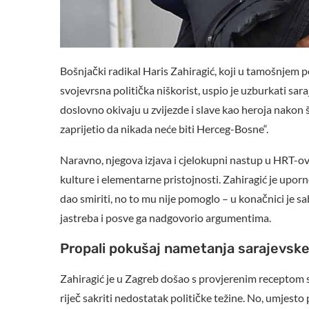
Bošnjački radikal Haris Zahiragić, koji u tamošnjem p
svojevrsna politička niškorist, uspio je uzburkati sa
doslovno okivaju u zvijezde i slave kao heroja nakon
zaprijetio da nikada neće biti Herceg-Bosne“.
Naravno, njegova izjava i cjelokupni nastup u HRT-ovo
kulture i elementarne pristojnosti. Zahiragić je upor
dao smiriti, no to mu nije pomoglo – u konačnici je
jastreba i posve ga nadgovorio argumentima.
Propali pokušaj nametanja sarajevske
Zahiragić je u Zagreb došao s provjerenim receptom s
riječ sakriti nedostatak političke težine. No, umjesto 