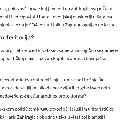
rila, pokazavši hrvatskoj javnosti da Zahiragićeva priča ne
j Bosni i Hercegovini. Unatoč medijskoj mašineriji u Sarajevu
jenica je da je SDA-ov jurišnik u Zagrebu ogoljen do kraja.
o teritorija?
o svoje prijetnje pred hrvatskim kamerama, logično se nameće
oj političkoj emisiji uživo, skupiti hrabrost i bošnjačkoj
rcegovine kakvu oni zamišljaju – unitarne i bošnjačke –
 reći da se ljiljani nikada neće vijoriti nigdje izvan onih
ek nedovršenog međunarodnog protektorata?
evskom političkom krugu otvori oči i sruši im unitarističke
ka Haris Zahiragić slobodno uživa u vlastitoj blamaži i