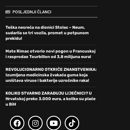
POSLJEDNJI ČLANCI
Teška nesreća na dionici Stolac – Neum,
sudarila se tri vozila, promet u potpunom
prekidu!
Mate Rimac otvorio novi pogon u Francuskoj
i rasprodao Tourbillon od 3,8 milijuna eura!
REVOLUCIONARNO OTKRIĆE ZNANSTVENIKA:
Izumljena medicinska žvakaća guma koja
uništava viruse i bakterije uzročnike raka!
KOLIKO STVARNO ZARAĐUJU LIJEČNICI? U
Hrvatskoj preko 3.000 eura, a kolike su plaće
u BiH