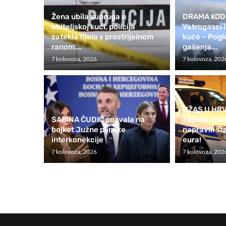
Žena ubila supruga u
DRAMA KOD
obiteljskoj kući, policija
Vatrogasci 
zatekla tijelo s prostrijelnom
kuće – Pogl
ranom...
gašenja...
7 kolovoza, 2026
7 kolovoza, 202
UŽAS U HRV
SABINA ČUDIĆ pozvala na
zapalili apa
bojkot Južne plinske
napravili š
interkonekcije
eura!
7 kolovoza, 2026
7 kolovoza, 202