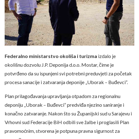
Federalno ministarstvo okoliša i turizma
izdalo je
okolišnu dozvolu J.P. Deponija d.o.o. Mostar, čime je
potvrđeno da su ispunjeni svi potrebni preduvjeti za početak
procesa sanacije i zatvaranja deponije „Uborak – Buđevci“.
Plan prilagođavanja upravljanja otpadom za regionalnu
deponiju „Uborak – Buđevci“ predviđa njezino saniranje i
konačno zatvaranje. Nakon što su Županijski sud u Sarajevu i
Vrhovni sud Federacije BiH odbili sve žalbe i proglasili Plan
pravomoćnim, stvorena je potpuna pravna sigurnost za