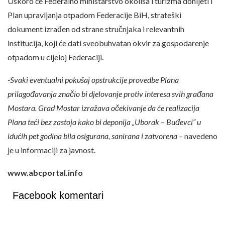
Uskoro će Federalno ministarstvo okoliša i turizma donijeti i
Plan upravljanja otpadom Federacije BiH, strateški
dokument izrađen od strane stručnjaka i relevantnih
institucija, koji će dati sveobuhvatan okvir za gospodarenje
otpadom u cijeloj Federaciji.
-Svaki eventualni pokušaj opstrukcije provedbe Plana
prilagođavanja značio bi djelovanje protiv interesa svih građana
Mostara. Grad Mostar izražava očekivanje da će realizacija
Plana teći bez zastoja kako bi deponija „Uborak – Buđevci“ u
idućih pet godina bila osigurana, sanirana i zatvorena –
navedeno
je u informaciji za javnost.
www.abcportal.info
Facebook komentari