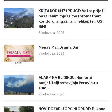
KRIZA KOD M17 I PRUGE: Vatra prijeti
naseljenim mjestima i prometnom
koridoru, angažirani helikopteri OS
BiH!
8 kolovoza, 2026
Mepas Mall Drama Dan
7 kolovoza, 2026
ALARM NA BLIDINJU: Nemarni
posjetitelji ostavljaju žeravicu u
šumi!
7 kolovoza, 2026
NOVI POŽAR U OPĆINI GRUDE: Buknuo