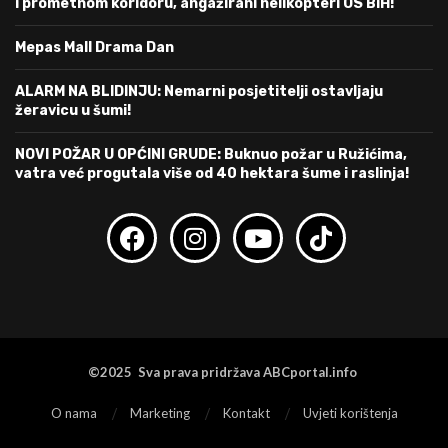
i prometnom koridoru, angažirani helikopteri OS BiH!
Mepas Mall Drama Dan
ALARM NA BLIDINJU: Nemarni posjetitelji ostavljaju
žeravicu u šumi!
NOVI POŽAR U OPĆINI GRUDE: Buknuo požar u Ružićima,
vatra već progutala više od 40 hektara šume i raslinja!
©2025 Sva prava pridržava ABCportal.info
O nama
Marketing
Kontakt
Uvjeti korištenja