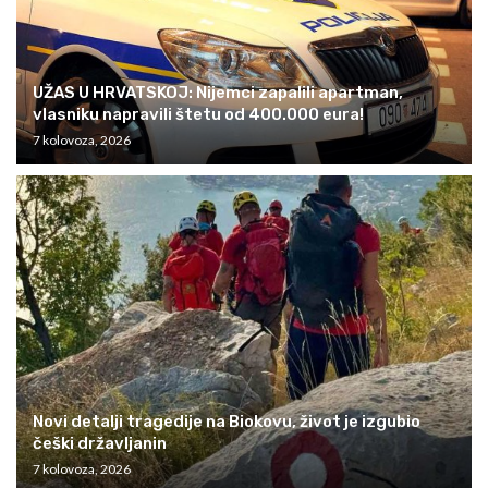
UŽAS U HRVATSKOJ: Nijemci zapalili apartman,
vlasniku napravili štetu od 400.000 eura!
7 kolovoza, 2026
Novi detalji tragedije na Biokovu, život je izgubio
češki državljanin
7 kolovoza, 2026