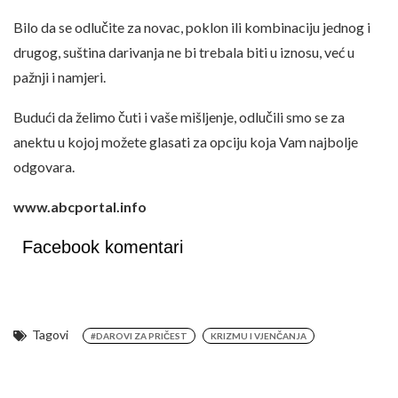
Bilo da se odlučite za novac, poklon ili kombinaciju jednog i
drugog, suština darivanja ne bi trebala biti u iznosu, već u
pažnji i namjeri.
Budući da želimo čuti i vaše mišljenje, odlučili smo se za
anektu u kojoj možete glasati za opciju koja Vam najbolje
odgovara.
www.abcportal.info
Facebook komentari
Tagovi
#DAROVI ZA PRIČEST
KRIZMU I VJENČANJA