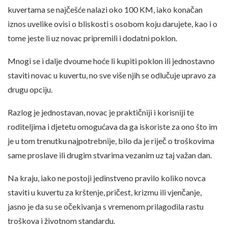
kuvertama se najčešće nalazi oko 100 KM, iako konačan
iznos uvelike ovisi o bliskosti s osobom koju darujete, kao i o
tome jeste li uz novac pripremili i dodatni poklon.
Mnogi se i dalje dvoume hoće li kupiti poklon ili jednostavno
staviti novac u kuvertu, no sve više njih se odlučuje upravo za
drugu opciju.
Razlog je jednostavan, novac je praktičniji i korisniji te
roditeljima i djetetu omogućava da ga iskoriste za ono što im
je u tom trenutku najpotrebnije, bilo da je riječ o troškovima
same proslave ili drugim stvarima vezanim uz taj važan dan.
Na kraju, iako ne postoji jedinstveno pravilo koliko novca
staviti u kuvertu za krštenje, pričest, krizmu ili vjenčanje,
jasno je da su se očekivanja s vremenom prilagodila rastu
troškova i životnom standardu.