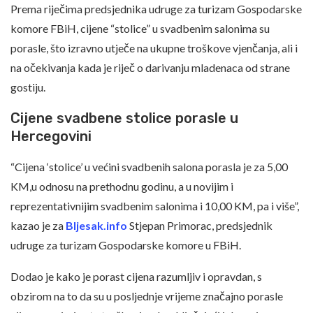
Prema riječima predsjednika udruge za turizam Gospodarske
komore FBiH, cijene “stolice” u svadbenim salonima su
porasle, što izravno utječe na ukupne troškove vjenčanja, ali i
na očekivanja kada je riječ o darivanju mladenaca od strane
gostiju.
Cijene svadbene stolice porasle u
Hercegovini
“Cijena ‘stolice’ u većini svadbenih salona porasla je za 5,00
KM,u odnosu na prethodnu godinu, a u novijim i
reprezentativnijim svadbenim salonima i 10,00 KM, pa i više”,
kazao je za
Bljesak.info
Stjepan Primorac, predsjednik
udruge za turizam Gospodarske komore u FBiH.
Dodao je kako je porast cijena razumljiv i opravdan, s
obzirom na to da su u posljednje vrijeme značajno porasle