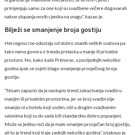
primjenjuju samo za one koji su svadbene večere dogovarali
nakon stupanja novih cjenika na snagu”, kazao je.
Bilježi se smanjenje broja gostiju
Hercegovci ne odustaju od dobro znanih velikih svatova pa
tako nema govora o trendu prelaska u manje ili privatne
prostore. No, kako kaže Primorac, u posljednjih nekoliko
godina ipak se osjeti blago smanjenje prosječnog broja
gostiju.
“Nisam zapazio da je nastupio trend zakazivanja svadbi u
manjim ili privatnim prostorima, jer se broj svadbi nije
smanjio ni u hotelu koji vodim, niti u drugim svadbenim
salonima koji su do sada bili standardno dobro popunjeni.
Može se jedino reći da je malo smanjen prosječan broj gostiju,
ali to je trend koji traje zadnjih nekoliko godina”, istaknuo je.