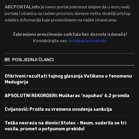
ABCPORTAL.info
je news portal pokrenut idejom da u moru web
portala i stranica na našem prostoru donese nešto drukčiji pristup
odabiru informacija koje prezentiramo na našim stranicama.
Zabranjeno preuzimanje sadržaja bez dozvola izdavača!
Kontaktirajte nas:
info@abcportal.info
POSLJEDNJI ČLANCI
Otkriveni rezultati tajnog glasanja Vatikana o fenomenu
Međugorja
APSOLUTNI REKORDERI: Muškarac ‘napuhao’ 6,2 promila
Cvijanović: Prošla su vremena uvođenja sankcija
Teška nesreća na dionici Stolac – Neum, sudarila se tri
vozila, promet u potpunom prekidu!