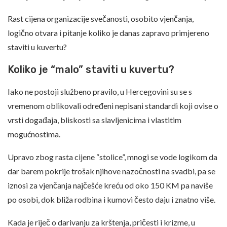
Rast cijena organizacije svečanosti, osobito vjenčanja,
logično otvara i pitanje koliko je danas zapravo primjereno
staviti u kuvertu?
Koliko je “malo” staviti u kuvertu?
Iako ne postoji službeno pravilo, u Hercegovini su se s
vremenom oblikovali određeni nepisani standardi koji ovise o
vrsti događaja, bliskosti sa slavljenicima i vlastitim
mogućnostima.
Upravo zbog rasta cijene “stolice”, mnogi se vode logikom da
dar barem pokrije trošak njihove nazočnosti na svadbi, pa se
iznosi za vjenčanja najčešće kreću od oko 150 KM pa naviše
po osobi, dok bliža rodbina i kumovi često daju i znatno više.
Kada je riječ o darivanju za krštenja, pričesti i krizme, u