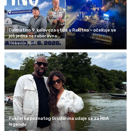
Dalmatino 9. kolovoza stiže u Rakitno – očekuje se
još jedna nezaboravna...
3 kolovoza, 2026
Pokćerka poznatog Gruđanina udaje se za NBA
legendu