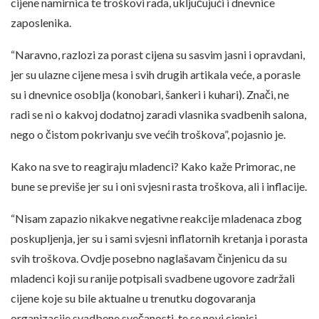
cijene namirnica te troškovi rada, uključujući i dnevnice
zaposlenika.
“Naravno, razlozi za porast cijena su sasvim jasni i opravdani,
jer su ulazne cijene mesa i svih drugih artikala veće, a porasle
su i dnevnice osoblja (konobari, šankeri i kuhari). Znači, ne
radi se ni o kakvoj dodatnoj zaradi vlasnika svadbenih salona,
nego o čistom pokrivanju sve većih troškova”, pojasnio je.
Kako na sve to reagiraju mladenci? Kako kaže Primorac, ne
bune se previše jer su i oni svjesni rasta troškova, ali i inflacije.
“Nisam zapazio nikakve negativne reakcije mladenaca zbog
poskupljenja, jer su i sami svjesni inflatornih kretanja i porasta
svih troškova. Ovdje posebno naglašavam činjenicu da su
mladenci koji su ranije potpisali svadbene ugovore zadržali
cijene koje su bile aktualne u trenutku dogovaranja
organizacije svadbene svečanosti, te se novi cjenici