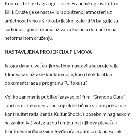
Kontrec te Loe Lagrange ispred Francuskog instituta u
BiH. Druženje se nastavilo u opuštenoj atmosferi uz
umjetnost i vino u širokobriješkoj galeriji Vrba, gdje su
sudionici i gosti foruma uživali u kušanju domaćih vina i
neformalnom druženju.
NASTAVLJENA PROJEKCIJA FILMOVA
Istoga dana, u večernjim satima, nastavila se projekcija
filmova iz službene konkurencije, kao i blok kratkih
dokumentaraca u programu ”U fokusu”.
Veliko zanimanje publike izazvao je i film ”Grandpa Guru”,
portretni dokumentarac koji eklektičnim stilom prikazuje
kontinuitet rada benda Kultur Shock, s posebnim naglaskom
na zanimljiv život, glazbu i umjetnost njihova pjevača i
frontmena Srđana Gine Jevđevića, a publici u kinu Borak