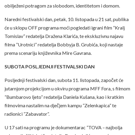
obilježeni potragom za slobodom, identitetom i domom.
Naredni festivalski dan, petak, 10. listopada u 21 sat, publika
će u sklopu OFF programa moći pogledati igrani film ”Kralj
Tomislav” redatelja Dražena Klarića, te ekskluzivnu najavu
filma ”Urotnici” redatelja Bobbyja B. Grubića, koji nastaje
prema scenariju književnika Mire Gavrana.
SUBOTA POSLJEDNJI FESTIVALSKI DAN
Posljednji festivalski dan, subota 11. listopada, započet će
jutarnjom projekcijom u okviru programa MFF Fora, s filmom
”Bumbarovo ljeto” redatelja Daniela Kušana, kao i kratkim
filmovima nastalim na dječjem kampu ”Zelenkapica” te
radionici ”Zabavator”.
U 17 sati na programu je dokumentarac ”TOVA – najbolja