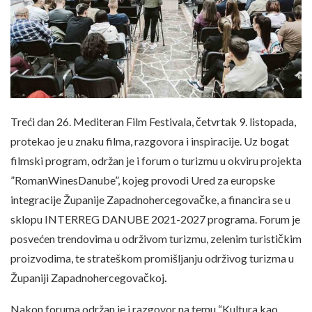
Treći dan 26. Mediteran Film Festivala, četvrtak 9. listopada,
protekao je u znaku filma, razgovora i inspiracije. Uz bogat
filmski program, održan je i forum o turizmu u okviru projekta
”RomanWinesDanube”, kojeg provodi Ured za europske
integracije Županije Zapadnohercegovačke, a financira se u
sklopu INTERREG DANUBE 2021-2027 programa. Forum je
posvećen trendovima u održivom turizmu, zelenim turističkim
proizvodima, te strateškom promišljanju održivog turizma u
Županiji Zapadnohercegovačkoj
.
Nakon foruma održan je i razgovor na temu “Kultura kao