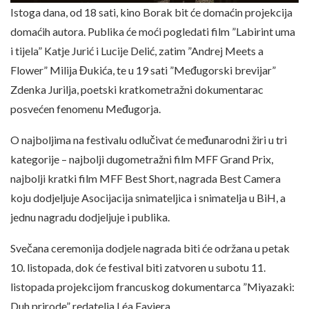
Istoga dana, od 18 sati, kino Borak bit će domaćin projekcija
domaćih autora. Publika će moći pogledati film ”Labirint uma
i tijela” Katje Jurić i Lucije Delić, zatim ”Andrej Meets a
Flower” Milija Đukića, te u 19 sati ”Međugorski brevijar”
Zdenka Jurilja, poetski kratkometražni dokumentarac
posvećen fenomenu Međugorja.
O najboljima na festivalu odlučivat će međunarodni žiri u tri
kategorije – najbolji dugometražni film MFF Grand Prix,
najbolji kratki film MFF Best Short, nagrada Best Camera
koju dodjeljuje Asocijacija snimateljica i snimatelja u BiH, a
jednu nagradu dodjeljuje i publika.
Svečana ceremonija dodjele nagrada biti će održana u petak
10. listopada, dok će festival biti zatvoren u subotu 11.
listopada projekcijom francuskog dokumentarca ”Miyazaki:
Duh prirode” redatelja Léa Faviera.