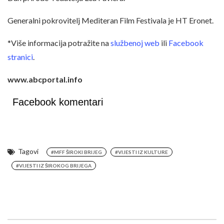
Generalni pokrovitelj Mediteran Film Festivala je HT Eronet.
*Više informacija potražite na
službenoj web
ili
Facebook
stranici
.
www.abcportal.info
Facebook komentari
Tagovi
#MFF ŠIROKI BRIJEG
#VIJESTI IZ KULTURE
#VIJESTI IZ ŠIROKOG BRIJEGA