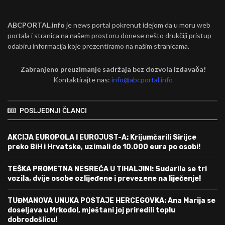
ABCPORTAL.info
je news portal pokrenut idejom da u moru web
portala i stranica na našem prostoru donese nešto drukčiji pristup
odabiru informacija koje prezentiramo na našim stranicama.
Zabranjeno preuzimanje sadržaja bez dozvola izdavača!
Kontaktirajte nas:
info@abcportal.info
POSLJEDNJI ČLANCI
AKCIJA EUROPOLA I EUROJUST-A: Krijumčarili Sirijce
preko BiH i Hrvatske, uzimali do 10.000 eura po osobi!
TEŠKA PROMETNA NESREĆA U TIHALJINI: Sudarila se tri
vozila, dvije osobe ozlijeđene i prevezene na liječenje!
TUĐMANOVA UNUKA POSTAJE HERCEGOVKA: Ana Marija se
doseljava u Mrkodol, mještani joj priredili toplu
dobrodošlicu!