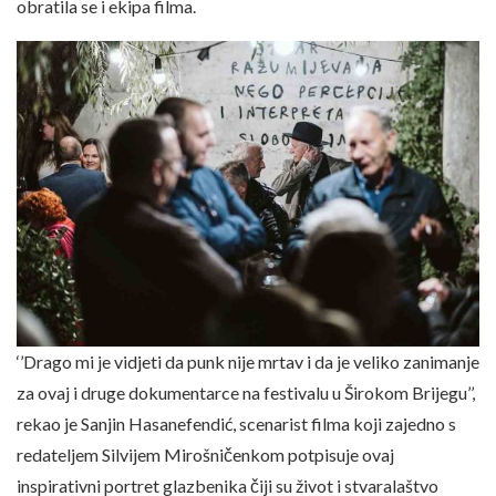
obratila se i ekipa filma.
‘’Drago mi je vidjeti da punk nije mrtav i da je veliko zanimanje
za ovaj i druge dokumentarce na festivalu u Širokom Brijegu’’,
rekao je Sanjin Hasanefendić, scenarist filma koji zajedno s
redateljem Silvijem Mirošničenkom potpisuje ovaj
inspirativni portret glazbenika čiji su život i stvaralaštvo