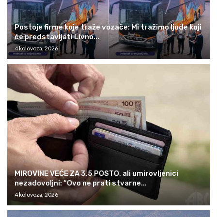
Postoje firme koje traže vozače: Mi tražimo ljude koji
će predstavljati Livno...
4 kolovoza, 2026
MIROVINE VEĆE ZA 3,5 POSTO, ali umirovljenici
nezadovoljni: “Ovo ne prati stvarne...
4 kolovoza, 2026