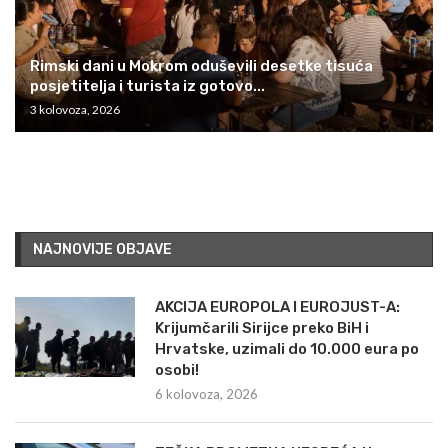
Rimski dani u Mokrom oduševili desetke tisuća
posjetitelja i turista iz gotovo...
3 kolovoza, 2026
NAJNOVIJE OBJAVE
AKCIJA EUROPOLA I EUROJUST-A:
Krijumčarili Sirijce preko BiH i
Hrvatske, uzimali do 10.000 eura po
osobi!
6 kolovoza, 2026