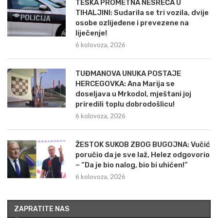
TEŠKA PROMETNA NESREĆA U
TIHALJINI: Sudarila se tri vozila, dvije
osobe ozlijeđene i prevezene na
liječenje!
6 kolovoza, 2026
TUĐMANOVA UNUKA POSTAJE
HERCEGOVKA: Ana Marija se
doseljava u Mrkodol, mještani joj
priredili toplu dobrodošlicu!
6 kolovoza, 2026
ŽESTOK SUKOB ZBOG BUGOJNA: Vučić
poručio da je sve laž, Helez odgovorio
– “Da je bio nalog, bio bi uhićen!”
6 kolovoza, 2026
ZAPRATITE NAS