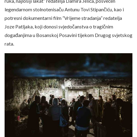
ruka, najlošiji lakat” redatelja Damira Jelića, posvećen
legendarnom stolnotenisaču Antunu Tovi Stipančiću, kao i
potresni dokumentarni film ”Vrijeme stradanja” redatelja
Joze Patljaka, koji donosi svjedočanstva o tragičnim
događanjima u Bosanskoj Posavini tijekom Drugog svjetskog
rata.