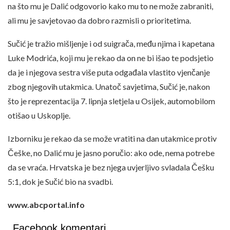
na što mu je Dalić odgovorio kako mu to ne može zabraniti,
ali mu je savjetovao da dobro razmisli o prioritetima.
Sučić je tražio mišljenje i od suigrača, među njima i kapetana
Luke Modrića, koji mu je rekao da on ne bi išao te podsjetio
da je i njegova sestra više puta odgađala vlastito vjenčanje
zbog njegovih utakmica. Unatoč savjetima, Sučić je, nakon
što je reprezentacija 7. lipnja sletjela u Osijek, automobilom
otišao u Uskoplje.
Izborniku je rekao da se može vratiti na dan utakmice protiv
Češke, no Dalić mu je jasno poručio: ako ode, nema potrebe
da se vraća. Hrvatska je bez njega uvjerljivo svladala Češku
5:1, dok je Sučić bio na svadbi.
www.abcportal.info
Facebook komentari