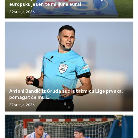
europsku jesen te milijune eura!
29 srpnja, 2026
Antoni Bandić iz Gruda sudi utakmicu Lige prvaka,
pomagat će mu i...
27 srpnja, 2026