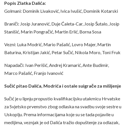
Popis Zlatka Dalića:
Golmani: Dominik Livaković, Ivica Ivušić, Dominik Kotarski
Braniči: Josip Juranović, Duje Ćaleta-Car, Josip Šutalo, Josip
Stanišić, Marin Pongračić, Martin Erlić, Borna Sosa
Vezni: Luka Modrić, Mario Pašalić, Lovro Majer, Martin
Baturina, Kristijan Jakić, Petar Sučić, Nikola Moro, Toni Fruk
Napadači: Ivan Perišić, Andrej Kramarić, Ante Budimir,
Marco Pašalić, Franjo Ivanović
Sučić pitao Dalića, Modrića i ostale suigrače za mišljenje
Sučić je u lipnju propustio kvalifikacijsku utakmicu Hrvatske
za Svjetsko prvenstvo zbog odlaska na svadbu svoje sestre u
Uskoplju. Prema informacijama koje su se tada pojavile u
medijima, veznjak je od Dalića tražio dopuštenje za odlazak,