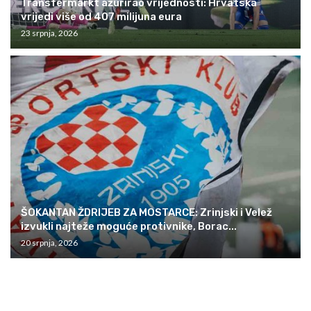
Transfermarkt ažurirao vrijednosti: Hrvatska
vrijedi više od 407 milijuna eura
23 srpnja, 2026
ŠOKANTAN ŽDRIJEB ZA MOSTARCE: Zrinjski i Velež
izvukli najteže moguće protivnike, Borac...
20 srpnja, 2026