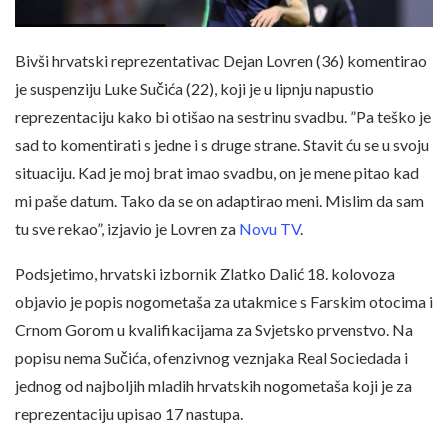
Bivši hrvatski reprezentativac Dejan Lovren (36) komentirao
je suspenziju Luke Sučića (22), koji je u lipnju napustio
reprezentaciju kako bi otišao na sestrinu svadbu. ”Pa teško je
sad to komentirati s jedne i s druge strane. Stavit ću se u svoju
situaciju. Kad je moj brat imao svadbu, on je mene pitao kad
mi paše datum. Tako da se on adaptirao meni. Mislim da sam
tu sve rekao”, izjavio je Lovren za
Novu TV
.
Podsjetimo, hrvatski izbornik Zlatko Dalić 18. kolovoza
objavio je popis nogometaša za utakmice s Farskim otocima i
Crnom Gorom u kvalifikacijama za Svjetsko prvenstvo. Na
popisu nema Sučića, ofenzivnog veznjaka Real Sociedada i
jednog od najboljih mladih hrvatskih nogometaša koji je za
reprezentaciju upisao 17 nastupa.