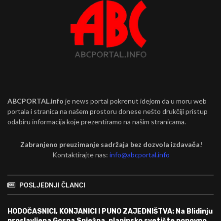
ABCPORTAL.info
je news portal pokrenut idejom da u moru web
portala i stranica na našem prostoru donese nešto drukčiji pristup
odabiru informacija koje prezentiramo na našim stranicama.
Zabranjeno preuzimanje sadržaja bez dozvola izdavača!
Kontaktirajte nas:
info@abcportal.info
POSLJEDNJI ČLANCI
HODOČASNICI, KONJANICI I PUNO ZAJEDNIŠTVA: Na Blidinju
proslavljena Gospa Snježna, planinsko svetište ponovno