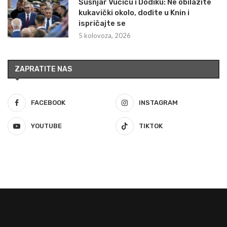
Šušnjar Vučiću i Dodiku: Ne obilazite
kukavički okolo, dođite u Knin i
ispričajte se
5 kolovoza, 2026
ZAPRATITE NAS
FACEBOOK
INSTAGRAM
YOUTUBE
TIKTOK