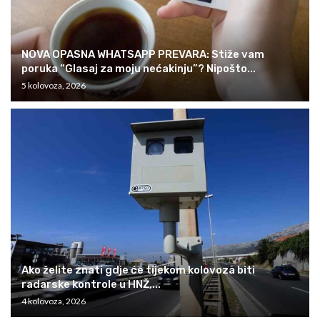
NOVA OPASNA WHATSAPP PREVARA: Stiže vam
poruka “Glasaj za moju nećakinju”? Nipošto...
5 kolovoza, 2026
Ako želite znati gdje će tijekom kolovoza biti
radarske kontrole u HNŽ,...
4 kolovoza, 2026