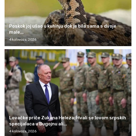
Poskok joj ušao u kuhinju dok je bila sama s dvoje
male...
4 kolovoza, 2026
Lovačke priče Zukana Heleza: Hvali se lovom srpskih
specijalaca u Bugojnu ali...
4 kolovoza, 2026