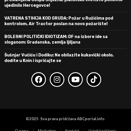
ujedinilo Hercegovce!
VATRENA STIHIJA KOD GRUDA: Požar u Ružićima pod
kontrolom, Air Tractor poslan na novo požarište!
BOLESNI POLITIČKI IDIOTIZAM: DF na izbore ide sa
sloganom: Građanska, zemlja ljiljana
Šušnjar Vučiću i Dodiku: Ne obilazite kukavički okolo,
dođite u Knin i ispričajte se
©2025 Sva prava pridržava ABCportal.info
O nama
Marketing
Kontakt
Uvjeti korištenja