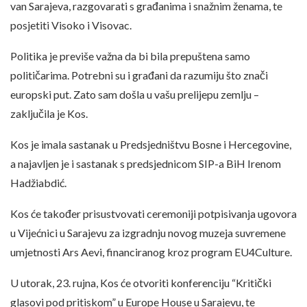
van Sarajeva, razgovarati s građanima i snažnim ženama, te
posjetiti Visoko i Visovac.
Politika je previše važna da bi bila prepuštena samo
političarima. Potrebni su i građani da razumiju što znači
europski put. Zato sam došla u vašu prelijepu zemlju –
zaključila je Kos.
Kos je imala sastanak u Predsjedništvu Bosne i Hercegovine,
a najavljen je i sastanak s predsjednicom SIP-a BiH Irenom
Hadžiabdić.
Kos će također prisustvovati ceremoniji potpisivanja ugovora
u Vijećnici u Sarajevu za izgradnju novog muzeja suvremene
umjetnosti Ars Aevi, financiranog kroz program EU4Culture.
U utorak, 23. rujna, Kos će otvoriti konferenciju “Kritički
glasovi pod pritiskom” u Europe House u Sarajevu, te