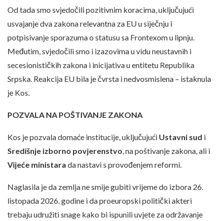
Od tada smo svjedočili pozitivnim koracima, uključujući
usvajanje dva zakona relevantna za EU u siječnju i
potpisivanje sporazuma o statusu sa Frontexom u lipnju.
Međutim, svjedočili smo i izazovima u vidu neustavnih i
secesionističkih zakona i inicijativa u entitetu Republika
Srpska. Reakcija EU bila je čvrsta i nedvosmislena – istaknula
je Kos.
POZVALA NA POŠTIVANJE ZAKONA
Kos je pozvala domaće institucije, uključujući
Ustavni sud
i
Središnje izborno povjerenstvo
, na poštivanje zakona, ali i
Vijeće ministara
da nastavi s provođenjem reformi.
Naglasila je da zemlja ne smije gubiti vrijeme do izbora 26.
listopada 2026. godine i da proeuropski politički akteri
trebaju udružiti snage kako bi ispunili uvjete za održavanje