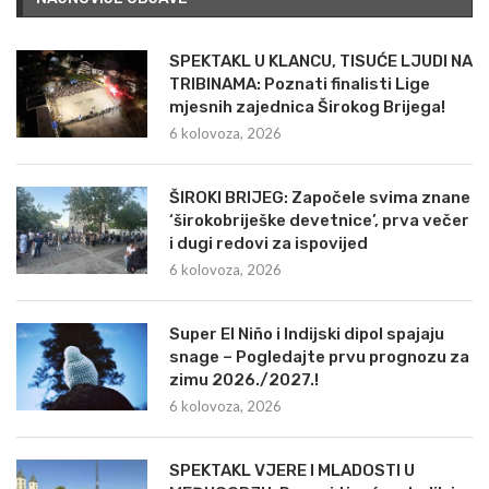
SPEKTAKL U KLANCU, TISUĆE LJUDI NA
TRIBINAMA: Poznati finalisti Lige
mjesnih zajednica Širokog Brijega!
6 kolovoza, 2026
ŠIROKI BRIJEG: Započele svima znane
‘širokobriješke devetnice’, prva večer
i dugi redovi za ispovijed
6 kolovoza, 2026
Super El Niño i Indijski dipol spajaju
snage – Pogledajte prvu prognozu za
zimu 2026./2027.!
6 kolovoza, 2026
SPEKTAKL VJERE I MLADOSTI U