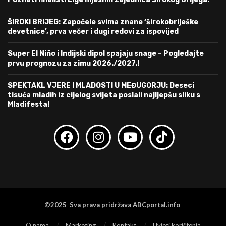
ŠIROKI BRIJEG: Započele svima znane ‘širokobriješke
devetnice’, prva večer i dugi redovi za ispovijed
Super El Niño i Indijski dipol spajaju snage – Pogledajte
prvu prognozu za zimu 2026./2027.!
SPEKTAKL VJERE I MLADOSTI U MEĐUGORJU: Deseci
tisuća mladih iz cijelog svijeta poslali najljepšu sliku s
Mladifesta!
©2025 Sva prava pridržava ABCportal.info
O nama
Marketing
Kontakt
Uvjeti korištenja