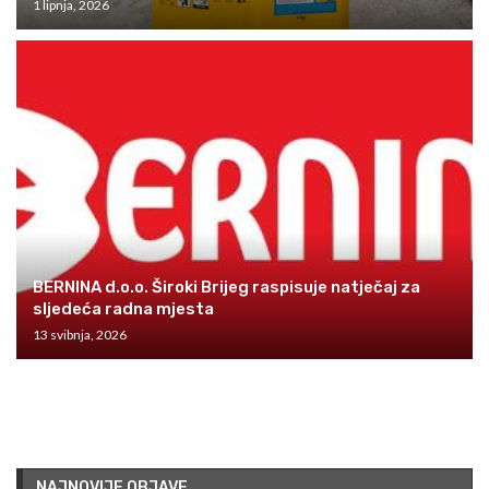
1 lipnja, 2026
BERNINA d.o.o. Široki Brijeg raspisuje natječaj za
sljedeća radna mjesta
13 svibnja, 2026
NAJNOVIJE OBJAVE