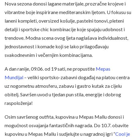
Nova sezona donosi lagane materijale, prozračne krojeve i
vibrantne boje inspirirane mediteranskim ljetom. U fokusu su
laneni kompleti, oversized košulje, pastelni tonovi, pleteni
detalji i sportske chic kombinacije koje spajaju udobnost i
trendove. Modna scena ovog ljeta naglašava individualnost,
jednostavnost i komade koji se lako prilagođavaju
svakodnevnim i večernjim kombinacijama.
A dan ranije, 09.06. od 19 sati, ne propustite
Mepas
Mundijal
– veliki sportsko-zabavni događaj na platou centra
uz nogometnu atmosferu, zabavu i gastro kutak za cijelu
obitelj. Savršen uvod u tjedan pun stila, energije i dobrog
raspoloženja!
Osim savršenog outfita, kupovina u Mepas Mallu donosi i
mogućnost osvajanja fantastičnih nagrada. Do 10.7. obavite
kupovinu u Mepas Mallu i sudjelujte u nagradnoj igri “
Cool je