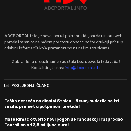
ABCPORTAL.info
je news portal pokrenut idejom da u moru web
portala i stranica na našem prostoru donese nešto drukčiji pristup
odabiru informacija koje prezentiramo na našim stranicama.
Zabranjeno preuzimanje sadržaja bez dozvola izdavača!
Kontaktirajte nas:
info@abcportal.info
POSLJEDNJI ČLANCI
Teška nesreća na dionici Stolac – Neum, sudarila se tri
vozila, promet u potpunom prekidu!
Mate Rimac otvorio novi pogon u Francuskoj i rasprodao
Tourbillon od 3,8 milijuna eura!