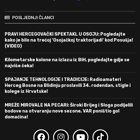
POSLJEDNJI ČLANCI
PRAVI HERCEGOVAČKI SPEKTAKL U OSOJU: Pogledajte
kako je bilo na trećoj ‘Osojačkoj traktorijadi’ kod Posušja!
(VIDEO)
Kilometarske kolone na izlazu iz BiH, pogledajte gdje se
najviše čeka!
SPAJANJE TEHNOLOGIJE I TRADICIJE: Radioamateri
Herceg Bosne na Blidinju proslavili 34. rođendan, stigle i
kolege iz Hrvatske!
MREŽE MIROVALE NA PECARI: Široki Brijeg i Sloga podijelili
bodove na otvaranju nove sezone, VAR poništio gol
domaćina!