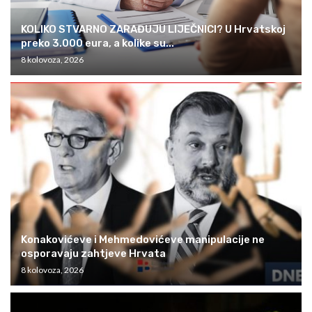
KOLIKO STVARNO ZARAĐUJU LIJEČNICI? U Hrvatskoj
preko 3.000 eura, a kolike su...
8 kolovoza, 2026
Konakovićeve i Mehmedovićeve manipulacije ne
osporavaju zahtjeve Hrvata
8 kolovoza, 2026