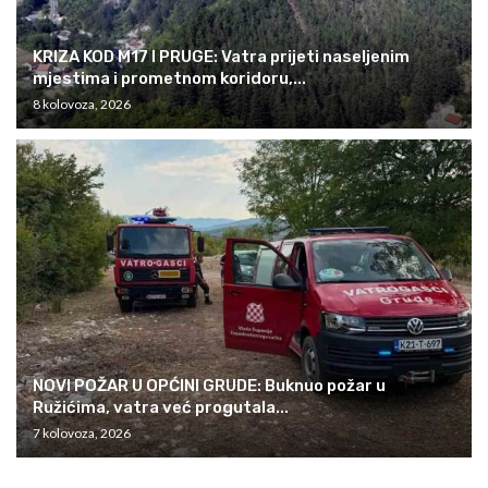
KRIZA KOD M17 I PRUGE: Vatra prijeti naseljenim
mjestima i prometnom koridoru,...
8 kolovoza, 2026
NOVI POŽAR U OPĆINI GRUDE: Buknuo požar u
Ružićima, vatra već progutala...
7 kolovoza, 2026