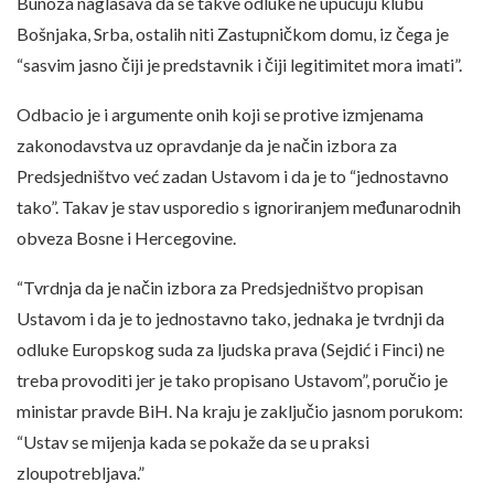
Bunoza naglašava da se takve odluke ne upućuju klubu
Bošnjaka, Srba, ostalih niti Zastupničkom domu, iz čega je
“sasvim jasno čiji je predstavnik i čiji legitimitet mora imati”.
Odbacio je i argumente onih koji se protive izmjenama
zakonodavstva uz opravdanje da je način izbora za
Predsjedništvo već zadan Ustavom i da je to “jednostavno
tako”. Takav je stav usporedio s ignoriranjem međunarodnih
obveza Bosne i Hercegovine.
“Tvrdnja da je način izbora za Predsjedništvo propisan
Ustavom i da je to jednostavno tako, jednaka je tvrdnji da
odluke Europskog suda za ljudska prava (Sejdić i Finci) ne
treba provoditi jer je tako propisano Ustavom”, poručio je
ministar pravde BiH. Na kraju je zaključio jasnom porukom:
“Ustav se mijenja kada se pokaže da se u praksi
zloupotrebljava.”