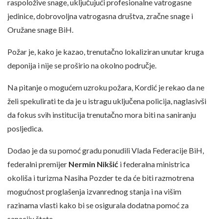
raspoložive snage, uključujući profesionalne vatrogasne
jedinice, dobrovoljna vatrogasna društva, zračne snage i
Oružane snage BiH.
Požar je, kako je kazao, trenutačno lokaliziran unutar kruga
deponija i nije se proširio na okolno područje.
Na pitanje o mogućem uzroku požara, Kordić je rekao da ne
želi spekulirati te da je u istragu uključena policija, naglasivši
da fokus svih institucija trenutačno mora biti na saniranju
posljedica.
Dodao je da su pomoć gradu ponudili Vlada Federacije BiH,
federalni premijer
Nermin Nikšić
i federalna ministrica
okoliša i turizma Nasiha Pozder te da će biti razmotrena
mogućnost proglašenja izvanrednog stanja i na višim
razinama vlasti kako bi se osigurala dodatna pomoć za
sanaciju štete.