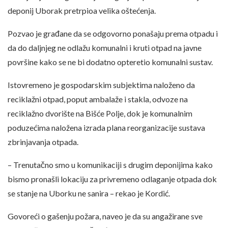
deponij Uborak pretrpioa velika oštećenja.
Pozvao je građane da se odgovorno ponašaju prema otpadu i
da do daljnjeg ne odlažu komunalni i kruti otpad na javne
površine kako se ne bi dodatno opteretio komunalni sustav.
Istovremeno je gospodarskim subjektima naloženo da
reciklažni otpad, poput ambalaže i stakla, odvoze na
reciklažno dvorište na Bišće Polje, dok je komunalnim
poduzećima naložena izrada plana reorganizacije sustava
zbrinjavanja otpada.
– Trenutačno smo u komunikaciji s drugim deponijima kako
bismo pronašli lokaciju za privremeno odlaganje otpada dok
se stanje na Uborku ne sanira – rekao je Kordić.
Govoreći o gašenju požara, naveo je da su angažirane sve