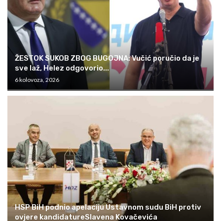
ŽESTOK SUKOB ZBOG BUGOJNA: Vučić poručio da je
sve laž, Helez odgovorio...
6 kolovoza, 2026
HSP BiH podnio apelaciju Ustavnom sudu BiH protiv
ovjere kandidatureSlavena Kovačevića