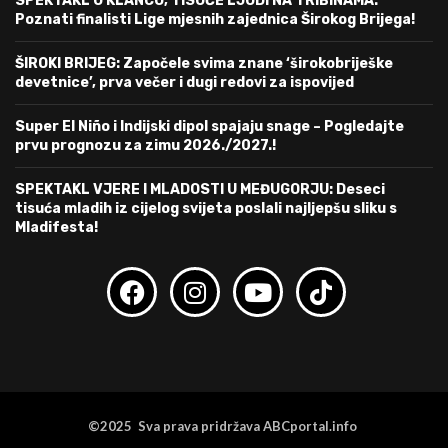
SPEKTAKL U KLANCU, TISUĆE LJUDI NA TRIBINAMA:
Poznati finalisti Lige mjesnih zajednica Širokog Brijega!
ŠIROKI BRIJEG: Započele svima znane ‘širokobriješke
devetnice’, prva večer i dugi redovi za ispovijed
Super El Niño i Indijski dipol spajaju snage – Pogledajte
prvu prognozu za zimu 2026./2027.!
SPEKTAKL VJERE I MLADOSTI U MEĐUGORJU: Deseci
tisuća mladih iz cijelog svijeta poslali najljepšu sliku s
Mladifesta!
©2025 Sva prava pridržava ABCportal.info