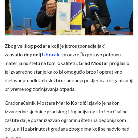
Zbog velikog
požara
koji je jutros (ponedjeljak)
zahvatio
deponij
Uborak
i prouzročio gotovo potpunu
materijalnu štetu na tom lokalitetu,
Grad Mostar
proglasio
je izvanredno stanje kako bi omogućio brzo i operativno
djelovanje nadležnih službi u saniranju posljedica i organizaciji
privremenog zbrinjavanja otpada.
Gradonačelnik Mostara
Mario Kordić
izjavio je nakon
izvanredne sjednice gradskog i županijskog stožera Civilne
zaštite da je požar izazvao ogromnu štetu na deponijskom
polju, ali i zabrinutost građana zbog dima koji se nadvio nad
gradom.