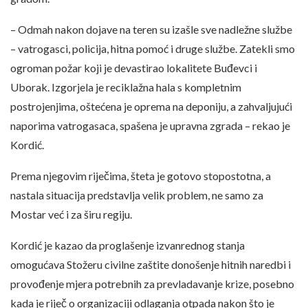
– Odmah nakon dojave na teren su izašle sve nadležne službe
– vatrogasci, policija, hitna pomoć i druge službe. Zatekli smo
ogroman požar koji je devastirao lokalitete Buđevci i
Uborak. Izgorjela je reciklažna hala s kompletnim
postrojenjima, oštećena je oprema na deponiju, a zahvaljujući
naporima vatrogasaca, spašena je upravna zgrada – rekao je
Kordić.
Prema njegovim riječima, šteta je gotovo stopostotna, a
nastala situacija predstavlja velik problem, ne samo za
Mostar već i za širu regiju.
Kordić je kazao da proglašenje izvanrednog stanja
omogućava Stožeru civilne zaštite donošenje hitnih naredbi i
provođenje mjera potrebnih za prevladavanje krize, posebno
kada je riječ o organizaciji odlaganja otpada nakon što je