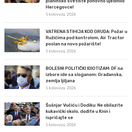
planinsko svetište ponovno ujedinilo
Hercegovce!
5 kolovoza, 2026
VATRENA STIHIJA KOD GRUDA: Požar u
Ružićima pod kontrolom, Air Tractor
poslan na novo požarište!
5 kolovoza, 2026
BOLESNI POLITIČKI IDIOTIZAM: DF na
izbore ide sa sloganom: Građanska,
zemlja ljiljana
5 kolovoza, 2026
Šušnjar Vučiću i Dodiku: Ne obilazite
kukavički okolo, dođite u Knin i
ispričajte se
5 kolovoza, 2026