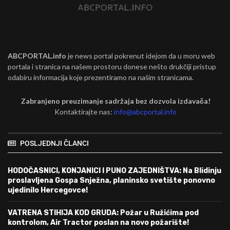
ABCPORTAL.info
je news portal pokrenut idejom da u moru web
portala i stranica na našem prostoru donese nešto drukčiji pristup
odabiru informacija koje prezentiramo na našim stranicama.
Zabranjeno preuzimanje sadržaja bez dozvola izdavača!
Kontaktirajte nas:
info@abcportal.info
POSLJEDNJI ČLANCI
HODOČASNICI, KONJANICI I PUNO ZAJEDNIŠTVA: Na Blidinju
proslavljena Gospa Snježna, planinsko svetište ponovno
ujedinilo Hercegovce!
VATRENA STIHIJA KOD GRUDA: Požar u Ružićima pod
kontrolom, Air Tractor poslan na novo požarište!