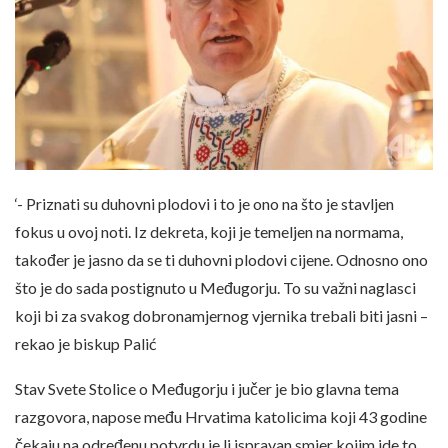
‘- Priznati su duhovni plodovi i to je ono na što je stavljen
fokus u ovoj noti. Iz dekreta, koji je temeljen na normama,
također je jasno da se ti duhovni plodovi cijene. Odnosno ono
što je do sada postignuto u Međugorju. To su važni naglasci
koji bi za svakog dobronamjernog vjernika trebali biti jasni –
rekao je biskup Palić
Stav Svete Stolice o Međugorju i jučer je bio glavna tema
razgovora, napose među Hrvatima katolicima koji 43 godine
čekaju na određenu potvrdu je li ispravan smjer kojim ide to