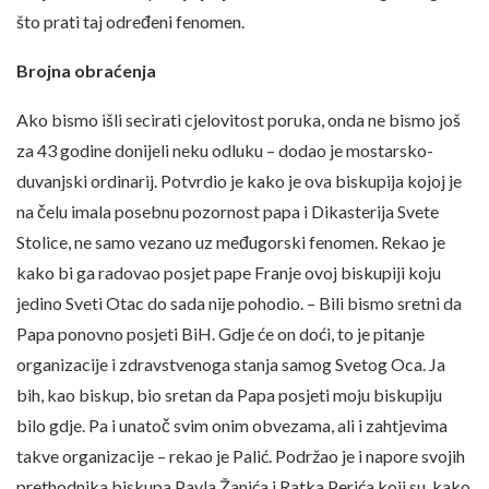
što prati taj određeni fenomen.
Brojna obraćenja
Ako bismo išli secirati cjelovitost poruka, onda ne bismo još
za 43 godine donijeli neku odluku – dodao je mostarsko-
duvanjski ordinarij. Potvrdio je kako je ova biskupija kojoj je
na čelu imala posebnu pozornost papa i Dikasterija Svete
Stolice, ne samo vezano uz međugorski fenomen. Rekao je
kako bi ga radovao posjet pape Franje ovoj biskupiji koju
jedino Sveti Otac do sada nije pohodio. – Bili bismo sretni da
Papa ponovno posjeti BiH. Gdje će on doći, to je pitanje
organizacije i zdravstvenoga stanja samog Svetog Oca. Ja
bih, kao biskup, bio sretan da Papa posjeti moju biskupiju
bilo gdje. Pa i unatoč svim onim obvezama, ali i zahtjevima
takve organizacije – rekao je Palić. Podržao je i napore svojih
prethodnika biskupa Pavla Žanića i Ratka Perića koji su, kako