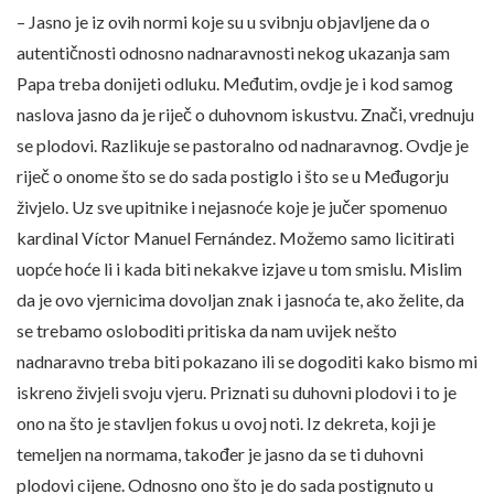
– Jasno je iz ovih normi koje su u svibnju objavljene da o
autentičnosti odnosno nadnaravnosti nekog ukazanja sam
Papa treba donijeti odluku. Međutim, ovdje je i kod samog
naslova jasno da je riječ o duhovnom iskustvu. Znači, vrednuju
se plodovi. Razlikuje se pastoralno od nadnaravnog. Ovdje je
riječ o onome što se do sada postiglo i što se u Međugorju
živjelo. Uz sve upitnike i nejasnoće koje je jučer spomenuo
kardinal Víctor Manuel Fernández. Možemo samo licitirati
uopće hoće li i kada biti nekakve izjave u tom smislu. Mislim
da je ovo vjernicima dovoljan znak i jasnoća te, ako želite, da
se trebamo osloboditi pritiska da nam uvijek nešto
nadnaravno treba biti pokazano ili se dogoditi kako bismo mi
iskreno živjeli svoju vjeru. Priznati su duhovni plodovi i to je
ono na što je stavljen fokus u ovoj noti. Iz dekreta, koji je
temeljen na normama, također je jasno da se ti duhovni
plodovi cijene. Odnosno ono što je do sada postignuto u