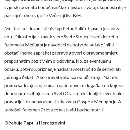
svjetski poznato hodočasničko mjesto u svojoj ukupnosti ili je
pak riječ o herezi, piše Večernji list BiH.
Mostarsko-duvanjski biskup Petar Palić objasnio je sadržaj
note Dikasterija za nauk vjere Svete Stolice i svoj dekret o
fenomenu Međugorja navodeći da potvrda odluke “nihil
obstat” (nema zapreke) zapravo govori o pravome smjeru,
prepoznatim pozitivnim plodovima. No, za eventualnu
odluku, potvrdu, priznanje nadnaravnosti očito će se morati
još dugo čekati. Ako se Sveta Stolica odluči za nju. Naime,
prema sadržaju smjernica o nadnaravnim događajima koje su
donesene u svibnju samo Sveti Otac može donijeti eventualni
pravorijek o nadnaravnosti ukazanja Gospe u Međugorju. A
tamošnji fenomen Crkva će nastaviti budno motriti.
Očekuje Papu u Hercegovini