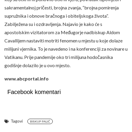
sakramentalnoj pričesti, brojna zvanja, “brojna pomirenja
supružnika i obnove bračnoga i obiteljskoga života”.
Zabilježena su i ozdravljenja. Najavio je kako će s
apostolskim vizitatorom za Međugorje nadbiskup Aldom
Cavallijem nastaviti motriti fenomen u mjestu u koje dolaze
milijuni vjernika. To je navedeno i na konferenciji za novinare u
Vatikanu. Prije pandemije oko tri milijuna hodočasnika
godišnje dolazilo je u ovo mjesto.
www.abcportal.info
Facebook komentari
Tagovi
BISKUP PALIĆ