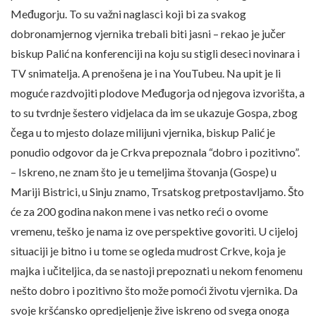
Međugorju. To su važni naglasci koji bi za svakog
dobronamjernog vjernika trebali biti jasni – rekao je jučer
biskup Palić na konferenciji na koju su stigli deseci novinara i
TV snimatelja. A prenošena je i na YouTubeu. Na upit je li
moguće razdvojiti plodove Međugorja od njegova izvorišta, a
to su tvrdnje šestero vidjelaca da im se ukazuje Gospa, zbog
čega u to mjesto dolaze milijuni vjernika, biskup Palić je
ponudio odgovor da je Crkva prepoznala “dobro i pozitivno”.
– Iskreno, ne znam što je u temeljima štovanja (Gospe) u
Mariji Bistrici, u Sinju znamo, Trsatskog pretpostavljamo. Što
će za 200 godina nakon mene i vas netko reći o ovome
vremenu, teško je nama iz ove perspektive govoriti. U cijeloj
situaciji je bitno i u tome se ogleda mudrost Crkve, koja je
majka i učiteljica, da se nastoji prepoznati u nekom fenomenu
nešto dobro i pozitivno što može pomoći životu vjernika. Da
svoje kršćansko opredjeljenje žive iskreno od svega onoga