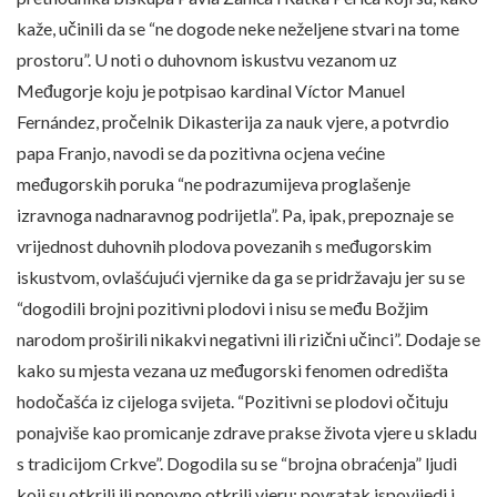
kaže, učinili da se “ne dogode neke neželjene stvari na tome
prostoru”. U noti o duhovnom iskustvu vezanom uz
Međugorje koju je potpisao kardinal Víctor Manuel
Fernández, pročelnik Dikasterija za nauk vjere, a potvrdio
papa Franjo, navodi se da pozitivna ocjena većine
međugorskih poruka “ne podrazumijeva proglašenje
izravnoga nadnaravnog podrijetla”. Pa, ipak, prepoznaje se
vrijednost duhovnih plodova povezanih s međugorskim
iskustvom, ovlašćujući vjernike da ga se pridržavaju jer su se
“dogodili brojni pozitivni plodovi i nisu se među Božjim
narodom proširili nikakvi negativni ili rizični učinci”. Dodaje se
kako su mjesta vezana uz međugorski fenomen odredišta
hodočašća iz cijeloga svijeta. “Pozitivni se plodovi očituju
ponajviše kao promicanje zdrave prakse života vjere u skladu
s tradicijom Crkve”. Dogodila su se “brojna obraćenja” ljudi
koji su otkrili ili ponovno otkrili vjeru; povratak ispovijedi i