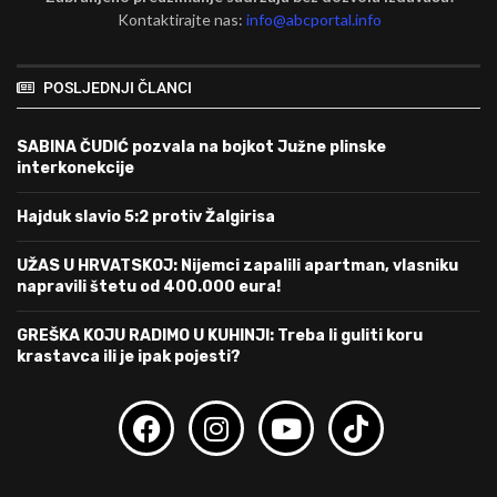
Kontaktirajte nas:
info@abcportal.info
POSLJEDNJI ČLANCI
SABINA ČUDIĆ pozvala na bojkot Južne plinske
interkonekcije
Hajduk slavio 5:2 protiv Žalgirisa
UŽAS U HRVATSKOJ: Nijemci zapalili apartman, vlasniku
napravili štetu od 400.000 eura!
GREŠKA KOJU RADIMO U KUHINJI: Treba li guliti koru
krastavca ili je ipak pojesti?