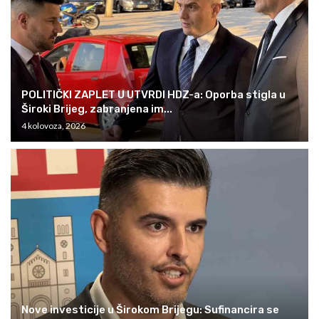
POLITIČKI ZAPLET U UTVRDI HDZ-a: Oporba stigla u
Široki Brijeg, zabranjena im...
4 kolovoza, 2026
Nove investicije u Širokom Brijegu: Sufinancira se