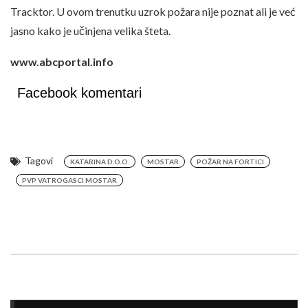
Tracktor. U ovom trenutku uzrok požara nije poznat ali je već
jasno kako je učinjena velika šteta.
www.abcportal.info
Facebook komentari
Tagovi
KATARINA D.O.O.
MOSTAR
POŽAR NA FORTICI
PVP VATROGASCI MOSTAR