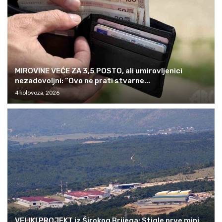
MIROVINE VEĆE ZA 3,5 POSTO, ali umirovljenici
nezadovoljni: “Ovo ne prati stvarne...
4 kolovoza, 2026
VELIKI PROJEKT iz Širokog Brijega: Stigle prve mini