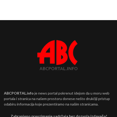
ABCPORTAL.info
je news portal pokrenut idejom da u moru web
portala i stranica na našem prostoru donese nešto drukčiji pristup
odabiru informacija koje prezentiramo na našim stranicama.
Zabranjeno preuzimanje sadržaja bez dozvola izdavača!