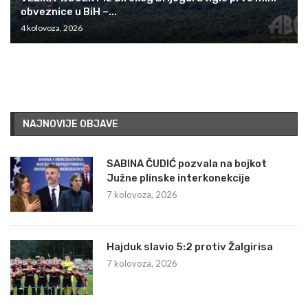
obveznice u BiH –...
4 kolovoza, 2026
NAJNOVIJE OBJAVE
SABINA ČUDIĆ pozvala na bojkot
Južne plinske interkonekcije
7 kolovoza, 2026
Hajduk slavio 5:2 protiv Žalgirisa
7 kolovoza, 2026