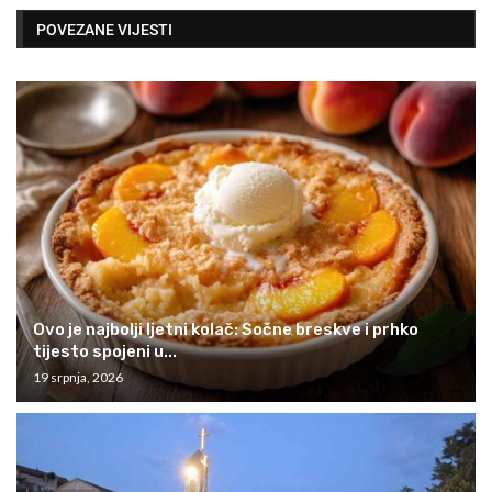
POVEZANE VIJESTI
Ovo je najbolji ljetni kolač: Sočne breskve i prhko
tijesto spojeni u...
19 srpnja, 2026