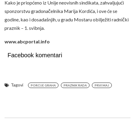
Kako je priopćeno iz Unije neovisnih sindikata, zahvaljujući
sponzorstvu gradonačelnika Marija Kordića, i ove će se
godine, kao i dosadašnjih, u gradu Mostaru obilježiti radnički
praznik – 1. svibnja.
www.abcportal.info
Facebook komentari
Tagovi
PORCIJE GRAHA
PRAZNIK RADA
PRVI MAJ