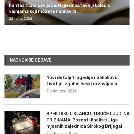
Fantastična savijača: Najjednostavniji kolač s
višnjama koji možete napraviti
22 lipnja, 2026
NAJNOVIJE OBJAVE
Novi detalji tragedije na Biokovu,
život je izgubio češki državljanin
7 kolovoza, 2026
SPEKTAKL U KLANCU, TISUĆE LJUDI NA
TRIBINAMA: Poznati finalisti Lige
mjesnih zajednica Širokog Brijega!
6 kolovoza, 2026