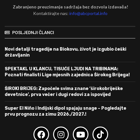
Zabranjeno preuzimanje sadržaja bez dozvola izdavača!
Kontaktirajte nas:
info@abcportal.info
POSLJEDNJI ČLANCI
Novi detalji tragedije na Biokovu, život je izgubio češki
državljanin
SPEKTAKL U KLANCU, TISUĆE LJUDI NA TRIBINAMA:
Poznati finalisti Lige mjesnih zajednica Širokog Brijega!
ŠIROKI BRIJEG: Započele svima znane ‘širokobriješke
devetnice’, prva večer i dugi redovi za ispovijed
Super El Niño i Indijski dipol spajaju snage – Pogledajte
prvu prognozu za zimu 2026./2027.!