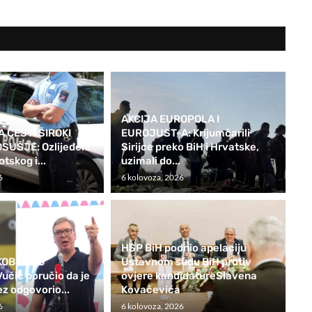
AKCIJA EUROPOLA I
 CESTI ŠIROKI
EUROJUST-A: Krijumčarili
SUŠJE: Ozlijeđeni
Sirijce preko BiH i Hrvatske,
otskog i...
uzimali do...
6
6 kolovoza, 2026
HSP BiH podnio apelaciju
KOB ZBOG
Ustavnom sudu BiH protiv
čić poručio da je
ovjere kandidatureSlavena
ez odgovorio...
Kovačevića
6
6 kolovoza, 2026