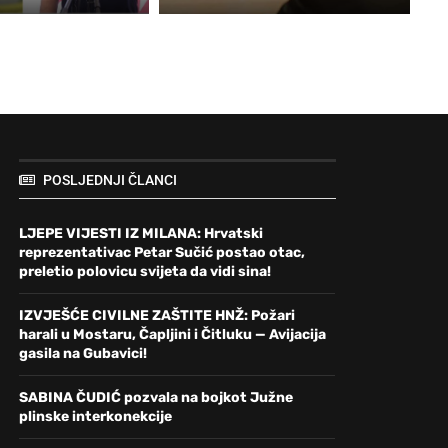
POSLJEDNJI ČLANCI
LJEPE VIJESTI IZ MILANA: Hrvatski
reprezentativac Petar Sučić postao otac,
preletio polovicu svijeta da vidi sina!
IZVJEŠĆE CIVILNE ZAŠTITE HNŽ: Požari
harali u Mostaru, Čapljini i Čitluku — Avijacija
gasila na Gubavici!
SABINA ČUDIĆ pozvala na bojkot Južne
plinske interkonekcije