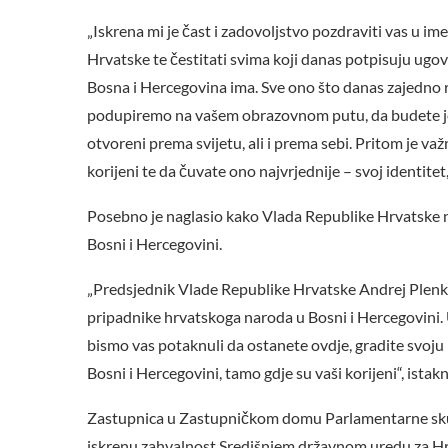
„Iskrena mi je čast i zadovoljstvo pozdraviti vas u i
Hrvatske te čestitati svima koji danas potpisuju ugov
Bosna i Hercegovina ima. Sve ono što danas zajedno
podupiremo na vašem obrazovnom putu, da budete j
otvoreni prema svijetu, ali i prema sebi. Pritom je važn
korijeni te da čuvate ono najvrjednije – svoj identitet, 
Posebno je naglasio kako Vlada Republike Hrvatske 
Bosni i Hercegovini.
„Predsjednik Vlade Republike Hrvatske Andrej Plenko
pripadnike hrvatskoga naroda u Bosni i Hercegovini
bismo vas potaknuli da ostanete ovdje, gradite svoju b
Bosni i Hercegovini, tamo gdje su vaši korijeni“, istak
Zastupnica u Zastupničkom domu Parlamentarne skupšt
iskrenu zahvalnost Središnjem državnom uredu za Hrv