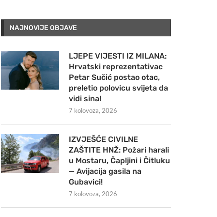
NAJNOVIJE OBJAVE
LJEPE VIJESTI IZ MILANA:
Hrvatski reprezentativac
Petar Sučić postao otac,
preletio polovicu svijeta da
vidi sina!
7 kolovoza, 2026
IZVJEŠĆE CIVILNE
ZAŠTITE HNŽ: Požari harali
u Mostaru, Čapljini i Čitluku
— Avijacija gasila na
Gubavici!
7 kolovoza, 2026