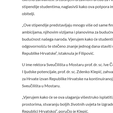
stipendije studentima, naglasivši kako ova potpora i
obitelji.
„Ove stipendije predstavljaju mnogo više od same fi
ambicijama, njihovim vizijama i planovima za budućno
budućnost našega naroda. Vjerujem kako će studenti
odgovornošću te stečeno znanje jednog dana staviti u
Republike Hrvatske“, istaknula je Filipović.
U ime rektora Sveučilišta u Mostaru prof. dr. sc. Iv
I ljudske potencijale, prof. dr. sc. Zdenko Klepić, za
za Hrvate izvan Republike Hrvatske na kontinuiranoj
Sveučilišta u Mostaru.
„Vjerujem kako će se ova ulaganja višestruko isplati
prostorima, stvaranju boljih životnih uvjeta te izgrad
Republici Hrvatskoj“, poručio je Klepić.