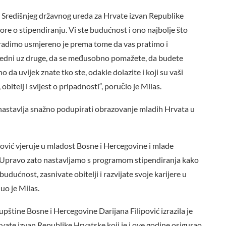
me Središnjeg državnog ureda za Hrvate izvan Republike
ore o stipendiranju. Vi ste budućnost i ono najbolje što
 radimo usmjereno je prema tome da vas pratimo i
edni uz druge, da se međusobno pomažete, da budete
o da uvijek znate tko ste, odakle dolazite i koji su vaši
obitelj i svijest o pripadnosti“, poručio je Milas.
nastavlja snažno podupirati obrazovanje mladih Hrvata u
vić vjeruje u mladost Bosne i Hercegovine i mlade
. Upravo zato nastavljamo s programom stipendiranja kako
udućnost, zasnivate obitelji i razvijate svoje karijere u
nuo je Milas.
ine Bosne i Hercegovine Darijana Filipović izrazila je
ate izvan Republike Hrvatske koji je i ove godine osigurao