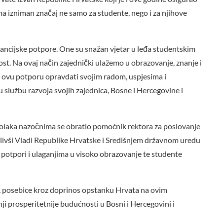
ma izniman značaj ne samo za studente, nego i za njihove
nancijske potpore. One su snažan vjetar u leđa studentskim
st. Na ovaj način zajednički ulažemo u obrazovanje, znanje i
 ovu potporu opravdati svojim radom, uspjesima i
 službu razvoja svojih zajednica, Bosne i Hercegovine i
e Čolaka nazočnima se obratio pomoćnik rektora za poslovanje
hvalivši Vladi Republike Hrvatske i Središnjem državnom uredu
 potpori i ulaganjima u visoko obrazovanje te studente
ti, posebice kroz doprinos opstanku Hrvata na ovim
nji prosperitetnije budućnosti u Bosni i Hercegovini i