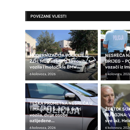
POVEZANE VIJESTI
MODERNIZACIJA POLICIJE U
NESREĆA NA
ŽZH: MUP nabavio 15 novih
BRIJEG – PO
vozila i motocikle BMW...
vozači iz Im
6 kolovoza, 2026
6 kolovoza, 202
TEŠKA PROMETNA NESREĆA U
TIHALJINI: Sudarila se tri
ŽESTOK SU
vozila, dvije osobe
BUGOJNA: Vu
ozlijeđene...
sve laž, Hel
6 kolovoza, 2026
6 kolovoza, 202