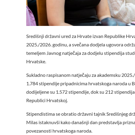
Središnji državni ured za Hrvate izvan Republike Hrv
2025./2026. godinu, a svečana dodjela ugovora održan
temeljem Javnog natječaja za dodjelu stipendija st
Hrvatske.
Sukladno raspisanom natječaju za akademsku 2025./2
1.784 stipendije pripadnicima hrvatskoga naroda u Bo
dodijeljene su 1.572 stipendije, dok su 212 stipendija
Republici Hrvatskoj.
Stipendistima se obratio državni tajnik Središnjeg 
Milas istaknuvši kako današnji dan predstavlja priznan
povezanosti hrvatskoga naroda.