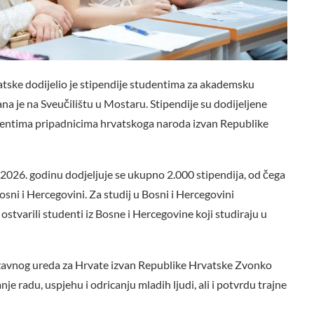
atske dodijelio je stipendije studentima za akademsku
a je na Sveučilištu u Mostaru. Stipendije su dodijeljene
udentima pripadnicima hrvatskoga naroda izvan Republike
026. godinu dodjeljuje se ukupno 2.000 stipendija, od čega
sni i Hercegovini. Za studij u Bosni i Hercegovini
 ostvarili studenti iz Bosne i Hercegovine koji studiraju u
državnog ureda za Hrvate izvan Republike Hrvatske Zvonko
je radu, uspjehu i odricanju mladih ljudi, ali i potvrdu trajne