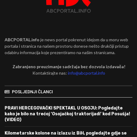
ABCPORTAL.info
je news portal pokrenut idejom da u moru web
portala i stranica na našem prostoru donese nešto drukčiji pristup
odabiru informacija koje prezentiramo na našim stranicama.
Zabranjeno preuzimanje sadržaja bez dozvola izdavača!
Kontaktirajte nas:
info@abcportal.info
POSLJEDNJI ČLANCI
PRAVI HERCEGOVAČKI SPEKTAKL U OSOJU: Pogledajte
kako je bilo na trećoj ‘Osojačkoj traktorijadi’ kod Posušja!
(VIDEO)
Kilometarske kolone na izlazu iz BiH, pogledajte gdje se