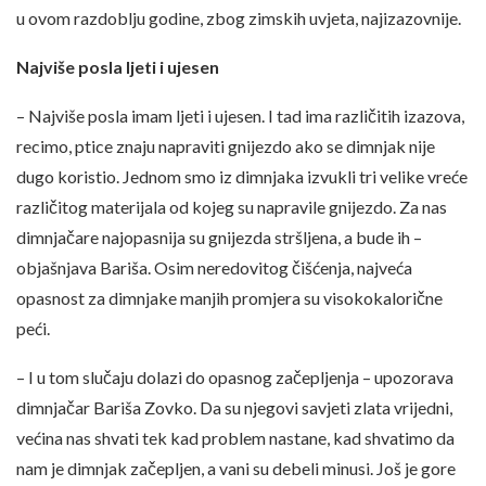
u ovom razdoblju godine, zbog zimskih uvjeta, najizazovnije.
Najviše posla ljeti i ujesen
– Najviše posla imam ljeti i ujesen. I tad ima različitih izazova,
recimo, ptice znaju napraviti gnijezdo ako se dimnjak nije
dugo koristio. Jednom smo iz dimnjaka izvukli tri velike vreće
različitog materijala od kojeg su napravile gnijezdo. Za nas
dimnjačare najopasnija su gnijezda stršljena, a bude ih –
objašnjava Bariša. Osim neredovitog čišćenja, najveća
opasnost za dimnjake manjih promjera su visokokalorične
peći.
– I u tom slučaju dolazi do opasnog začepljenja – upozorava
dimnjačar Bariša Zovko. Da su njegovi savjeti zlata vrijedni,
većina nas shvati tek kad problem nastane, kad shvatimo da
nam je dimnjak začepljen, a vani su debeli minusi. Još je gore