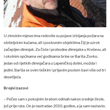
U zimskim mjesecima redovite su pojave izbijanja požara na
obiteljskim kućama, ali i poslovnim objektima čiji je uzrok
začepljen dimnjak. Za čiste i prohodne dimnjake u Kreševu, ali
i okolnim općinama već godinama brine se Bariša Zovko,
jedan od rijetkih dimnjačara u Lepeničkoj dolini, možda i
jedini. Bariša se ovim teškim i prljavim poslom bavi više od tri
desetljeća.
Brojni izazovi
– Počeo sam s pokojnim bratom odmah nakon srednje škole,
još prije rata. On je nastradao 2010. godine, a ja sam nastavio.