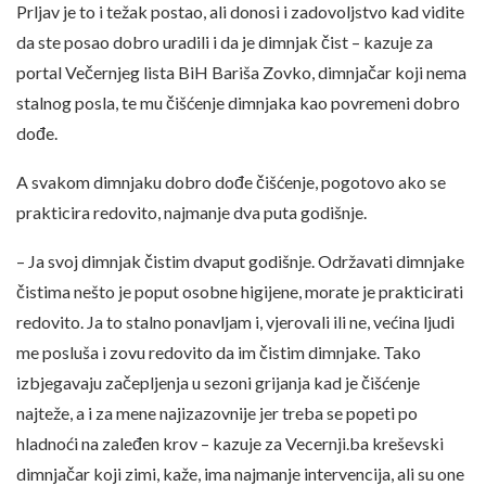
Prljav je to i težak postao, ali donosi i zadovoljstvo kad vidite
da ste posao dobro uradili i da je dimnjak čist – kazuje za
portal Večernjeg lista BiH Bariša Zovko, dimnjačar koji nema
stalnog posla, te mu čišćenje dimnjaka kao povremeni dobro
dođe.
A svakom dimnjaku dobro dođe čišćenje, pogotovo ako se
prakticira redovito, najmanje dva puta godišnje.
– Ja svoj dimnjak čistim dvaput godišnje. Održavati dimnjake
čistima nešto je poput osobne higijene, morate je prakticirati
redovito. Ja to stalno ponavljam i, vjerovali ili ne, većina ljudi
me posluša i zovu redovito da im čistim dimnjake. Tako
izbjegavaju začepljenja u sezoni grijanja kad je čišćenje
najteže, a i za mene najizazovnije jer treba se popeti po
hladnoći na zaleđen krov – kazuje za Vecernji.ba kreševski
dimnjačar koji zimi, kaže, ima najmanje intervencija, ali su one