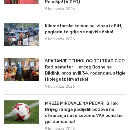
Posušja! (VIDEO)
9 kolovoza, 2026
Kilometarske kolone na izlazu iz BiH,
pogledajte gdje se najviše čeka!
9 kolovoza, 2026
SPAJANJE TEHNOLOGIJE I TRADICIJE:
Radioamateri Herceg Bosne na
Blidinju proslavili 34. rođendan, stigle
i kolege iz Hrvatske!
9 kolovoza, 2026
MREŽE MIROVALE NA PECARI: Široki
Brijeg i Sloga podijelili bodove na
otvaranju nove sezone, VAR poništio
gol domaćina!
9 kolovoza, 2026