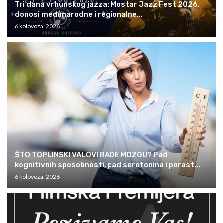
Tri dana vrhunskog jazza: Mostar Jazz Fest 2026.
donosi međunarodne i regionalne...
6 kolovoza, 2026
ŠTO TOPLINSKI VALOVI RADE MOZGU? Pad
kognitivnih sposobnosti, pad serotonina i porast...
6 kolovoza, 2026