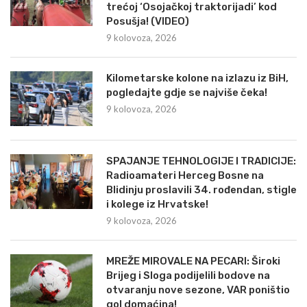
trećoj ‘Osojačkoj traktorijadi’ kod
Posušja! (VIDEO)
9 kolovoza, 2026
Kilometarske kolone na izlazu iz BiH,
pogledajte gdje se najviše čeka!
9 kolovoza, 2026
SPAJANJE TEHNOLOGIJE I TRADICIJE:
Radioamateri Herceg Bosne na
Blidinju proslavili 34. rođendan, stigle
i kolege iz Hrvatske!
9 kolovoza, 2026
MREŽE MIROVALE NA PECARI: Široki
Brijeg i Sloga podijelili bodove na
otvaranju nove sezone, VAR poništio
gol domaćina!