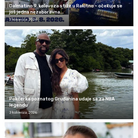
Dalmatino 9. kolovoza stiže u Rakitno – očekuje se
još jedna nezaboravna...
3 kolovoza, 2026
Pokćerka poznatog Gruđanina udaje se za NBA
legendu
3 kolovoza, 2026