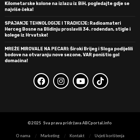
Kilometarske kolone na izlazu iz BiH, pogledajte gdje se
najviše čeka!
SPAJANJE TEHNOLOGIJE I TRADICIJE: Radioamateri
Herceg Bosne na Blidinju proslavili 34. rođendan, stigle i
kolege iz Hrvatske!
MREŽE MIROVALE NA PECARI: Široki Brijeg i Sloga podijelili
bodove na otvaranju nove sezone, VAR poništio gol
domaćina!
©2025 Sva prava pridržava ABCportal.info
O nama
Marketing
Kontakt
Uvjeti korištenja