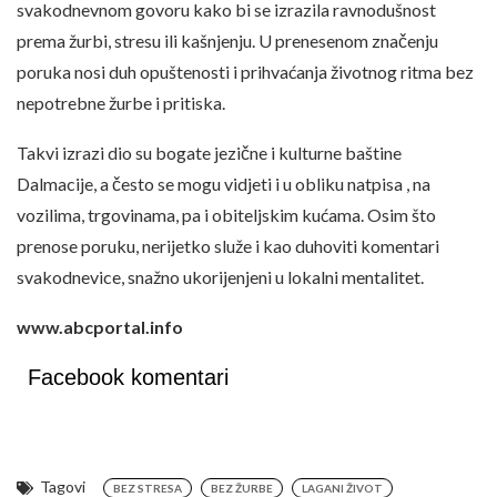
svakodnevnom govoru kako bi se izrazila ravnodušnost
prema žurbi, stresu ili kašnjenju. U prenesenom značenju
poruka nosi duh opuštenosti i prihvaćanja životnog ritma bez
nepotrebne žurbe i pritiska.
Takvi izrazi dio su bogate jezične i kulturne baštine
Dalmacije, a često se mogu vidjeti i u obliku natpisa , na
vozilima, trgovinama, pa i obiteljskim kućama. Osim što
prenose poruku, nerijetko služe i kao duhoviti komentari
svakodnevice, snažno ukorijenjeni u lokalni mentalitet.
www.abcportal.info
Facebook komentari
Tagovi
BEZ STRESA
BEZ ŽURBE
LAGANI ŽIVOT