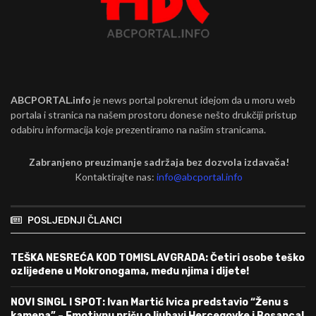
ABCPORTAL.info
je news portal pokrenut idejom da u moru web
portala i stranica na našem prostoru donese nešto drukčiji pristup
odabiru informacija koje prezentiramo na našim stranicama.
Zabranjeno preuzimanje sadržaja bez dozvola izdavača!
Kontaktirajte nas:
info@abcportal.info
POSLJEDNJI ČLANCI
TEŠKA NESREĆA KOD TOMISLAVGRADA: Četiri osobe teško
ozlijeđene u Mokronogama, među njima i dijete!
NOVI SINGL I SPOT: Ivan Martić Ivica predstavio “Ženu s
kamena” – Emotivnu priču o ljubavi Hercegovke i Bosanca!