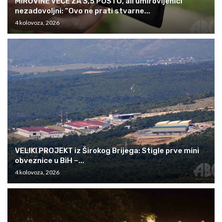
MIROVINE VEĆE ZA 3,5 POSTO, ali umirovljenici
nezadovoljni: “Ovo ne prati stvarne...
4 kolovoza, 2026
VELIKI PROJEKT iz Širokog Brijega: Stigle prve mini
obveznice u BiH –...
4 kolovoza, 2026