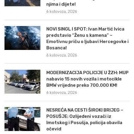
njima i dijete!
6 kolovoza, 2026
NOVI SINGL I SPOT: Ivan Martić Ivica
predstavio “Ženu s kamena” –
Emotivnu priču o ljubavi Hercegovke i
Bosanca!
6 kolovoza, 2026
MODERNIZACIJA POLICIJE U ŽZH: MUP
nabavio 15 novih vozila i motocikle
BMW vrijedne preko 700.000 KM!
6 kolovoza, 2026
NESREĆA NA CESTI ŠIROKI BRIJEG –
POSUŠJE: Ozlijeđeni vozači iz
Imotskog i Posušja, policija obavila
očevid