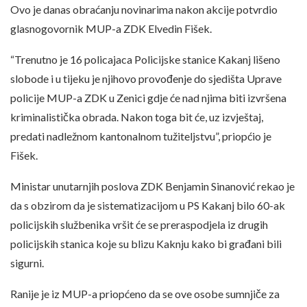
Ovo je danas obraćanju novinarima nakon akcije potvrdio
glasnogovornik MUP-a ZDK Elvedin Fišek.
“Trenutno je 16 policajaca Policijske stanice Kakanj lišeno
slobode i u tijeku je njihovo provođenje do sjedišta Uprave
policije MUP-a ZDK u Zenici gdje će nad njima biti izvršena
kriminalistička obrada. Nakon toga bit će, uz izvještaj,
predati nadležnom kantonalnom tužiteljstvu”, priopćio je
Fišek.
Ministar unutarnjih poslova ZDK Benjamin Sinanović rekao je
da s obzirom da je sistematizacijom u PS Kakanj bilo 60-ak
policijskih službenika vršit će se preraspodjela iz drugih
policijskih stanica koje su blizu Kaknju kako bi građani bili
sigurni.
Ranije je iz MUP-a priopćeno da se ove osobe sumnjiče za