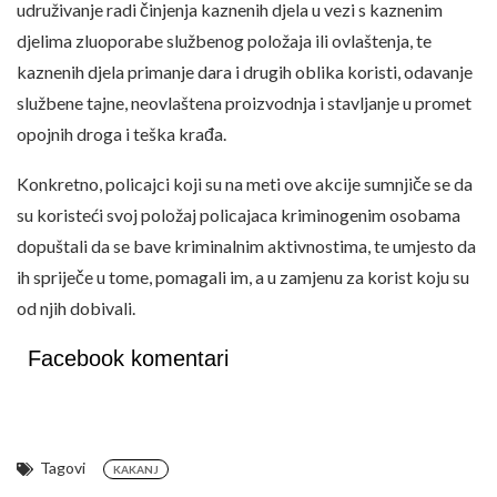
udruživanje radi činjenja kaznenih djela u vezi s kaznenim
djelima zluoporabe službenog položaja ili ovlaštenja, te
kaznenih djela primanje dara i drugih oblika koristi, odavanje
službene tajne, neovlaštena proizvodnja i stavljanje u promet
opojnih droga i teška krađa.
Konkretno, policajci koji su na meti ove akcije sumnjiče se da
su koristeći svoj položaj policajaca kriminogenim osobama
dopuštali da se bave kriminalnim aktivnostima, te umjesto da
ih spriječe u tome, pomagali im, a u zamjenu za korist koju su
od njih dobivali.
Facebook komentari
Tagovi
KAKANJ