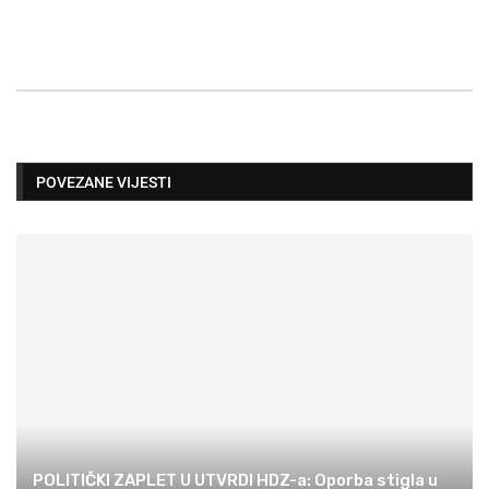
POVEZANE VIJESTI
POLITIČKI ZAPLET U UTVRDI HDZ-a: Oporba stigla u