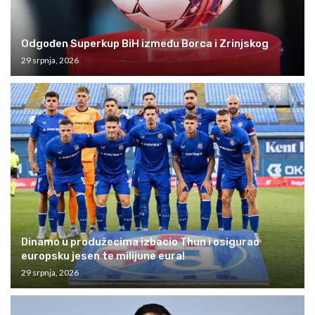
Odgođen Superkup BiH između Borca i Zrinjskog
29 srpnja, 2026
Dinamo u produžecima izbacio Thun i osigurao
europsku jesen te milijune eura!
29 srpnja, 2026