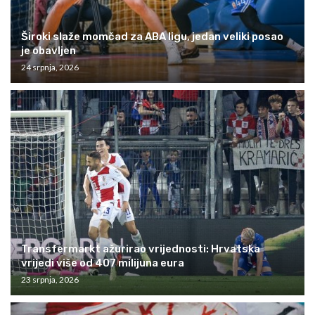
Široki slaže momčad za ABA ligu, jedan veliki posao
je obavljen
24 srpnja, 2026
Transfermarkt ažurirao vrijednosti: Hrvatska
vrijedi više od 407 milijuna eura
23 srpnja, 2026