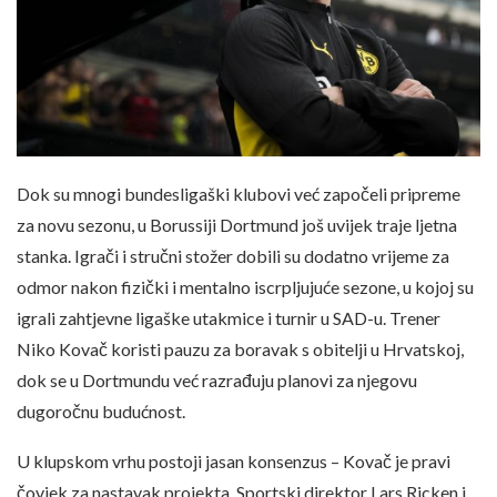
Dok su mnogi bundesligaški klubovi već započeli pripreme
za novu sezonu, u Borussiji Dortmund još uvijek traje ljetna
stanka. Igrači i stručni stožer dobili su dodatno vrijeme za
odmor nakon fizički i mentalno iscrpljujuće sezone, u kojoj su
igrali zahtjevne ligaške utakmice i turnir u SAD-u. Trener
Niko Kovač koristi pauzu za boravak s obitelji u Hrvatskoj,
dok se u Dortmundu već razrađuju planovi za njegovu
dugoročnu budućnost.
U klupskom vrhu postoji jasan konsenzus – Kovač je pravi
čovjek za nastavak projekta. Sportski direktor Lars Ricken i