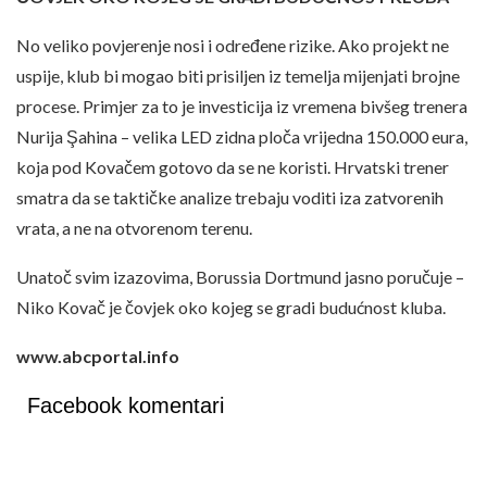
No veliko povjerenje nosi i određene rizike. Ako projekt ne
uspije, klub bi mogao biti prisiljen iz temelja mijenjati brojne
procese. Primjer za to je investicija iz vremena bivšeg trenera
Nurija Şahina – velika LED zidna ploča vrijedna 150.000 eura,
koja pod Kovačem gotovo da se ne koristi. Hrvatski trener
smatra da se taktičke analize trebaju voditi iza zatvorenih
vrata, a ne na otvorenom terenu.
Unatoč svim izazovima, Borussia Dortmund jasno poručuje –
Niko Kovač je čovjek oko kojeg se gradi budućnost kluba.
www.abcportal.info
Facebook komentari