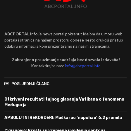
ABCPORTAL.info
je news portal pokrenut idejom da u moru web
portala i stranica na našem prostoru donese nešto drukčiji pristup
odabiru informacija koje prezentiramo na našim stranicama.
Zabranjeno preuzimanje sadržaja bez dozvola izdavača!
Kontaktirajte nas:
info@abcportal.info
POSLJEDNJI ČLANCI
Otkriveni rezultati tajnog glasanja Vatikana o fenomenu
Međugorja
APSOLUTNI REKORDERI: Muškarac ‘napuhao’ 6,2 promila
Cvijanović: Prošla su vremena uvođenja sankcija