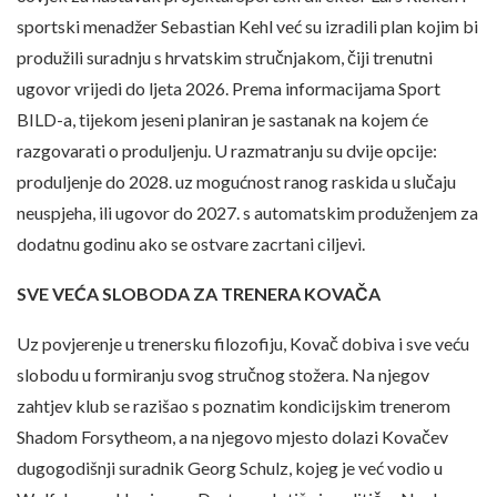
sportski menadžer Sebastian Kehl već su izradili plan kojim bi
produžili suradnju s hrvatskim stručnjakom, čiji trenutni
ugovor vrijedi do ljeta 2026. Prema informacijama Sport
BILD-a, tijekom jeseni planiran je sastanak na kojem će
razgovarati o produljenju. U razmatranju su dvije opcije:
produljenje do 2028. uz mogućnost ranog raskida u slučaju
neuspjeha, ili ugovor do 2027. s automatskim produženjem za
dodatnu godinu ako se ostvare zacrtani ciljevi.
SVE VEĆA SLOBODA ZA TRENERA KOVAČA
Uz povjerenje u trenersku filozofiju, Kovač dobiva i sve veću
slobodu u formiranju svog stručnog stožera. Na njegov
zahtjev klub se razišao s poznatim kondicijskim trenerom
Shadom Forsytheom, a na njegovo mjesto dolazi Kovačev
dugogodišnji suradnik Georg Schulz, kojeg je već vodio u