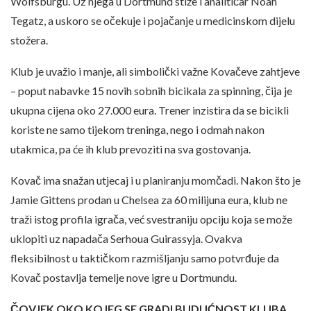
Wolfsburgu. Uz njega u Dortmund stiže i analitičar Noah
Tegatz, a uskoro se očekuje i pojačanje u medicinskom dijelu
stožera.
Klub je uvažio i manje, ali simbolički važne Kovačeve zahtjeve
– poput nabavke 15 novih sobnih bicikala za spinning, čija je
ukupna cijena oko 27.000 eura. Trener inzistira da se bicikli
koriste ne samo tijekom treninga, nego i odmah nakon
utakmica, pa će ih klub prevoziti na sva gostovanja.
Kovač ima snažan utjecaj i u planiranju momčadi. Nakon što je
Jamie Gittens prodan u Chelsea za 60 milijuna eura, klub ne
traži istog profila igrača, već svestraniju opciju koja se može
uklopiti uz napadača Serhoua Guirassyja. Ovakva
fleksibilnost u taktičkom razmišljanju samo potvrđuje da
Kovač postavlja temelje nove igre u Dortmundu.
ČOVJEK OKO KOJEG SE GRADI BUDUĆNOST KLUBA