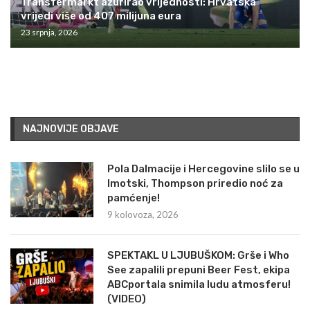
Transfermarkt ažurirao vrijednosti: Hrvatska
vrijedi više od 407 milijuna eura
23 srpnja, 2026
NAJNOVIJE OBJAVE
Pola Dalmacije i Hercegovine slilo se u
Imotski, Thompson priredio noć za
pamćenje!
9 kolovoza, 2026
SPEKTAKL U LJUBUŠKOM: Grše i Who
See zapalili prepuni Beer Fest, ekipa
ABCportala snimila ludu atmosferu!
(VIDEO)