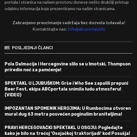
portala i stranica na našem prostoru donese nešto drukčiji pristup
odabiru informacija koje prezentiramo na našim stranicama.
Zabranjeno preuzimanje sadržaja bez dozvola izdavača!
Kontaktirajte nas:
info@abcportal.info
POSLJEDNJI ČLANCI
Pola Dalmacije i Hercegovine slilo se u Imotski, Thompson
priredio noć za pamćenje!
SPEKTAKL U LJUBUŠKOM: Grše i Who See zapalili prepuni
Beer Fest, ekipa ABCportala snimila ludu atmosferu!
(VIDEO)
IMPOZANTAN SPOMENIK HEROJIMA: U Rumbocima otvoren
mural dug 63 metra posvećen poginulim braniteljima!
PRAVI HERCEGOVAČKI SPEKTAKL U OSOJU: Pogledajte
kako je bilo na trećoj ‘Osojačkoj traktorijadi’ kod Posušja!