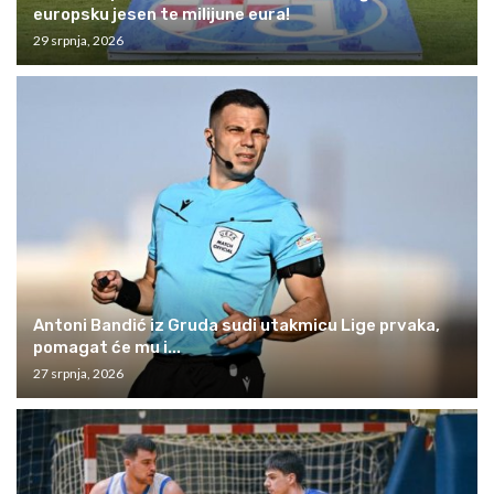
europsku jesen te milijune eura!
29 srpnja, 2026
Antoni Bandić iz Gruda sudi utakmicu Lige prvaka,
pomagat će mu i...
27 srpnja, 2026