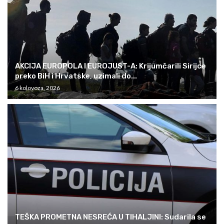
AKCIJA EUROPOLA I EUROJUST-A: Krijumčarili Sirijce
preko BiH i Hrvatske, uzimali do...
6 kolovoza, 2026
TEŠKA PROMETNA NESREĆA U TIHALJINI: Sudarila se