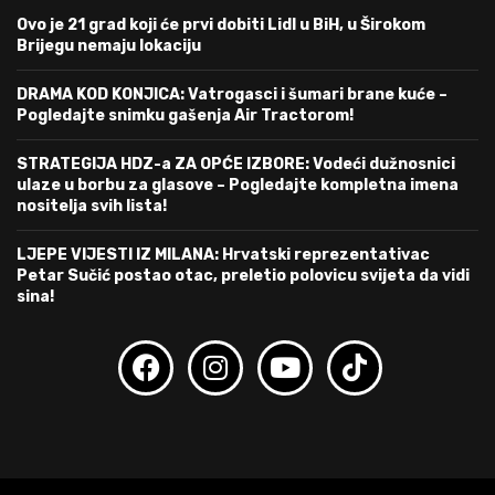
Ovo je 21 grad koji će prvi dobiti Lidl u BiH, u Širokom
Brijegu nemaju lokaciju
DRAMA KOD KONJICA: Vatrogasci i šumari brane kuće –
Pogledajte snimku gašenja Air Tractorom!
STRATEGIJA HDZ-a ZA OPĆE IZBORE: Vodeći dužnosnici
ulaze u borbu za glasove – Pogledajte kompletna imena
nositelja svih lista!
LJEPE VIJESTI IZ MILANA: Hrvatski reprezentativac
Petar Sučić postao otac, preletio polovicu svijeta da vidi
sina!