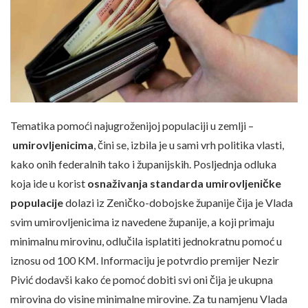
Tematika pomoći najugroženijoj populaciji u zemlji –
umirovljenicima
, čini se, izbila je u sami vrh politika vlasti,
kako onih federalnih tako i županijskih. Posljednja odluka
koja ide u korist
osnaživanja standarda umirovljeničke
populacije
dolazi iz Zeničko-dobojske županije čija je Vlada
svim umirovljenicima iz navedene županije, a koji primaju
minimalnu mirovinu, odlučila isplatiti jednokratnu pomoć u
iznosu od 100 KM. Informaciju je potvrdio premijer Nezir
Pivić dodavši kako će pomoć dobiti svi oni čija je ukupna
mirovina do visine minimalne mirovine. Za tu namjenu Vlada