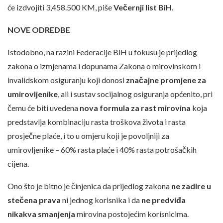
će izdvojiti 3,458.500 KM, piše
Večernji list BiH
.
NOVE ODREDBE
Istodobno, na razini Federacije BiH u fokusu je prijedlog
zakona o izmjenama i dopunama Zakona o mirovinskom i
invalidskom osiguranju koji donosi
značajne promjene za
umirovljenike
, ali i sustav socijalnog osiguranja općenito, pri
čemu će biti uvedena
nova formula za rast mirovina
koja
predstavlja kombinaciju rasta troškova života i rasta
prosječne plaće, i to u omjeru koji je povoljniji za
umirovljenike – 60% rasta plaće i 40% rasta potrošačkih
cijena.
Ono što je bitno je činjenica da prijedlog zakona
ne zadire u
stečena prava
ni jednog korisnika i da
ne predviđa
nikakva smanjenja
mirovina postojećim korisnicima.