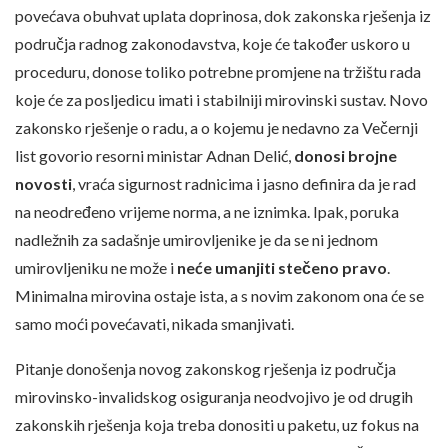
povećava obuhvat uplata doprinosa, dok zakonska rješenja iz
područja radnog zakonodavstva, koje će također uskoro u
proceduru, donose toliko potrebne promjene na tržištu rada
koje će za posljedicu imati i stabilniji mirovinski sustav. Novo
zakonsko rješenje o radu, a o kojemu je nedavno za Večernji
list govorio resorni ministar Adnan Delić,
donosi brojne
novosti
, vraća sigurnost radnicima i jasno definira da je rad
na neodređeno vrijeme norma, a ne iznimka. Ipak, poruka
nadležnih za sadašnje umirovljenike je da se ni jednom
umirovljeniku ne može i
neće umanjiti stečeno pravo
.
Minimalna mirovina ostaje ista, a s novim zakonom ona će se
samo moći povećavati, nikada smanjivati.
Pitanje donošenja novog zakonskog rješenja iz područja
mirovinsko-invalidskog osiguranja neodvojivo je od drugih
zakonskih rješenja koja treba donositi u paketu, uz fokus na