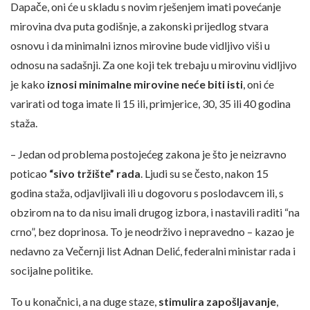
Dapače, oni će u skladu s novim rješenjem imati povećanje
mirovina dva puta godišnje, a zakonski prijedlog stvara
osnovu i da minimalni iznos mirovine bude vidljivo viši u
odnosu na sadašnji. Za one koji tek trebaju u mirovinu vidljivo
je kako
iznosi minimalne mirovine neće biti isti
, oni će
varirati od toga imate li 15 ili, primjerice, 30, 35 ili 40 godina
staža.
– Jedan od problema postojećeg zakona je što je neizravno
poticao
“sivo tržište” rada
. Ljudi su se često, nakon 15
godina staža, odjavljivali ili u dogovoru s poslodavcem ili, s
obzirom na to da nisu imali drugog izbora, i nastavili raditi “na
crno”, bez doprinosa. To je neodrživo i nepravedno – kazao je
nedavno za Večernji list Adnan Delić, federalni ministar rada i
socijalne politike.
To u konačnici, a na duge staze,
stimulira zapošljavanje
,