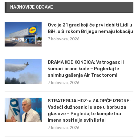
NAJNOVIJE OBJAVE
Ovo je 21 grad koji će prvi dobiti Lidl u
BiH, u Širokom Brijegu nemaju lokaciju
7 kolovoza, 2026
DRAMA KOD KONJICA: Vatrogasci i
šumari brane kuće – Pogledajte
snimku gašenja Air Tractorom!
7 kolovoza, 2026
STRATEGIJA HDZ-a ZA OPĆE IZBORE:
Vodeći dužnosnici ulaze u borbu za
glasove – Pogledajte kompletna
imena nositelja svih lista!
7 kolovoza, 2026