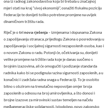
ona iz radnog zakonodavstva koja bi trebala u značajnoj
mjeri stati na kraj “sivoj ekonomiji”, osnažiti fiskalnu poziciju
Federacije te donijeti toliko potrebne promjene na uvijek
dinamičnom tržištu rada.
Riječ je o
tri nova rješenja
– izmjenama i dopunama Zakona
o zapošljavanju stranaca, prijedlogu Zakona o posredovanju u
zapošljavanju i socijalnoj sigurnosti nezaposlenih osoba, kao i
o novom Zakonu o radu. Potonji će, očekivanja su, donijeti
velike promjene na tržište rada koje je danas suočeno s
brojnim izazovima, ali će omogućiti i podizanje standarda
radnika kako bi se podignula razina sigurnosti zaposlenih, a u
konačnici i zadržala radna snaga u Federaciji. To je osobito
bitno s obzirom na trenutačno nepovoljan omjer broja
zaposlenih u odnosu na broj umirovljenika, a što donosi i
brojne izazove za mirovinski sustav temeljen na načelu
međugeneracijske solidarnosti. Istodobno, novo zakonsko