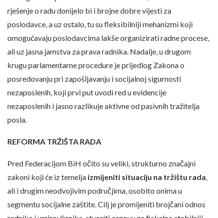
rješenje o radu donijelo bi i brojne dobre vijesti za
poslodavce, a uz ostalo, tu su fleksibilniji mehanizmi koji
omogućavaju poslodavcima lakše organizirati radne procese,
ali uz jasna jamstva za prava radnika. Nadalje, u drugom
krugu parlamentarne procedure je prijedlog Zakona o
posredovanju pri zapošljavanju i socijalnoj sigurnosti
nezaposlenih, koji prvi put uvodi red u evidencije
nezaposlenih i jasno razlikuje aktivne od pasivnih tražitelja
posla.
REFORMA TRŽIŠTA RADA
Pred Federacijom BiH očito su veliki, strukturno značajni
zakoni koji će iz temelja
izmijeniti situaciju na tržištu rada
,
ali i drugim neodvojivim područjima, osobito onima u
segmentu socijalne zaštite. Cilj je promijeniti brojčani odnos
radnika i umirovljenika, stvoriti osnovu za fiskalno stabilniji