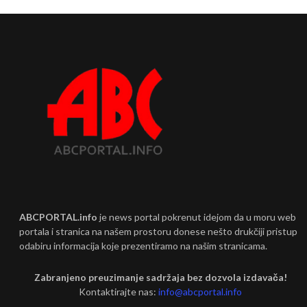
ABCPORTAL.info
je news portal pokrenut idejom da u moru web
portala i stranica na našem prostoru donese nešto drukčiji pristup
odabiru informacija koje prezentiramo na našim stranicama.
Zabranjeno preuzimanje sadržaja bez dozvola izdavača!
Kontaktirajte nas:
info@abcportal.info