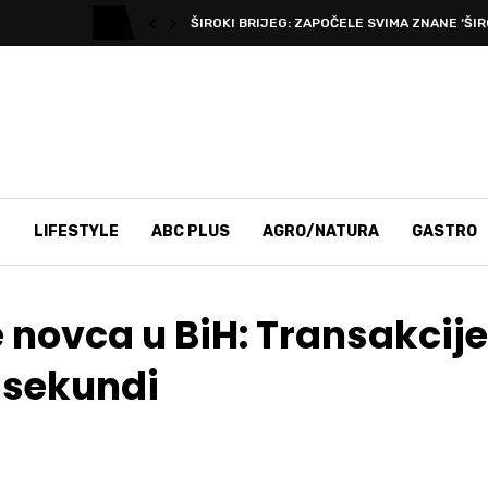
ŠIROKI BRIJEG: ZAPOČELE SVIMA ZNANE ‘ŠIR
T
LIFESTYLE
ABC PLUS
AGRO/NATURA
GASTRO
je novca u BiH: Transakcij
 sekundi