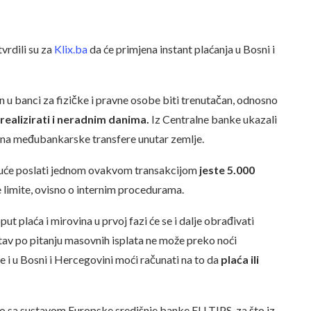
rdili su za
Klix.ba
da će primjena instant plaćanja u Bosni i
n u banci za fizičke i pravne osobe biti trenutačan, odnosno
realizirati i neradnim danima.
Iz Centralne banke ukazali
vo na međubankarske transfere unutar zemlje.
guće poslati jednom ovakvom transakcijom
jeste 5.000
že limite, ovisno o internim procedurama.
t plaća i mirovina u prvoj fazi će se i dalje obrađivati
stav po pitanju masovnih isplata ne može preko noći
 i u Bosni i Hercegovini moći računati na to da
plaća ili
eno sa sustavom Europske središnje banke EU TIPS, za što iz