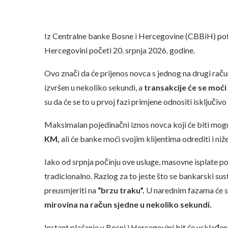
Iz Centralne banke Bosne i Hercegovine (CBBiH) potv
Hercegovini početi 20. srpnja 2026. godine.
Ovo znači da će prijenos novca s jednog na drugi raču
izvršen u nekoliko sekundi, a
transakcije će se moći 
su da će se to u prvoj fazi primjene odnositi isključi
Maksimalan pojedinačni iznos novca koji će biti mo
KM,
ali će banke moći svojim klijentima odrediti i ni
Iako od srpnja počinju ove usluge, masovne isplate popu
tradicionalno. Razlog za to jeste što se bankarski su
preusmjeriti na
“brzu traku”.
U narednim fazama će se
mirovina na račun sjedne u nekoliko sekundi.
Instant plaćanje u Bosni i Hercegovini bit će usklađ