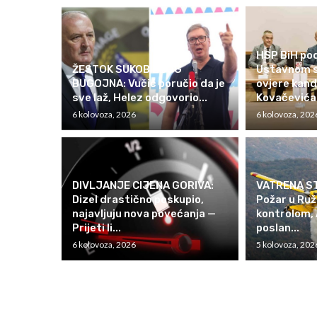
HSP BiH pod
ŽESTOK SUKOB ZBOG
Ustavnom s
BUGOJNA: Vučić poručio da je
ovjere kan
sve laž, Helez odgovorio...
Kovačevića
6 kolovoza, 2026
6 kolovoza, 202
DIVLJANJE CIJENA GORIVA:
VATRENA ST
Dizel drastično poskupio,
Požar u Ru
najavljuju nova povećanja —
kontrolom, 
Prijeti li...
poslan...
6 kolovoza, 2026
5 kolovoza, 202