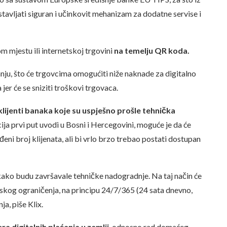
avljati siguran i učinkovit mehanizam za dodatne servise i
om mjestu ili internetskoj trgovini
na temelju QR koda.
anju, što će trgovcima omogućiti niže naknade za digitalno
a jer će se sniziti troškovi trgovaca.
 klijenti banaka koje su uspješno prošle tehnička
ija prvi put uvodi u Bosni i Hercegovini, moguće je da će
eni broj klijenata, ali bi vrlo brzo trebao postati dostupan
 kako budu završavale tehničke nadogradnje. Na taj način će
skog ograničenja, na principu 24/7/365 (24 sata dnevno,
a, piše Klix.
ra digitalnih plaćanja u zemlji
, odnosno rad domaćeg