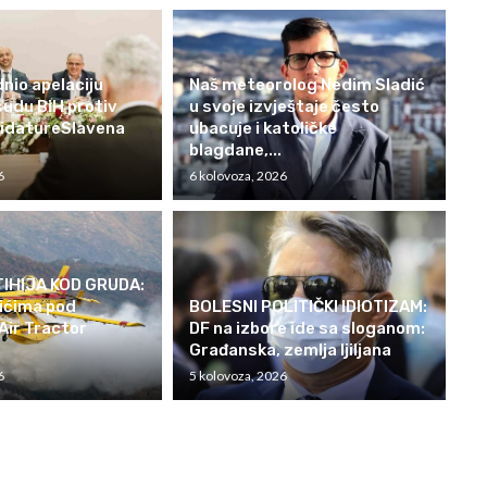
nio apelaciju
Naš meteorolog Nedim Sladić
udu BiH protiv
u svoje izvještaje često
didatureSlavena
ubacuje i katoličke
blagdane,...
6
6 kolovoza, 2026
IHIJA KOD GRUDA:
žićima pod
BOLESNI POLITIČKI IDIOTIZAM:
Air Tractor
DF na izbore ide sa sloganom:
Građanska, zemlja ljiljana
6
5 kolovoza, 2026