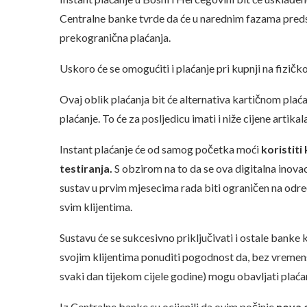
Centralne banke tvrde da će u narednim fazama predst
prekogranična plaćanja.
Uskoro će se omogućiti i plaćanje pri kupnji na fizičk
Ovaj oblik plaćanja bit će alternativa kartičnom plać
plaćanje. To će za posljedicu imati i niže cijene artikal
Instant plaćanje će od samog početka moći
koristiti
testiranja.
S obzirom na to da se ova digitalna inovac
sustav u prvim mjesecima rada biti ograničen na određ
svim klijentima.
Sustavu će se sukcesivno priključivati i ostale banke
svojim klijentima ponuditi pogodnost da, bez vremen
svaki dan tijekom cijele godine) mogu obavljati plaćanj
Iz Centralne banke su ocijenili da ovim počinje
nova e