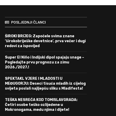
POSLJEDNJI ČLANCI
ŠIROKI BRIJEG: Započele svima znane
‘širokobriješke devetnice’, prva večer i dugi
redovi za ispovijed
Super El Niño i Indijski dipol spajaju snage –
Pogledajte prvu prognozu za zimu
2026./2027.!
SPEKTAKL VJERE I MLADOSTI U
MEĐUGORJU: Deseci tisuća mladih iz cijelog
svijeta poslali najljepšu sliku s Mladifesta!
TEŠKA NESREĆA KOD TOMISLAVGRADA:
Četiri osobe teško ozlijeđene u
Mokronogama, među njima i dijete!