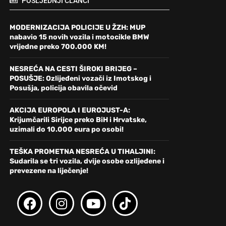
POSLJEDNJI ČLANCI
MODERNIZACIJA POLICIJE U ŽZH: MUP
nabavio 15 novih vozila i motocikle BMW
vrijedne preko 700.000 KM!
NESREĆA NA CESTI ŠIROKI BRIJEG –
POSUŠJE: Ozlijeđeni vozači iz Imotskog i
Posušja, policija obavila očevid
AKCIJA EUROPOLA I EUROJUST-A:
Krijumčarili Sirijce preko BiH i Hrvatske,
uzimali do 10.000 eura po osobi!
TEŠKA PROMETNA NESREĆA U TIHALJINI:
Sudarila se tri vozila, dvije osobe ozlijeđene i
prevezene na liječenje!