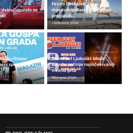
Hrvati i Bošnjaci tamo
 ‘dvicu’ uguralo se
masovno odlaze, a iseljenici
di!
proglasili...
6
1 kolovoza, 2026
Veliku Gospu
Beer Fest Ljubuški: Iduće
beni spektakl u
subote počinje najiščekivaniji
g
vikend ljeta
30 srpnja, 2026