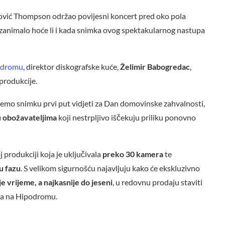
ović Thompson održao povijesni koncert pred oko pola
zanimalo hoće li i kada snimka ovog spektakularnog nastupa
odromu
, direktor diskografske kuće,
Želimir Babogredac
,
tprodukcije.
 ćemo snimku prvi put vidjeti za Dan domovinske zahvalnosti,
u obožavateljima
koji nestrpljivo iščekuju priliku ponovno
oj produkciji koja je uključivala
preko 30 kamera
te
u fazu
. S velikom sigurnošću najavljuju kako će ekskluzivno
je vrijeme, a najkasnije do jeseni
, u redovnu prodaju staviti
rta na Hipodromu.