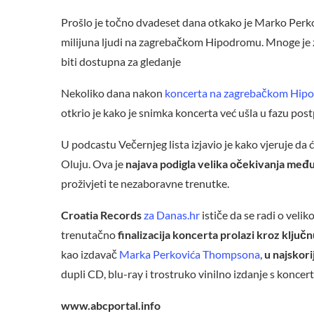
Prošlo je točno dvadeset dana otkako je Marko Perk
milijuna ljudi na zagrebačkom Hipodromu. Mnoge je 
biti dostupna za gledanje
Nekoliko dana nakon
koncerta na zagrebačkom Hip
otkrio je kako je snimka koncerta već ušla u fazu pos
U podcastu Večernjeg lista izjavio je kako vjeruje da
Oluju. Ova je
najava podigla velika očekivanja međ
proživjeti te nezaboravne trenutke.
Croatia Records
za Danas.hr
ističe da se radi o velik
trenutačno
finalizacija koncerta prolazi kroz ključn
kao izdavač
Marka Perkovića Thompsona
,
u najskori
dupli CD, blu-ray i trostruko vinilno izdanje s konce
www.abcportal.info