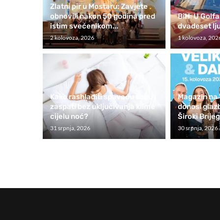
Zlatni pir u Mostaru: Zavjete
obnovili nakon 50 godina pred
BiH: U Golfa
istim svećenikom...
dvadeset lju
2 kolovoza, 2026
1 kolovoza, 202
Kako rashladiti spavaću sobu i
Magazin na 
zaspati bez uključivanja klime
donosi glaz
cijelu noć?
Široki Brije
31 srpnja, 2026
30 srpnja, 2026