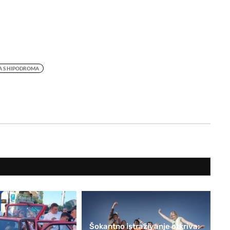
A S HIPODROMA
Šokantno istraživanje otkriva: