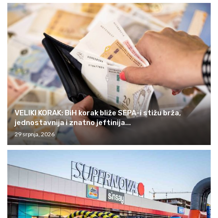
VELIKI KORAK: BiH korak bliže SEPA-i stižu brža,
jednostavnija i znatno jeftinija...
29 srpnja, 2026