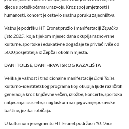
djece s poteškoćama u razvoju. Kroz spoj umjetnosti i
humanosti, koncert je ostavio snažnu poruku zajedništva.
Važnu je podršku HT Eronet pružio i manifestaciji
Žepačko
ljeto 2025
., koja tijekom mjesec dana okuplja raznovrsne
kulturne, sportske i edukativne događaje te privlači više od
5000 posjetitelja iz Žepča i okolnih mjesta.
DANI TOLISE, DANI HRVATSKOG KAZALIŠTA
Velika je važnost i tradicionalne manifestacije
Dani Tolise
,
kulturno-identitetskog programa koji okuplja ljude različitih
generacija kroz književne večeri, izložbe, koncerte, sportska
natjecanja i susrete, s naglaskom na njegovanje posavske
baštine, jezika i običaja.
U kulturnom je segmentu HT Eronet podržao i
10. Dane