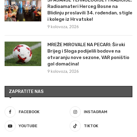
Radioamateri Herceg Bosne na
Blidinju proslavili 34. rođendan, stigle
i kolege iz Hrvatske!
9 kolovoza, 2026
MREŽE MIROVALE NA PECARI: Široki
Brijeg i Sloga podijelili bodove na
otvaranju nove sezone, VAR poništio
gol domaćina!
9 kolovoza, 2026
ZAPRATITE NAS
FACEBOOK
INSTAGRAM
YOUTUBE
TIKTOK