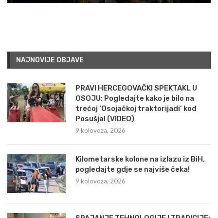
NAJNOVIJE OBJAVE
PRAVI HERCEGOVAČKI SPEKTAKL U
OSOJU: Pogledajte kako je bilo na
trećoj ‘Osojačkoj traktorijadi’ kod
Posušja! (VIDEO)
9 kolovoza, 2026
Kilometarske kolone na izlazu iz BiH,
pogledajte gdje se najviše čeka!
9 kolovoza, 2026
SPAJANJE TEHNOLOGIJE I TRADICIJE: