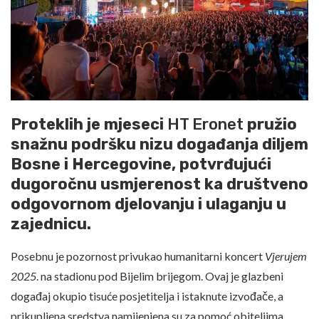
Proteklih je mjeseci
HT Eronet
pružio
snažnu podršku nizu događanja diljem
Bosne i Hercegovine, potvrđujući
dugoročnu usmjerenost ka društveno
odgovornom djelovanju i ulaganju u
zajednicu.
Posebnu je pozornost privukao humanitarni koncert
Vjerujem
2025
. na stadionu pod Bijelim brijegom. Ovaj je glazbeni
događaj okupio tisuće posjetitelja i istaknute izvođače, a
prikupljena sredstva namijenjena su za pomoć obiteljima