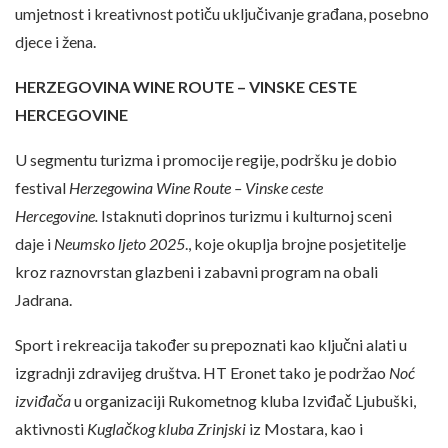
umjetnost i kreativnost potiču uključivanje građana, posebno
djece i žena.
HERZEGOVINA WINE ROUTE – VINSKE CESTE
HERCEGOVINE
U segmentu turizma i promocije regije, podršku je dobio
festival
Herzegowina Wine Route – Vinske ceste
Hercegovine.
Istaknuti doprinos turizmu i kulturnoj sceni
daje i
Neumsko ljeto 2025
., koje okuplja brojne posjetitelje
kroz raznovrstan glazbeni i zabavni program na obali
Jadrana.
Sport i rekreacija također su prepoznati kao ključni alati u
izgradnji zdravijeg društva. HT Eronet tako je podržao
Noć
izviđača
u organizaciji Rukometnog kluba Izviđač Ljubuški,
aktivnosti
Kuglačkog kluba Zrinjski
iz Mostara, kao i