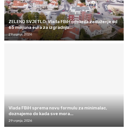
ZELENO SVJETLO: Vlada FBiH odobrila zaduženje od
65 milijuna eura za izgradnju...
29 srpnja, 2026
Vlada FBiH sprema novu formulu za minimalac,
doznajemo do kada sve mora...
29 srpnja, 2026