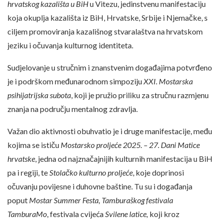
hrvatskog kazališta u BiH
u Vitezu, jedinstvenu manifestaciju
koja okuplja kazališta iz BiH, Hrvatske, Srbije i Njemačke, s
ciljem promoviranja kazališnog stvaralaštva na hrvatskom
jeziku i očuvanja kulturnog identiteta.
Sudjelovanje u stručnim i znanstvenim događajima potvrđeno
je i podrškom međunarodnom simpoziju
XXI. Mostarska
psihijatrijska subota
, koji je pružio priliku za stručnu razmjenu
znanja na području mentalnog zdravlja.
Važan dio aktivnosti obuhvatio je i druge manifestacije, među
kojima se ističu
Mostarsko proljeće 2025. – 27. Dani Matice
hrvatske
, jedna od najznačajnijih kulturnih manifestacija u BiH
pa i regiji, te
Stolačko kulturno proljeće
, koje doprinosi
očuvanju povijesne i duhovne baštine. Tu su i događanja
poput
Mostar Summer Festa, Tamburaškog
festivala
TamburaMo
, festivala cvijeća
Svilene latice,
koji kroz