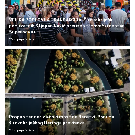
VELIKA POSLOVNA TRANSAKCIJA: Širokobriješki
poduzetnik Stjepan Nakić preuzeo trgovački centar
Supernova u...
29 srpnja, 2026
Propao tender za novi most na Neretvi: Ponuda
širokobriješkog Heringa previsoka
27 srpnja, 2026