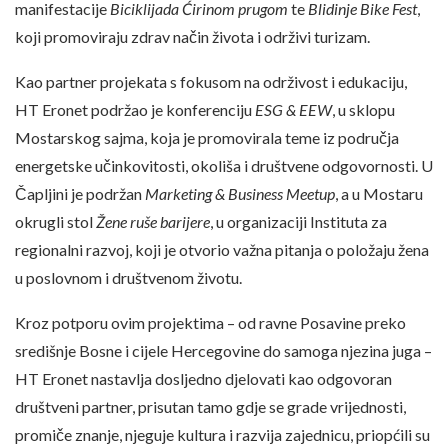
manifestacije
Biciklijada Ćirinom prugom
te
Blidinje Bike Fest
,
koji promoviraju zdrav način života i održivi turizam.
Kao partner projekata s fokusom na održivost i edukaciju,
HT Eronet podržao je konferenciju
ESG & EEW
, u sklopu
Mostarskog sajma, koja je promovirala teme iz područja
energetske učinkovitosti, okoliša i društvene odgovornosti. U
Čapljini je podržan
Marketing & Business Meetup
, a u Mostaru
okrugli stol
Žene ruše barijere
, u organizaciji Instituta za
regionalni razvoj, koji je otvorio važna pitanja o položaju žena
u poslovnom i društvenom životu.
Kroz potporu ovim projektima – od ravne Posavine preko
središnje Bosne i cijele Hercegovine do samoga njezina juga –
HT Eronet nastavlja dosljedno djelovati kao odgovoran
društveni partner, prisutan tamo gdje se grade vrijednosti,
promiče znanje, njeguje kultura i razvija zajednicu, priopćili su