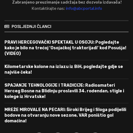
Zabranjeno preuzimanje sadržaja bez dozvola izdavača!
Kontaktirajte nas:
info@abcportal.info
POSLJEDNJI ČLANCI
PRAVI HERCEGOVAČKI SPEKTAKL U OSOJU: Pogledajte
kako je bilo na trećoj ‘Osojačkoj traktorijadi’ kod Posušja!
(VIDEO)
Kilometarske kolone na izlazu iz BiH, pogledajte gdje se
najviše čeka!
SPAJANJE TEHNOLOGIJE I TRADICIJE: Radioamateri
Herceg Bosne na Blidinju proslavili 34. rođendan, stigle i
kolege iz Hrvatske!
MREŽE MIROVALE NA PECARI: Široki Brijeg i Sloga podijelili
bodove na otvaranju nove sezone, VAR poništio gol
domaćina!