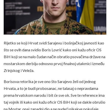
Rijetko se koji Hrvat svidi Sarajevu i bošnjačkoj javnosti kao
što se ovih dana svidio Boris Lovrić kako oni kažu oficir OS
BiH koji se na malo čudan način obratio psovačima države na
mostarskom derbiju odnosno prvoj finalnoj utakmici između
Zrinjskog i Veleža.
Borisova retorika je sve ono što Sarajevo želi od jednog
Hrvata, a to je budi probosanac, ne talasaj o nepravdama
prema hrvatskom narodu i bit će sve ok. Sve te reference ima
taj vojnik ili kako oni kažu oficir OS BiH koji se dakle obrušio
na Mostar, onaj zapadni dio a ne nudeći nikakve pokušaje