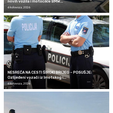
novih vozila i motocikle BMW...
6 kolovoza, 2026
NESREĆA NA CESTI ŠIROKI BRIJEG – POSUŠJE:
Ozlijeđeni vozači iz Imotskog i...
6 kolovoza, 2026