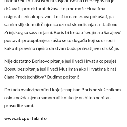
fudbal rekli bi naši istočni susjedi. Bosna i Hercegovina je
država ili protektorat država koja ne može Hrvatima
osigurati jednakopravnost ni ti to namjerava pokušati, pa
samim slijedom tih činjenica uzroci skandiranja na stadionu
Zrinjskog su sasvim jasni. Boris bi trebao ‘svojima u Sarajevu’
postaviti protupitanje a zašto se to događa koji su uzroci i
kako ih pravilno riješiti da stvari budu prihvatljive i drukčije.
Nije dostatno Borisovo pitanje jesi li veći Hrvat ako psuješ
Bosnu bez pitanja jesi li veći Musliman ako Hrvatima biraš
člana Predsjedništva? Budimo pošteni!
Do tada ovakvi pamfleti koje je napisao Boris ne služe nikom
osim možda njemu samom ali koliko je on bitno nebitan
prosudite sami.
www.abcportal.info