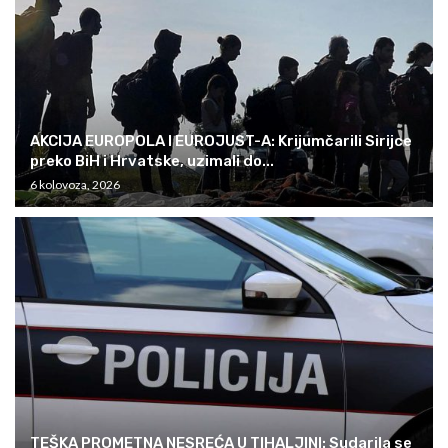
AKCIJA EUROPOLA I EUROJUST-A: Krijumčarili Sirijce
preko BiH i Hrvatske, uzimali do...
6 kolovoza, 2026
TEŠKA PROMETNA NESREĆA U TIHALJINI: Sudarila se