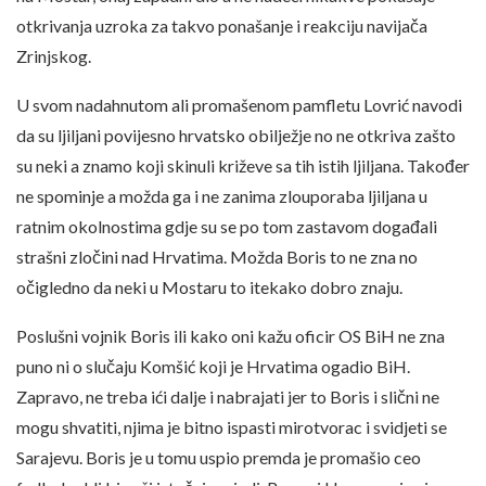
otkrivanja uzroka za takvo ponašanje i reakciju navijača
Zrinjskog.
U svom nadahnutom ali promašenom pamfletu Lovrić navodi
da su ljiljani povijesno hrvatsko obilježje no ne otkriva zašto
su neki a znamo koji skinuli križeve sa tih istih ljiljana. Također
ne spominje a možda ga i ne zanima zlouporaba ljiljana u
ratnim okolnostima gdje su se po tom zastavom događali
strašni zločini nad Hrvatima. Možda Boris to ne zna no
očigledno da neki u Mostaru to itekako dobro znaju.
Poslušni vojnik Boris ili kako oni kažu oficir OS BiH ne zna
puno ni o slučaju Komšić koji je Hrvatima ogadio BiH.
Zapravo, ne treba ići dalje i nabrajati jer to Boris i slični ne
mogu shvatiti, njima je bitno ispasti mirotvorac i svidjeti se
Sarajevu. Boris je u tomu uspio premda je promašio ceo