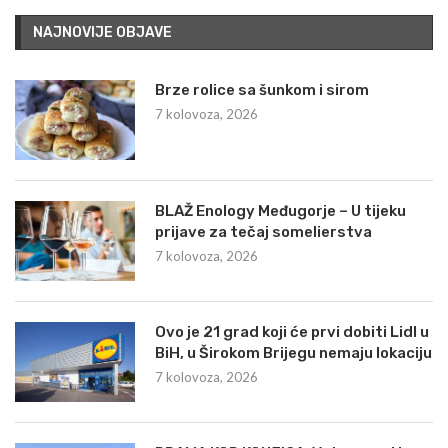
NAJNOVIJE OBJAVE
Brze rolice sa šunkom i sirom
7 kolovoza, 2026
BLAŽ Enology Međugorje – U tijeku
prijave za tečaj somelierstva
7 kolovoza, 2026
Ovo je 21 grad koji će prvi dobiti Lidl u
BiH, u Širokom Brijegu nemaju lokaciju
7 kolovoza, 2026