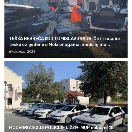
TEŠKA NESREĆA KOD TOMISLAVGRADA: Četiri osobe
teško ozlijeđene u Mokronogama, među njima...
6 kolovoza, 2026
MODERNIZACIJA POLICIJE U ŽZH: MUP nabavio 15