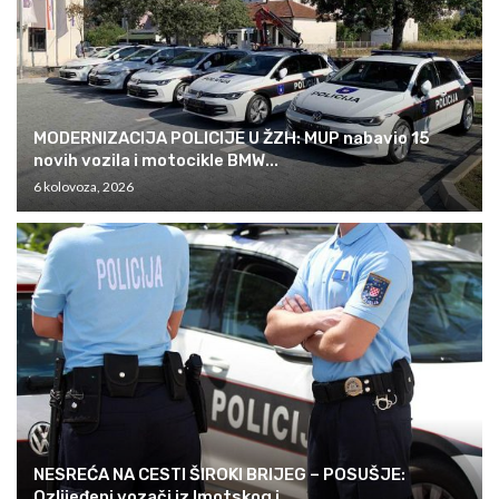
MODERNIZACIJA POLICIJE U ŽZH: MUP nabavio 15
novih vozila i motocikle BMW...
6 kolovoza, 2026
NESREĆA NA CESTI ŠIROKI BRIJEG – POSUŠJE:
Ozlijeđeni vozači iz Imotskog i...