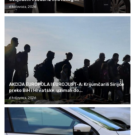
6 kolovoza, 2026
AKCIJA EUROPOLA I EUROJUST-A: Krijumčarili Sirijce
preko BiH i Hrvatske, uzimali do...
6 kolovoza, 2026