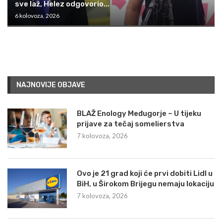
sve laž, Helez odgovorio...
6 kolovoza, 2026
NAJNOVIJE OBJAVE
BLAŽ Enology Međugorje – U tijeku
prijave za tečaj somelierstva
7 kolovoza, 2026
Ovo je 21 grad koji će prvi dobiti Lidl u
BiH, u Širokom Brijegu nemaju lokaciju
7 kolovoza, 2026