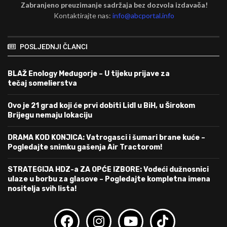
Zabranjeno preuzimanje sadržaja bez dozvola izdavača!
Kontaktirajte nas:
info@abcportal.info
POSLJEDNJI ČLANCI
BLAŽ Enology Međugorje – U tijeku prijave za
tečaj somelierstva
Ovo je 21 grad koji će prvi dobiti Lidl u BiH, u Širokom
Brijegu nemaju lokaciju
DRAMA KOD KONJICA: Vatrogasci i šumari brane kuće –
Pogledajte snimku gašenja Air Tractorom!
STRATEGIJA HDZ-a ZA OPĆE IZBORE: Vodeći dužnosnici
ulaze u borbu za glasove – Pogledajte kompletna imena
nositelja svih lista!