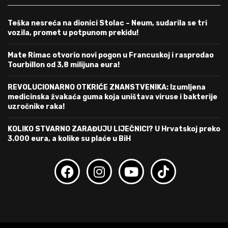
Teška nesreća na dionici Stolac – Neum, sudarila se tri
vozila, promet u potpunom prekidu!
Mate Rimac otvorio novi pogon u Francuskoj i rasprodao
Tourbillon od 3,8 milijuna eura!
REVOLUCIONARNO OTKRIĆE ZNANSTVENIKA: Izumljena
medicinska žvakaća guma koja uništava viruse i bakterije
uzročnike raka!
KOLIKO STVARNO ZARAĐUJU LIJEČNICI? U Hrvatskoj preko
3.000 eura, a kolike su plaće u BiH