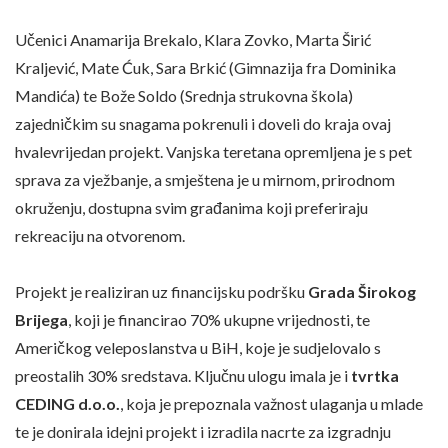
Učenici Anamarija Brekalo, Klara Zovko, Marta Širić
Kraljević, Mate Ćuk, Sara Brkić (Gimnazija fra Dominika
Mandića) te Bože Soldo (Srednja strukovna škola)
zajedničkim su snagama pokrenuli i doveli do kraja ovaj
hvalevrijedan projekt. Vanjska teretana opremljena je s pet
sprava za vježbanje, a smještena je u mirnom, prirodnom
okruženju, dostupna svim građanima koji preferiraju
rekreaciju na otvorenom.
Projekt je realiziran uz financijsku podršku
Grada Širokog
Brijega
, koji je financirao 70% ukupne vrijednosti, te
Američkog veleposlanstva u BiH, koje je sudjelovalo s
preostalih 30% sredstava. Ključnu ulogu imala je i
tvrtka
CEDING d.o.o.
, koja je prepoznala važnost ulaganja u mlade
te je donirala idejni projekt i izradila nacrte za izgradnju