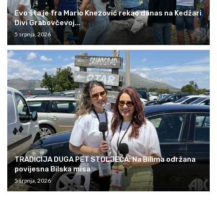
Evo šta je fra Mario Knezović rekao danas na Kedžari
Divi Grabovčevoj...
5 srpnja, 2026
TRADICIJA DUGA PET STOLJEĆA: Na Bilima održana
povijesna Bilska misa
5 srpnja, 2026