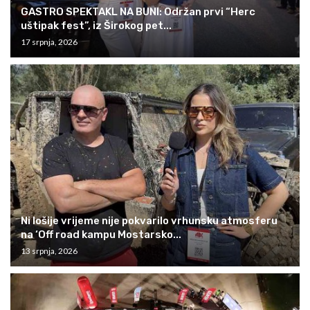
GASTRO SPEKTAKL NA BUNI: Održan prvi “Herc
uštipak fest”, iz Širokog pet...
17 srpnja, 2026
Ni lošije vrijeme nije pokvarilo vrhunsku atmosferu
na ‘Off road kampu Mostarsko...
13 srpnja, 2026