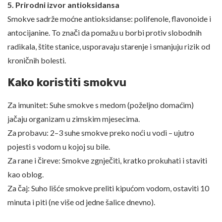
5. Prirodni izvor antioksidansa
Smokve sadrže moćne antioksidanse: polifenole, flavonoide i
antocijanine. To znači da pomažu u borbi protiv slobodnih
radikala, štite stanice, usporavaju starenje i smanjuju rizik od
kroničnih bolesti.
Kako koristiti smokvu
Za imunitet: Suhe smokve s medom (poželjno domaćim)
jačaju organizam u zimskim mjesecima.
Za probavu: 2–3 suhe smokve preko noći u vodi – ujutro
pojesti s vodom u kojoj su bile.
Za rane i čireve: Smokve zgnječiti, kratko prokuhati i staviti
kao oblog.
Za čaj: Suho lišće smokve preliti kipućom vodom, ostaviti 10
minuta i piti (ne više od jedne šalice dnevno).