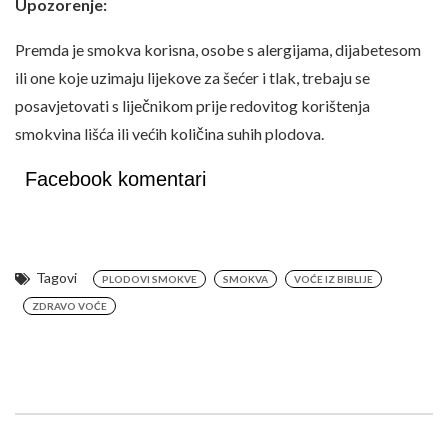
Upozorenje:
Premda je smokva korisna, osobe s alergijama, dijabetesom
ili one koje uzimaju lijekove za šećer i tlak, trebaju se
posavjetovati s liječnikom prije redovitog korištenja
smokvina lišća ili većih količina suhih plodova.
Facebook komentari
Tagovi
PLODOVI SMOKVE
SMOKVA
VOĆE IZ BIBLIJE
ZDRAVO VOĆE