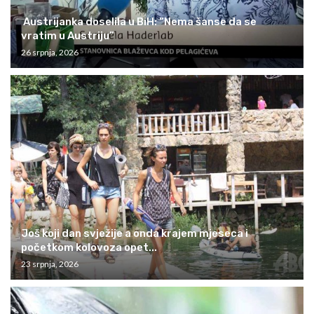
Austrijanka doselila u BiH: “Nema šanse da se
vratim u Austriju”
26 srpnja, 2026
Još koji dan svježije a onda krajem mjeseca i
početkom kolovoza opet...
23 srpnja, 2026