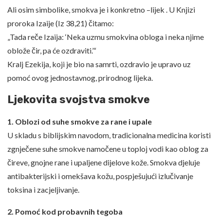
Ali osim simbolike, smokva je i konkretno –lijek
. U Knjizi
proroka Izaije (Iz 38,21) čitamo:
„Tada reče Izaija: ‘Neka uzmu smokvina obloga i neka njime
oblože čir, pa će ozdraviti.’“
Kralj Ezekija, koji je bio na samrti, ozdravio je upravo uz
pomoć ovog jednostavnog, prirodnog lijeka.
Ljekovita svojstva smokve
1. Oblozi od suhe smokve za rane i upale
U skladu s biblijskim navodom, tradicionalna medicina koristi
zgnječene suhe smokve namočene u toploj vodi kao oblog za
čireve, gnojne rane i upaljene dijelove kože. Smokva djeluje
antibakterijski i omekšava kožu, pospješujući izlučivanje
toksina i zacjeljivanje.
2. Pomoć kod probavnih tegoba