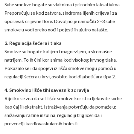
Suhe smokve bogate su vlaknima i prirodnim laksativima.
Preporučuju se kod zatvora, sindroma lijenih crijeva i za
oporavak crijevne flore. Dovoljno je namočiti 2–3 suhe
smokve u vodi preko noći i pojesti ih ujutro natašte.
3. Regulacija šećera i tlaka
Smokve su bogate kalijem i magnezijem, a siromašne
natrijem. To ih čini korisnima kod visokog krvnog tlaka.
Pokazalo se i da spojevi iz lišća smokve mogu pomoći u
regulaciji šećera u krvi, osobito kod dijabetičara tipa 2.
4. Smokvino lišće tihi saveznik zdravlja
Rijetko se zna da se i lišće smokve koristi u ljekovite svrhe –
kao čaj ili ekstrakt. Istraživanja potvrđuju da pomaže u:
snižavanju razine inzulina, regulaciji triglicerida i
prevenciji kardiovaskularnih bolesti.