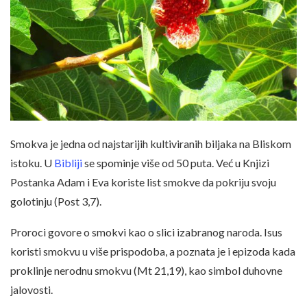
Smokva je jedna od najstarijih kultiviranih biljaka na Bliskom
istoku. U
Bibliji
se spominje više od 50 puta. Već u Knjizi
Postanka Adam i Eva koriste list smokve da pokriju svoju
golotinju (Post 3,7).
Proroci govore o smokvi kao o slici izabranog naroda. Isus
koristi smokvu u više prispodoba, a poznata je i epizoda kada
proklinje nerodnu smokvu (Mt 21,19), kao simbol duhovne
jalovosti.