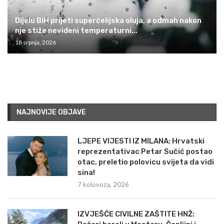
Dijelu BiH prijeti superćelijska oluja, a odmah nakon
nje stiže neviđeni temperaturni...
18 srpnja, 2026
NAJNOVIJE OBJAVE
LJEPE VIJESTI IZ MILANA: Hrvatski
reprezentativac Petar Sučić postao
otac, preletio polovicu svijeta da vidi
sina!
7 kolovoza, 2026
IZVJEŠĆE CIVILNE ZAŠTITE HNŽ: