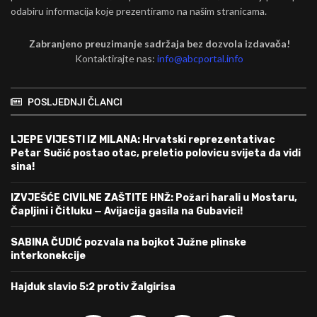
odabiru informacija koje prezentiramo na našim stranicama.
Zabranjeno preuzimanje sadržaja bez dozvola izdavača!
Kontaktirajte nas:
info@abcportal.info
POSLJEDNJI ČLANCI
LJEPE VIJESTI IZ MILANA: Hrvatski reprezentativac
Petar Sučić postao otac, preletio polovicu svijeta da vidi
sina!
IZVJEŠĆE CIVILNE ZAŠTITE HNŽ: Požari harali u Mostaru,
Čapljini i Čitluku — Avijacija gasila na Gubavici!
SABINA ČUDIĆ pozvala na bojkot Južne plinske
interkonekcije
Hajduk slavio 5:2 protiv Žalgirisa