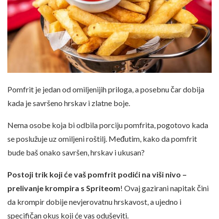
Pomfrit je jedan od omiljenijih priloga, a posebnu čar dobija
kada je savršeno hrskav i zlatne boje.
Nema osobe koja bi odbila porciju pomfrita, pogotovo kada
se poslužuje uz omiljeni roštilj. Međutim, kako da pomfrit
bude baš onako savršen, hrskav i ukusan?
Postoji trik koji će vaš pomfrit podići na viši nivo –
prelivanje krompira s Spriteom
! Ovaj gazirani napitak čini
da krompir dobije nevjerovatnu hrskavost, a ujedno i
specifičan okus koji će vas oduševiti.