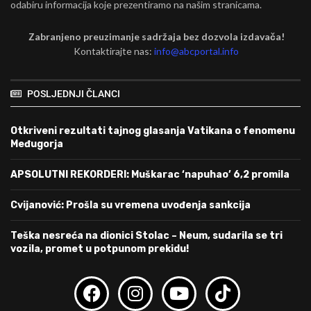
odabiru informacija koje prezentiramo na našim stranicama.
Zabranjeno preuzimanje sadržaja bez dozvola izdavača!
Kontaktirajte nas:
info@abcportal.info
POSLJEDNJI ČLANCI
Otkriveni rezultati tajnog glasanja Vatikana o fenomenu
Međugorja
APSOLUTNI REKORDERI: Muškarac ‘napuhao’ 6,2 promila
Cvijanović: Prošla su vremena uvođenja sankcija
Teška nesreća na dionici Stolac – Neum, sudarila se tri
vozila, promet u potpunom prekidu!