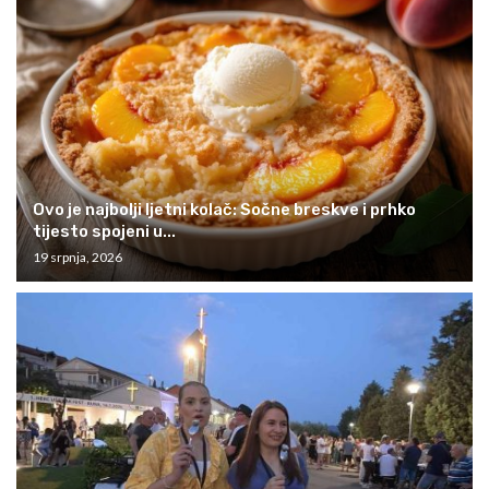
Ovo je najbolji ljetni kolač: Sočne breskve i prhko
tijesto spojeni u...
19 srpnja, 2026