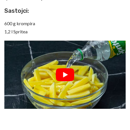
Sastojci:
600 g krompira
1,2 l Spritea