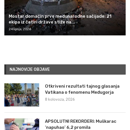
Mostar domaćin prve međunarodne sačijade: 21
ekipa iz četiri države stiže na...
24 lipnja, 2026
NAJNOVIJE OBJAVE
Otkriveni rezultati tajnog glasanja
Vatikana o fenomenu Međugorja
8 kolovoza, 2026
APSOLUTNI REKORDERI: Muškarac
‘napuhao’ 6,2 promila