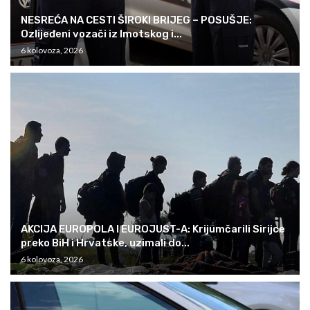
NESREĆA NA CESTI ŠIROKI BRIJEG – POSUŠJE:
Ozlijeđeni vozači iz Imotskog i...
6 kolovoza, 2026
AKCIJA EUROPOLA I EUROJUST-A: Krijumčarili Sirijce
preko BiH i Hrvatske, uzimali do...
6 kolovoza, 2026