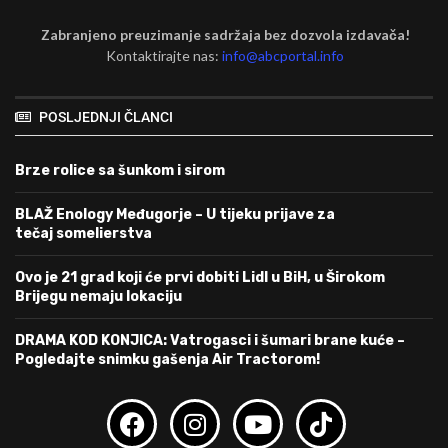
Zabranjeno preuzimanje sadržaja bez dozvola izdavača!
Kontaktirajte nas:
info@abcportal.info
POSLJEDNJI ČLANCI
Brze rolice sa šunkom i sirom
BLAŽ Enology Međugorje – U tijeku prijave za
tečaj somelierstva
Ovo je 21 grad koji će prvi dobiti Lidl u BiH, u Širokom
Brijegu nemaju lokaciju
DRAMA KOD KONJICA: Vatrogasci i šumari brane kuće –
Pogledajte snimku gašenja Air Tractorom!