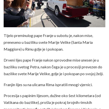
Tijelo preminulog pape Franje u subotu je, nakon mise,
preneseno u baziliku svete Marije Velike (Santa Maria
Maggiore) u Rimu gdje je i pokopan.
Drveni lijes pape Franje nakon sprovodne mise unesen je u
baziliku svetog Petra, nakon čega je u procesiji prevezen do
bazilike svete Marije Velike, gdje je i pokopan po svojoj želji.
Franjin lijes su na ulicama Rima ispratili mnogi vjernici.
Procesija s papinim lijesom, dužine oko šest kilometara (od
Vatikana do bazilike), prošla je pokraj brojnih rimskih