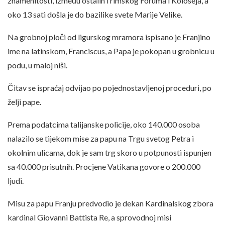
znamenitosti, između ostalih i rimskog Foruma i Koloseja, a
oko 13 sati došla je do bazilike svete Marije Velike.
Na grobnoj ploči od ligurskog mramora ispisano je Franjino
ime na latinskom, Franciscus, a Papa je pokopan u grobnicu u
podu, u maloj niši.
Čitav se ispraćaj odvijao po pojednostavljenoj proceduri, po
želji pape.
Prema podatcima talijanske policije, oko 140.000 osoba
nalazilo se tijekom mise za papu na Trgu svetog Petra i
okolnim ulicama, dok je sam trg skoro u potpunosti ispunjen
sa 40.000 prisutnih. Procjene Vatikana govore o 200.000
ljudi.
Misu za papu Franju predvodio je dekan Kardinalskog zbora
kardinal Giovanni Battista Re, a sprovodnoj misi