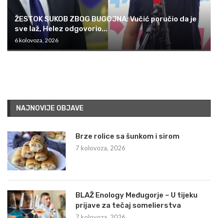
ŽESTOK SUKOB ZBOG BUGOJNA: Vučić poručio da je
sve laž, Helez odgovorio...
6 kolovoza, 2026
NAJNOVIJE OBJAVE
Brze rolice sa šunkom i sirom
7 kolovoza, 2026
BLAŽ Enology Međugorje – U tijeku
prijave za tečaj somelierstva
7 kolovoza, 2026