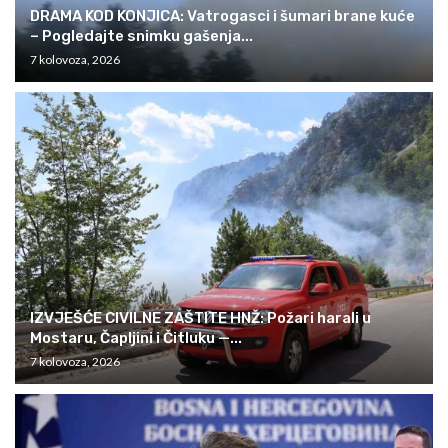
DRAMA KOD KONJICA: Vatrogasci i šumari brane kuće
– Pogledajte snimku gašenja...
7 kolovoza, 2026
IZVJEŠĆE CIVILNE ZAŠTITE HNŽ: Požari harali u
Mostaru, Čapljini i Čitluku —...
7 kolovoza, 2026