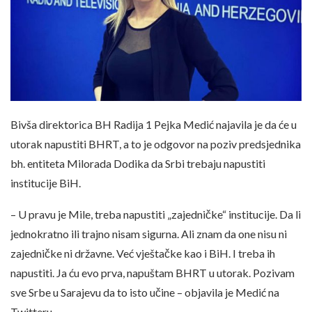
Bivša direktorica BH Radija 1 Pejka Medić najavila je da će u
utorak napustiti BHRT, a to je odgovor na poziv predsjednika
bh. entiteta Milorada Dodika da Srbi trebaju napustiti
institucije BiH.
– U pravu je Mile, treba napustiti „zajedničke“ institucije. Da li
jednokratno ili trajno nisam sigurna. Ali znam da one nisu ni
zajedničke ni državne. Već vještačke kao i BiH. I treba ih
napustiti. Ja ću evo prva, napuštam BHRT u utorak. Pozivam
sve Srbe u Sarajevu da to isto učine – objavila je Medić na
Twitteru.