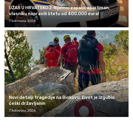
UŽAS U HRVATSKOJ: Nijemci zapalili apartman,
vlasniku napravili štetu od 400.000 eura!
7 kolovoza, 2026
Novi detalji tragedije na Biokovu, život je izgubio
češki državljanin
7 kolovoza, 2026