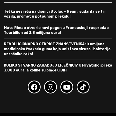
Teška nesreća na dionici Stolac – Neum, sudarila se tri
vozila, promet u potpunom prekidu!
Mate Rimac otvorio novi pogon u Francuskoj i rasprodao
Tourbillon od 3,8 milijuna eura!
REVOLUCIONARNO OTKRIĆE ZNANSTVENIKA: Izumljena
medicinska žvakaća guma koja uništava viruse i bakterije
uzročnike raka!
KOLIKO STVARNO ZARAĐUJU LIJEČNICI? U Hrvatskoj preko
3.000 eura, a kolike su plaće u BiH