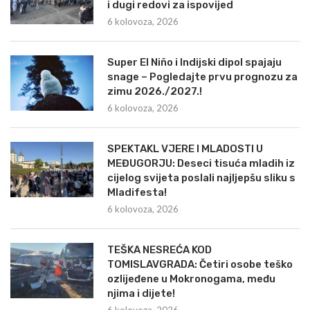
i dugi redovi za ispovijed
6 kolovoza, 2026
Super El Niño i Indijski dipol spajaju
snage – Pogledajte prvu prognozu za
zimu 2026./2027.!
6 kolovoza, 2026
SPEKTAKL VJERE I MLADOSTI U
MEĐUGORJU: Deseci tisuća mladih iz
cijelog svijeta poslali najljepšu sliku s
Mladifesta!
6 kolovoza, 2026
TEŠKA NESREĆA KOD
TOMISLAVGRADA: Četiri osobe teško
ozlijeđene u Mokronogama, među
njima i dijete!
6 kolovoza, 2026