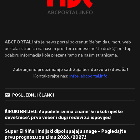
ABCPORTAL.info
je news portal pokrenut idejom da u moru web
portala i stranica na našem prostoru donese nešto drukčiji pristup
odabiru informacija koje prezentiramo na našim stranicama.
Zabranjeno preuzimanje sadržaja bez dozvola izdavača!
Kontaktirajte nas:
info@abcportal.info
POSLJEDNJI ČLANCI
ŠIROKI BRIJEG: Započele svima znane ‘širokobriješke
devetnice’, prva večer i dugi redovi za ispovijed
Super El Niño i Indijski dipol spajaju snage – Pogledajte
prvu prognozu za zimu 2026./2027.!