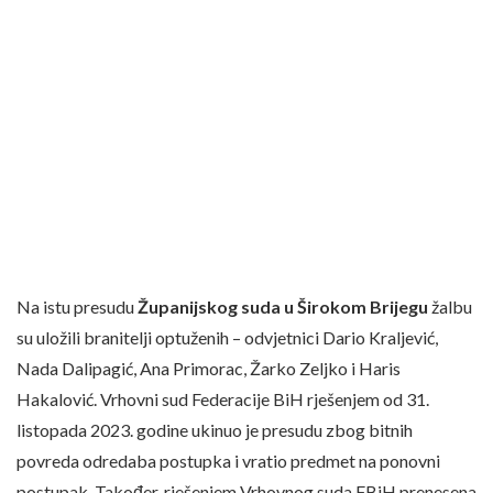
Na istu presudu
Županijskog suda u Širokom Brijegu
žalbu
su uložili branitelji optuženih – odvjetnici Dario Kraljević,
Nada Dalipagić, Ana Primorac, Žarko Zeljko i Haris
Hakalović. Vrhovni sud Federacije BiH rješenjem od 31.
listopada 2023. godine ukinuo je presudu zbog bitnih
povreda odredaba postupka i vratio predmet na ponovni
postupak. Također, rješenjem Vrhovnog suda FBiH prenesena