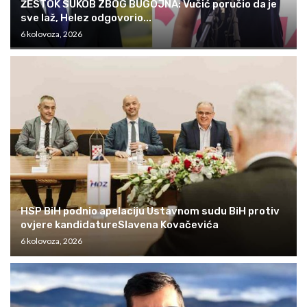
ŽESTOK SUKOB ZBOG BUGOJNA: Vučić poručio da je
sve laž, Helez odgovorio...
6 kolovoza, 2026
HSP BiH podnio apelaciju Ustavnom sudu BiH protiv
ovjere kandidatureSlavena Kovačevića
6 kolovoza, 2026