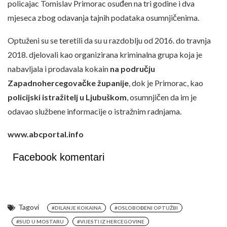
policajac Tomislav Primorac osuđen na tri godine i dva
mjeseca zbog odavanja tajnih podataka osumnjičenima.
Optuženi su se teretili da su u razdoblju od 2016. do travnja
2018. djelovali kao organizirana kriminalna grupa koja je
nabavljala i prodavala kokain
na području
Zapadnohercegovačke županije
, dok je Primorac, kao
policijski istražitelj u Ljubuškom
, osumnjičen da im je
odavao službene informacije o istražnim radnjama.
www.abcportal.info
Facebook komentari
Tagovi
#DILANJE KOKAINA
#OSLOBOĐENI OPTUŽBI
#SUD U MOSTARU
#VIJESTI IZ HERCEGOVINE