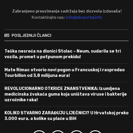
Zabranjeno preuzimanje sadržaja bez dozvola izdavača!
Kontaktirajte nas:
info@abcportal.info
POSLJEDNJI ČLANCI
Teška nesreća na dionici Stolac – Neum, sudarila se tri
vozila, promet u potpunom prekidu!
Mate Rimac otvorio novi pogon u Francuskoj i rasprodao
Tourbillon od 3,8 milijuna eura!
REVOLUCIONARNO OTKRIĆE ZNANSTVENIKA: Izumljena
medicinska žvakaća guma koja uništava viruse i bakterije
uzročnike raka!
KOLIKO STVARNO ZARAĐUJU LIJEČNICI? U Hrvatskoj preko
3.000 eura, a kolike su plaće u BiH