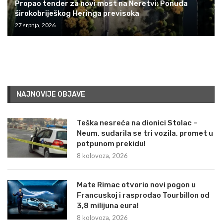
Propao tender za novi most na Neretvi: Ponuda
širokobriješkog Heringa previsoka
27 srpnja, 2026
NAJNOVIJE OBJAVE
Teška nesreća na dionici Stolac –
Neum, sudarila se tri vozila, promet u
potpunom prekidu!
8 kolovoza, 2026
Mate Rimac otvorio novi pogon u
Francuskoj i rasprodao Tourbillon od
3,8 milijuna eura!
8 kolovoza, 2026