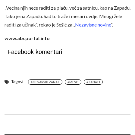
„Većina njih neće raditi za plaću, već za satnicu, kao na Zapadu.
Tako je na Zapadu. Sad to traže i mesari ovdje. Mnogi žele
raditi za učinak“, rekao je Sešić za „
Nezavisne novine
“.
www.abcportal.info
Facebook komentari
Tagovi
#MESARSKI ZANAT
#MESO
#ZANATI