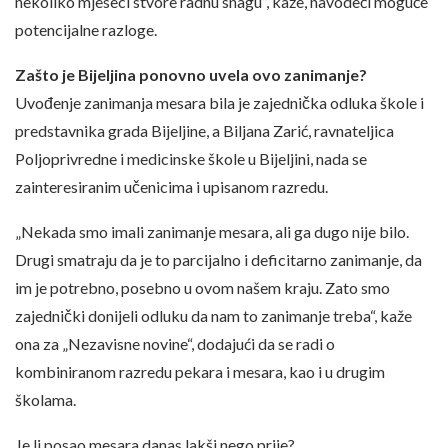
nekoliko mjeseci stvore radnu snagu”, kaže, navodeći moguće
potencijalne razloge.
Zašto je Bijeljina ponovno uvela ovo zanimanje?
Uvođenje zanimanja mesara bila je zajednička odluka škole i
predstavnika grada Bijeljine, a Biljana Zarić, ravnateljica
Poljoprivredne i medicinske škole u Bijeljini, nada se
zainteresiranim učenicima i upisanom razredu.
„Nekada smo imali zanimanje mesara, ali ga dugo nije bilo.
Drugi smatraju da je to parcijalno i deficitarno zanimanje, da
im je potrebno, posebno u ovom našem kraju. Zato smo
zajednički donijeli odluku da nam to zanimanje treba“, kaže
ona za „Nezavisne novine“, dodajući da se radi o
kombiniranom razredu pekara i mesara, kao i u drugim
školama.
Je li posao mesara danas lakši nego prije?