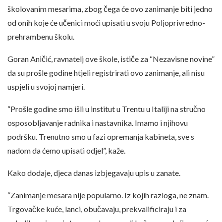
školovanim mesarima, zbog čega će ovo zanimanje biti jedno
od onih koje će učenici moći upisati u svoju Poljoprivredno-
prehrambenu školu.
Goran Aničić, ravnatelj ove škole, ističe za “Nezavisne novine”
da su prošle godine htjeli registrirati ovo zanimanje, ali nisu
uspjeli u svojoj namjeri.
“Prošle godine smo išli u institut u Trentu u Italiji na stručno
osposobljavanje radnika i nastavnika. Imamo i njihovu
podršku. Trenutno smo u fazi opremanja kabineta, sve s
nadom da ćemo upisati odjel”, kaže.
Kako dodaje, djeca danas izbjegavaju upis u zanate.
“Zanimanje mesara nije popularno. Iz kojih razloga, ne znam.
Trgovačke kuće, lanci, obučavaju, prekvalificiraju i za