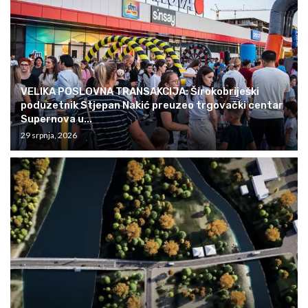
VELIKA POSLOVNA TRANSAKCIJA: Širokobriješki
poduzetnik Stjepan Nakić preuzeo trgovački centar
Supernova u...
29 srpnja, 2026