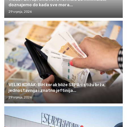
doznajemo do kada sve mora...
29 srpnja, 2026
VELIKI KORAK: BiH korak bliže SEPA-i stižu brža,
jednostavnija i znatno jeftinija...
29 srpnja, 2026