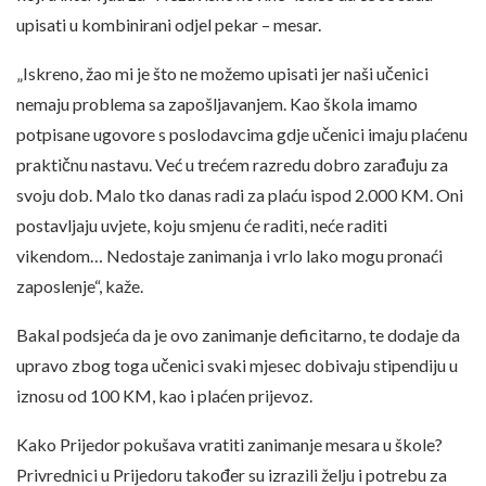
upisati u kombinirani odjel pekar – mesar.
„Iskreno, žao mi je što ne možemo upisati jer naši učenici
nemaju problema sa zapošljavanjem. Kao škola imamo
potpisane ugovore s poslodavcima gdje učenici imaju plaćenu
praktičnu nastavu. Već u trećem razredu dobro zarađuju za
svoju dob. Malo tko danas radi za plaću ispod 2.000 KM. Oni
postavljaju uvjete, koju smjenu će raditi, neće raditi
vikendom… Nedostaje zanimanja i vrlo lako mogu pronaći
zaposlenje“, kaže.
Bakal podsjeća da je ovo zanimanje deficitarno, te dodaje da
upravo zbog toga učenici svaki mjesec dobivaju stipendiju u
iznosu od 100 KM, kao i plaćen prijevoz.
Kako Prijedor pokušava vratiti zanimanje mesara u škole?
Privrednici u Prijedoru također su izrazili želju i potrebu za