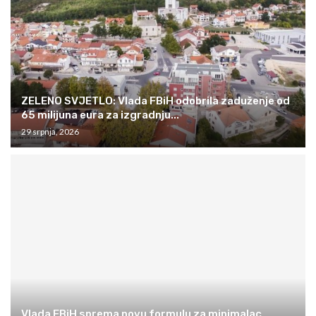
ZELENO SVJETLO: Vlada FBiH odobrila zaduženje od
65 milijuna eura za izgradnju...
29 srpnja, 2026
Vlada FBiH sprema novu formulu za minimalac,