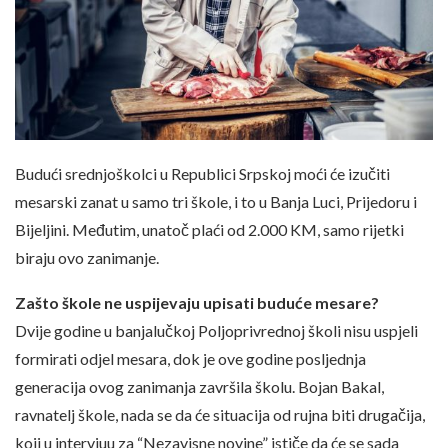
Budući srednjoškolci u Republici Srpskoj moći će izučiti
mesarski zanat u samo tri škole, i to u Banja Luci, Prijedoru i
Bijeljini. Međutim, unatoč plaći od 2.000 KM, samo rijetki
biraju ovo zanimanje.
Zašto škole ne uspijevaju upisati buduće mesare?
Dvije godine u banjalučkoj Poljoprivrednoj školi nisu uspjeli
formirati odjel mesara, dok je ove godine posljednja
generacija ovog zanimanja završila školu. Bojan Bakal,
ravnatelj škole, nada se da će situacija od rujna biti drugačija,
koji u intervjuu za “Nezavisne novine” ističe da će se sada