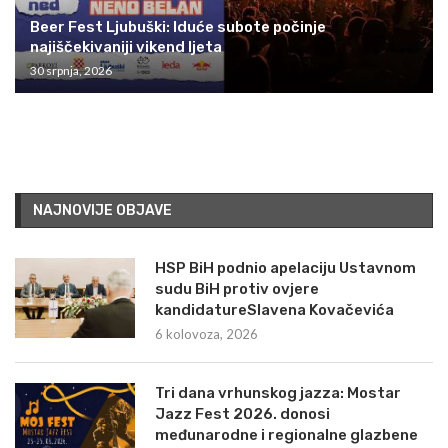
Beer Fest Ljubuški: Iduće subote počinje
najiščekivaniji vikend ljeta
30 srpnja, 2026
NAJNOVIJE OBJAVE
HSP BiH podnio apelaciju Ustavnom
sudu BiH protiv ovjere
kandidatureSlavena Kovačevića
6 kolovoza, 2026
Tri dana vrhunskog jazza: Mostar
Jazz Fest 2026. donosi
međunarodne i regionalne glazbene