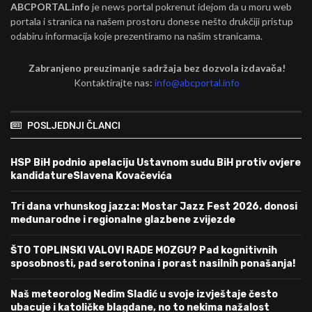
ABCPORTAL.info
je news portal pokrenut idejom da u moru web
portala i stranica na našem prostoru donese nešto drukčiji pristup
odabiru informacija koje prezentiramo na našim stranicama.
Zabranjeno preuzimanje sadržaja bez dozvola izdavača!
Kontaktirajte nas:
info@abcportal.info
POSLJEDNJI ČLANCI
HSP BiH podnio apelaciju Ustavnom sudu BiH protiv ovjere
kandidatureSlavena Kovačevića
Tri dana vrhunskog jazza: Mostar Jazz Fest 2026. donosi
međunarodne i regionalne glazbene zvijezde
ŠTO TOPLINSKI VALOVI RADE MOZGU? Pad kognitivnih
sposobnosti, pad serotonina i porast nasilnih ponašanja!
Naš meteorolog Nedim Sladić u svoje izvještaje često
ubacuje i katoličke blagdane, no to nekima nažalost