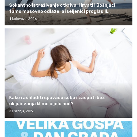
Šokantno istraživanje otkriva: Hrvati i Bošnjaci
tamo masovno odlaze, a iseljenici proglasili...
1 kolovoza, 2026
Kako rashladiti spavaću sobu i zaspati bez
uključivanja klime cijelu noć?
31 srpnja, 2026