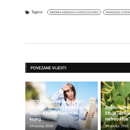
Tagovi
#BERBA MASLINA U HERCEGOVINI
#MASLINE U HER
POVEZANE VIJESTI
IZDRŽITE, neće tako brzo
prestati: Poznati meteorolog
Znanstvenic
objavio točan datum do
što je uisti
kojeg...
nefropatija”
29 srpnja, 2026
29 srpnja, 2026