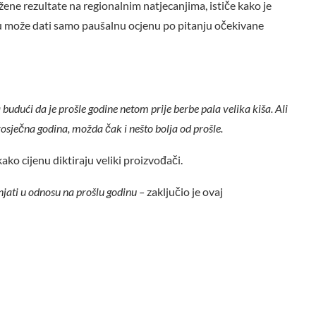
ažene rezultate na regionalnim natjecanjima, ističe kako je
ku može dati samo paušalnu ocjenu po pitanju očekivane
budući da je prošle godine netom prije berbe pala velika kiša. Ali
 prosječna godina, možda čak i nešto bolja od prošle.
ko cijenu diktiraju veliki proizvođači.
njati u odnosu na prošlu godinu –
zaključio je ovaj