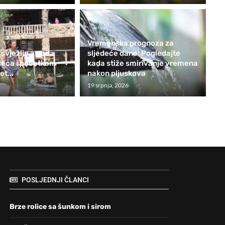
Vremenska prognoza za
 svježije a onda
sljedeće dane: Pogledajte
seca i početkom
kada stiže smirivanje vremena
t...
nakon pljuskova
19 srpnja, 2026
POSLJEDNJI ČLANCI
Brze rolice sa šunkom i sirom