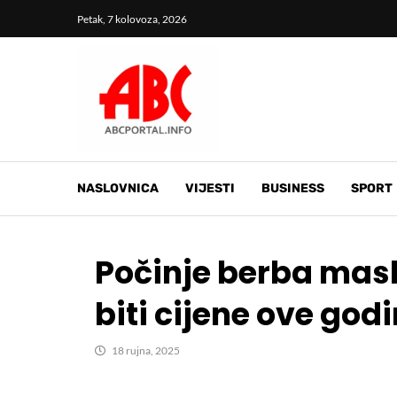
Petak, 7 kolovoza, 2026
NASLOVNICA
VIJESTI
BUSINESS
SPORT
Počinje berba masli
biti cijene ove god
18 rujna, 2025