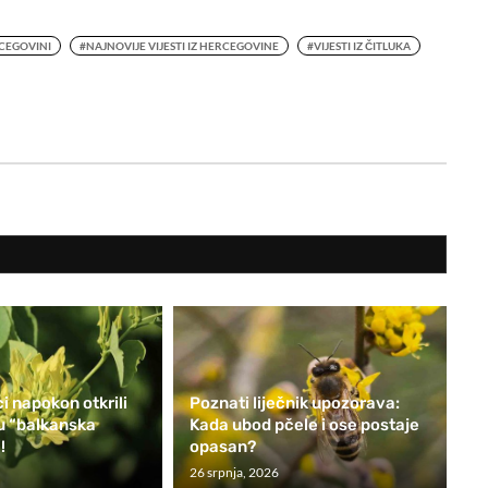
CEGOVINI
#NAJNOVIJE VIJESTI IZ HERCEGOVINE
#VIJESTI IZ ČITLUKA
i napokon otkrili
Poznati liječnik upozorava:
nu “balkanska
Kada ubod pčele i ose postaje
!
opasan?
26 srpnja, 2026