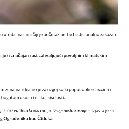
 uroda maslina čiji je početak berbe tradicionalno zakazan
ilježi značajan rast zahvaljujući povoljnim klimatskim
zimama, idealno je za uzgoj sorti poput oblice, leccina i
 bogatom okusu i niskoj kiselosti.
i žele kvalitetu kreću ranije. Drugi nešto kasnije
– izjavio je za
kog Ograđenika kod Čitluka.