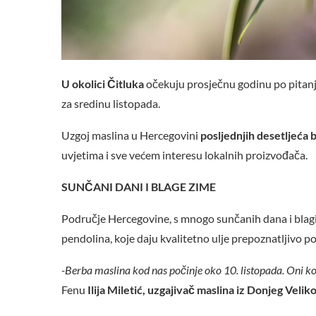
U okolici Čitluka
očekuju prosječnu godinu po pitanju
za sredinu listopada.
Uzgoj maslina u Hercegovini
posljednjih desetljeća b
uvjetima i sve većem interesu lokalnih proizvođača.
SUNČANI DANI I BLAGE ZIME
Područje Hercegovine, s mnogo sunčanih dana i blagim 
pendolina, koje daju kvalitetno ulje prepoznatljivo po
-Berba maslina kod nas počinje oko 10. listopada. Oni koj
Fenu
Ilija Miletić, uzgajivač maslina iz Donjeg Veli