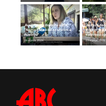
Austrijanka doselila u BiH:
Još koji dan
“Nema šanse da se vratim u
krajem mje
Austriju”
kolovoza ope
26 srpnja, 2026
23 srpnja, 2026