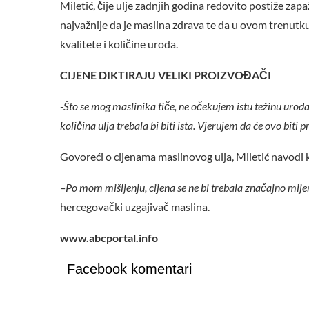
Miletić, čije ulje zadnjih godina redovito postiže zap
najvažnije da je maslina zdrava te da u ovom trenut
kvalitete i količine uroda.
CIJENE DIKTIRAJU VELIKI PROIZVOĐAČI
-Što se mog maslinika tiče, ne očekujem istu težinu uroda 
količina ulja trebala bi biti ista. Vjerujem da će ovo biti
Govoreći o cijenama maslinovog ulja, Miletić navodi ka
–Po mom mišljenju, cijena se ne bi trebala značajno mije
hercegovački uzgajivač maslina.
www.abcportal.info
Facebook komentari