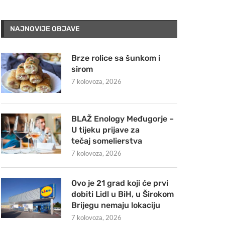
NAJNOVIJE OBJAVE
Brze rolice sa šunkom i
sirom
7 kolovoza, 2026
BLAŽ Enology Međugorje –
U tijeku prijave za
tečaj somelierstva
7 kolovoza, 2026
Ovo je 21 grad koji će prvi
dobiti Lidl u BiH, u Širokom
Brijegu nemaju lokaciju
7 kolovoza, 2026