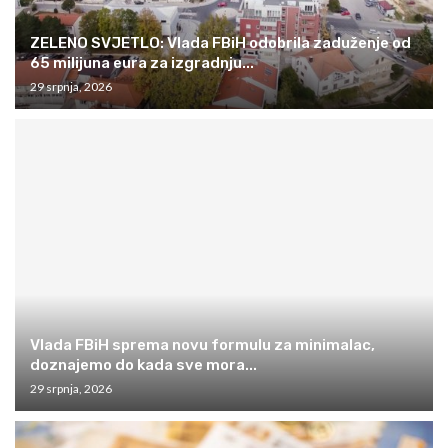
ZELENO SVJETLO: Vlada FBiH odobrila zaduženje od
65 milijuna eura za izgradnju...
29 srpnja, 2026
Vlada FBiH sprema novu formulu za minimalac,
doznajemo do kada sve mora...
29 srpnja, 2026