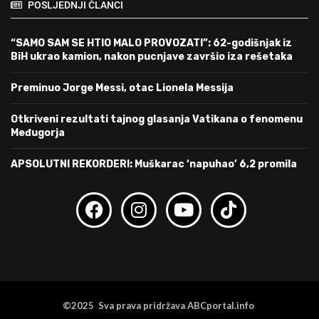
POSLJEDNJI ČLANCI
“SAMO SAM SE HTIO MALO PROVOZATI”: 62-godišnjak iz
BiH ukrao kamion, nakon pucnjave završio iza rešetaka
Preminuo Jorge Messi, otac Lionela Messija
Otkriveni rezultati tajnog glasanja Vatikana o fenomenu
Međugorja
APSOLUTNI REKORDERI: Muškarac ‘napuhao’ 6,2 promila
©2025 Sva prava pridržava ABCportal.info