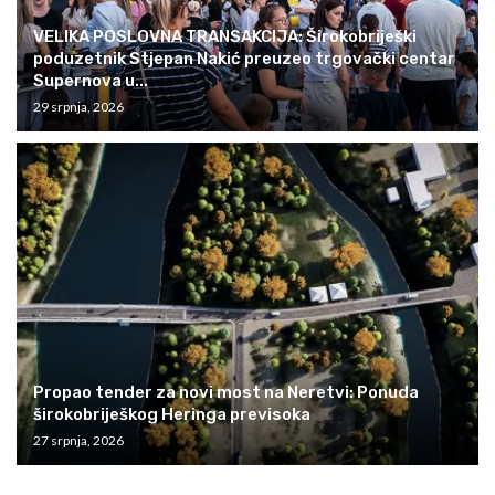
VELIKA POSLOVNA TRANSAKCIJA: Širokobriješki
poduzetnik Stjepan Nakić preuzeo trgovački centar
Supernova u...
29 srpnja, 2026
Propao tender za novi most na Neretvi: Ponuda
širokobriješkog Heringa previsoka
27 srpnja, 2026