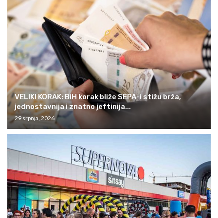
VELIKI KORAK: BiH korak bliže SEPA-i stižu brža,
jednostavnija i znatno jeftinija...
29 srpnja, 2026