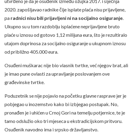
utvrđeno je da je osuđenik između ožujka 2017. i siječnja
2020. zapošljavao radnike čije isplate plaća nisu prijavljene,
pa
radnici nisu bili prijavljeni ni na socijalno osiguranje
.
Ukupno su u tom razdoblju isplaćene neprijavljene bruto
plaće u iznosu od gotovo 1,12 milijuna eura, što je rezultiralo
utajom doprinosa za socijalno osiguranje u ukupnom iznosu
od približno 405.000 eura.
Osuđeni muškarac nije bio vlasnik tvrtke, već njegov brat, ali
je imao pune ovlasti za upravljanje poslovanjem ove
građevinske tvrtke.
Poduzetnik se nije pojavio na početku glavne rasprave jer je
pobjegao u inozemstvo kako bi izbjegao postupak. No,
pronađen je i uhićen u Crnoj Gori na temelju potjernice, te je
tamo odslužio oko tri mjeseca u ekstradicijskom pritvoru.
Osuđenik navodno ima i srpsko državljanstvo.