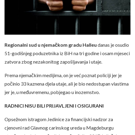
Regionalni sud u njemačkom gradu Halleu
danas je osudio
51-godišnjeg poduzetnika iz BiH na tri godine i osam mjeseci
zatvora zbog nezakonitog zapošljavanja i utaje.
Prema njemačkim medijima, on je već poznat policiji jer je
počinio 33 kaznena djela utaje, ali je bio nedostupan vlastima
jer je, u međuvremenu, pobjegao u inozemstvo.
RADNICI NISU BILI PRIJAVLJENI I OSIGURANI
Opsežnom istragom Jedinice za financijski nadzor za
cjenovni rad Glavnog carinskog ureda u Magdeburgu