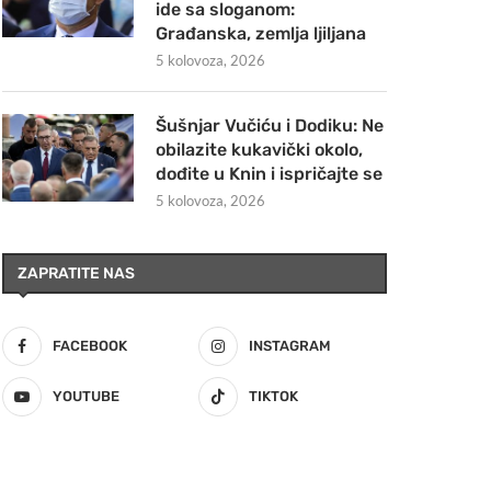
ide sa sloganom:
Građanska, zemlja ljiljana
5 kolovoza, 2026
Šušnjar Vučiću i Dodiku: Ne
obilazite kukavički okolo,
dođite u Knin i ispričajte se
5 kolovoza, 2026
ZAPRATITE NAS
FACEBOOK
INSTAGRAM
YOUTUBE
TIKTOK