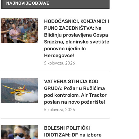
NAJNOVIJE OBJAVE
HODOČASNICI, KONJANICI I
PUNO ZAJEDNIŠTVA: Na
Blidinju proslavljena Gospa
Snježna, planinsko svetište
ponovno ujedinilo
Hercegovce!
5 kolovoza, 2026
VATRENA STIHIJA KOD
GRUDA: Požar u Ružićima
pod kontrolom, Air Tractor
poslan na novo požarište!
5 kolovoza, 2026
BOLESNI POLITIČKI
IDIOTIZAM: DF na izbore