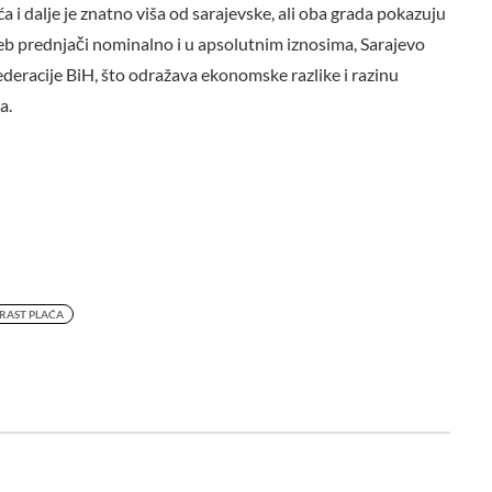
 i dalje je znatno viša od sarajevske, ali oba grada pokazuju
reb prednjači nominalno i u apsolutnim iznosima, Sarajevo
eracije BiH, što odražava ekonomske razlike i razinu
a.
RAST PLAĆA