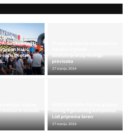
SLOVNA
: Širokobriješki
Propao tender za novi most na
Stjepan Nakić
Neretvi: Ponuda
ovački centar
širokobriješkog Heringa
...
previsoka
27 srpnja, 2026
onekcija i cijene:
HERCEGOVINA: Počela gradnja
in koštao bi između
novog trgovačkog kompleksa,
Lidl priprema teren
27 srpnja, 2026