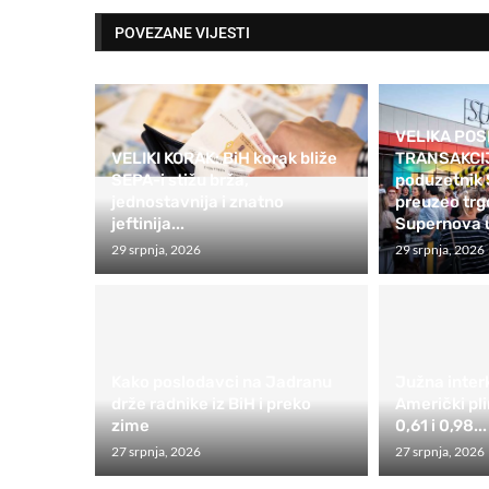
POVEZANE VIJESTI
VELIKA PO
VELIKI KORAK: BiH korak bliže
TRANSAKCIJA
SEPA-i stižu brža,
poduzetnik 
jednostavnija i znatno
preuzeo trg
jeftinija...
Supernova u
29 srpnja, 2026
29 srpnja, 2026
Kako poslodavci na Jadranu
Južna interk
drže radnike iz BiH i preko
Američki pl
zime
0,61 i 0,98...
27 srpnja, 2026
27 srpnja, 2026