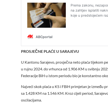
PROSJEČNE PLAĆE U SARAJEVU
U Kantonu Sarajevo, prosječna neto plaća tijekom per
u rujnu 2024. do vrhunca od 1.906 KM u svibnju 2025
Federacije BiH u istom periodu bio je konstantno ok
Najveći skok plaća u KS i FBiH primjetan je između pr
sa 1.428 KM na 1.546 KM. Kroz cijeli period, Sarajevo
oscilacijama.