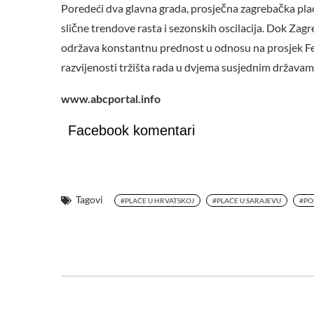
Poredeći dva glavna grada, prosječna zagrebačka plaća
slične trendove rasta i sezonskih oscilacija. Dok Zag
održava konstantnu prednost u odnosu na prosjek Fed
razvijenosti tržišta rada u dvjema susjednim državam
www.abcportal.info
Facebook komentari
Tagovi
#PLAĆE U HRVATSKOJ
#PLAĆE U SARAJEVU
#PO