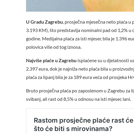
U Gradu Zagrebu
, prosječna mjesečna neto plaća u 
3.193 KM), što predstavlja nominalni pad od 1,2% u o
godine. Medijalna plaća za isti mjesec bila je 1.396 eu
polovica više od tog iznosa.
Najviše plaće u Zagrebu
isplaćene su u djelatnosti va
2.397 eura, dok je najniža neto plaća bila u proizvod
plaća za lipanj bila je za 189 eura veća od prosjeka Hrv
Bruto prosječna plaća po zaposlenom u Zagrebu za lip
svibanj, ali rast od 8,5% u odnosu na isti mjesec lani.