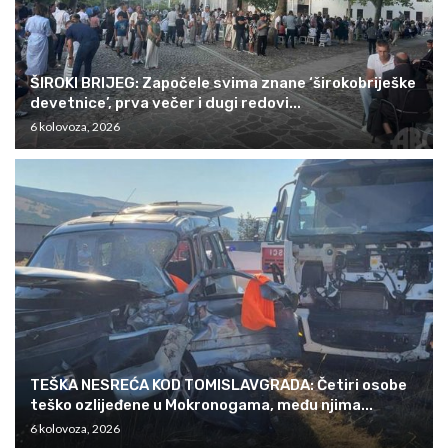
ŠIROKI BRIJEG: Započele svima znane ‘širokobriješke
devetnice’, prva večer i dugi redovi...
6 kolovoza, 2026
TEŠKA NESREĆA KOD TOMISLAVGRADA: Četiri osobe
teško ozlijeđene u Mokronogama, među njima...
6 kolovoza, 2026