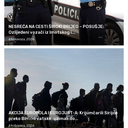
NESREĆA NA CESTI ŠIROKI BRIJEG – POSUŠJE:
Ozlijeđeni vozači iz Imotskog i...
6 kolovoza, 2026
AKCIJA EUROPOLA I EUROJUST-A: Krijumčarili Sirijce
preko BiH i Hrvatske, uzimali do...
6 kolovoza, 2026