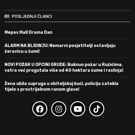
POSLJEDNJI ČLANCI
Mepas Mall Drama Dan
ALARM NA BLIDINJU: Nemarni posjetitelji ostavljaju
žeravicu u šumi!
NOVI POŽAR U OPĆINI GRUDE: Buknuo požar u Ružićima,
vatra već progutala više od 40 hektara šume i raslinja!
Žena ubila supruga u obiteljskoj kući, policija zatekla
tijelo s prostrijelnom ranom glave!