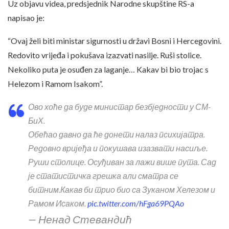
Uz objavu videa, predsjednik Narodne skupštine RS-a
napisao je:
“Ovaj želi biti ministar sigurnosti u državi Bosni i Hercegovini.
Redovito vrijeđa i pokušava izazvati nasilje. Ruši stolice.
Nekoliko puta je osuđen za laganje… Kakav bi bio trojac s
Helezom i Ramom Isakom”.
Ово хоће да буде министар безбједности у СМ-
БиХ.
Обећао давно да ће донети налаз психијатра.
Редовно вријеђа и покушава изазвати насиље.
Руши столице. Осуђиван за лажи више пута. Сад
је статистичка грешка али сматра се
битним.Какав би трио био са Зуканом Хелезом и
Рамом Исаком.
pic.twitter.com/hFga69PQAo
— Ненад Стевандић