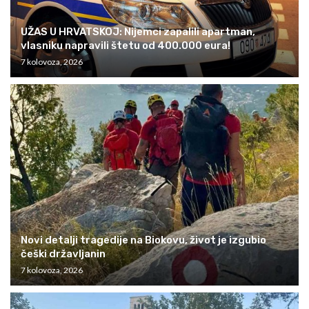
UŽAS U HRVATSKOJ: Nijemci zapalili apartman,
vlasniku napravili štetu od 400.000 eura!
7 kolovoza, 2026
Novi detalji tragedije na Biokovu, život je izgubio
češki državljanin
7 kolovoza, 2026