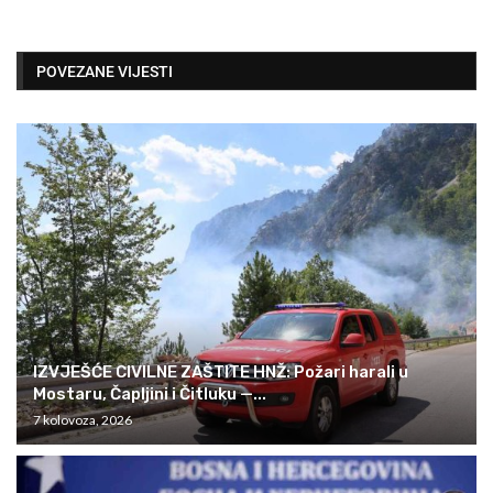
POVEZANE VIJESTI
IZVJEŠĆE CIVILNE ZAŠTITE HNŽ: Požari harali u
Mostaru, Čapljini i Čitluku —...
7 kolovoza, 2026