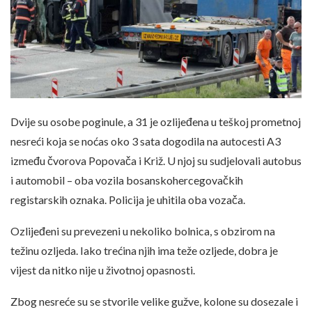
Dvije su osobe poginule, a 31 je ozlijeđena u teškoj prometnoj
nesreći koja se noćas oko 3 sata dogodila na autocesti A3
između čvorova Popovača i Križ. U njoj su sudjelovali autobus
i automobil – oba vozila bosanskohercegovačkih
registarskih oznaka. Policija je uhitila oba vozača.
Ozlijeđeni su prevezeni u nekoliko bolnica, s obzirom na
težinu ozljeda. Iako trećina njih ima teže ozljede, dobra je
vijest da nitko nije u životnoj opasnosti.
Zbog nesreće su se stvorile velike gužve, kolone su dosezale i