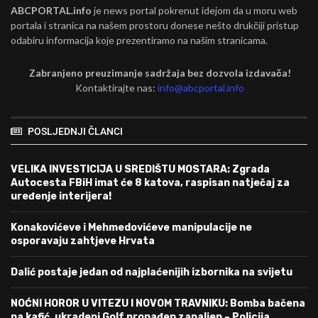
ABCPORTAL.info
je news portal pokrenut idejom da u moru web
portala i stranica na našem prostoru donese nešto drukčiji pristup
odabiru informacija koje prezentiramo na našim stranicama.
Zabranjeno preuzimanje sadržaja bez dozvola izdavača!
Kontaktirajte nas:
info@abcportal.info
POSLJEDNJI ČLANCI
VELIKA INVESTICIJA U SREDIŠTU MOSTARA: Zgrada
Autocesta FBiH imat će 8 katova, raspisan natječaj za
uređenje interijera!
Konakovićeve i Mehmedovićeve manipulacije ne
osporavaju zahtjeve Hrvata
Dalić postaje jedan od najplaćenijih izbornika na svijetu
NOĆNI HOROR U VITEZU I NOVOM TRAVNIKU: Bomba bačena
na kafić, ukradeni Golf pronađen zapaljen – Policija