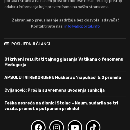
portala i stranica na našem prostoru donese nešto drukčiji pristup
odabiru informacija koje prezentiramo na našim stranicama.
Zabranjeno preuzimanje sadržaja bez dozvola izdavača!
Kontaktirajte nas:
info@abcportal.info
POSLJEDNJI ČLANCI
Otkriveni rezultati tajnog glasanja Vatikana o fenomenu
Međugorja
APSOLUTNI REKORDERI: Muškarac ‘napuhao’ 6,2 promila
Cvijanović: Prošla su vremena uvođenja sankcija
Teška nesreća na dionici Stolac – Neum, sudarila se tri
vozila, promet u potpunom prekidu!