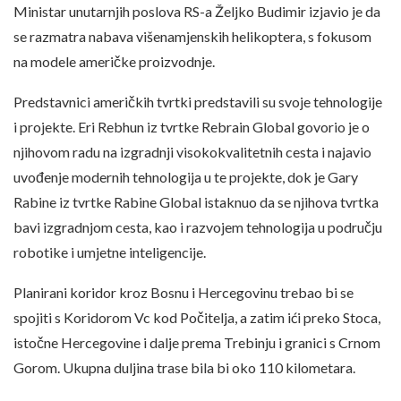
Ministar unutarnjih poslova RS-a Željko Budimir izjavio je da
se razmatra nabava višenamjenskih helikoptera, s fokusom
na modele američke proizvodnje.
Predstavnici američkih tvrtki predstavili su svoje tehnologije
i projekte. Eri Rebhun iz tvrtke Rebrain Global govorio je o
njihovom radu na izgradnji visokokvalitetnih cesta i najavio
uvođenje modernih tehnologija u te projekte, dok je Gary
Rabine iz tvrtke Rabine Global istaknuo da se njihova tvrtka
bavi izgradnjom cesta, kao i razvojem tehnologija u području
robotike i umjetne inteligencije.
Planirani koridor kroz Bosnu i Hercegovinu trebao bi se
spojiti s Koridorom Vc kod Počitelja, a zatim ići preko Stoca,
istočne Hercegovine i dalje prema Trebinju i granici s Crnom
Gorom. Ukupna duljina trase bila bi oko 110 kilometara.