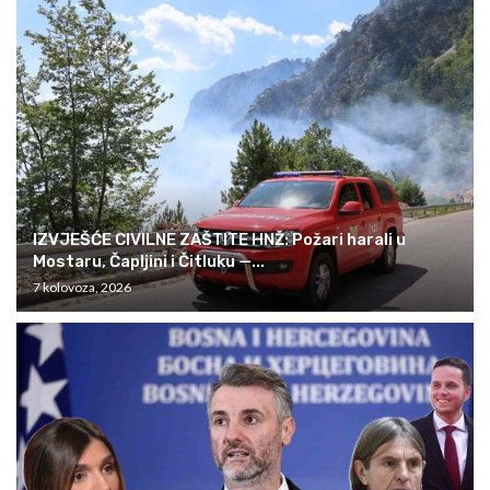
IZVJEŠĆE CIVILNE ZAŠTITE HNŽ: Požari harali u
Mostaru, Čapljini i Čitluku —...
7 kolovoza, 2026