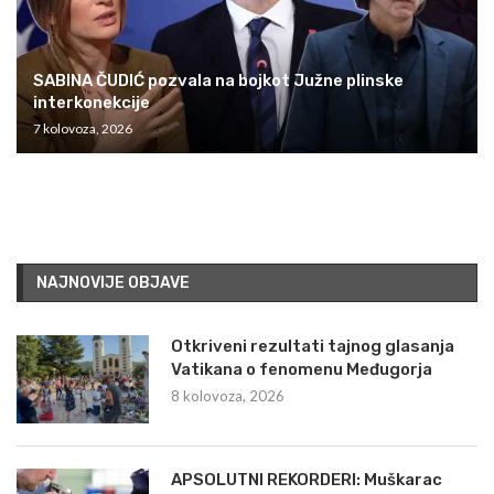
SABINA ČUDIĆ pozvala na bojkot Južne plinske
interkonekcije
7 kolovoza, 2026
NAJNOVIJE OBJAVE
Otkriveni rezultati tajnog glasanja
Vatikana o fenomenu Međugorja
8 kolovoza, 2026
APSOLUTNI REKORDERI: Muškarac