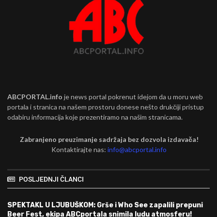
ABCPORTAL.info
je news portal pokrenut idejom da u moru web
portala i stranica na našem prostoru donese nešto drukčiji pristup
odabiru informacija koje prezentiramo na našim stranicama.
Zabranjeno preuzimanje sadržaja bez dozvola izdavača!
Kontaktirajte nas:
info@abcportal.info
POSLJEDNJI ČLANCI
SPEKTAKL U LJUBUŠKOM: Grše i Who See zapalili prepuni
Beer Fest, ekipa ABCportala snimila ludu atmosferu!