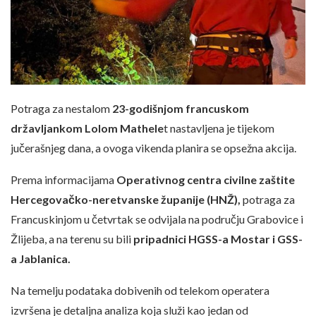
Potraga za nestalom
23-godišnjom francuskom
državljankom Lolom Mathele
t nastavljena je tijekom
jučerašnjeg dana, a ovoga vikenda planira se opsežna akcija.
Prema informacijama
Operativnog centra civilne zaštite
Hercegovačko-neretvanske županije (HNŽ),
potraga za
Francuskinjom u četvrtak se odvijala na području Grabovice i
Žlijeba, a na terenu su bili
pripadnici HGSS-a Mostar i GSS-
a Jablanica.
Na temelju podataka dobivenih od telekom operatera
izvršena je detaljna analiza koja služi kao jedan od