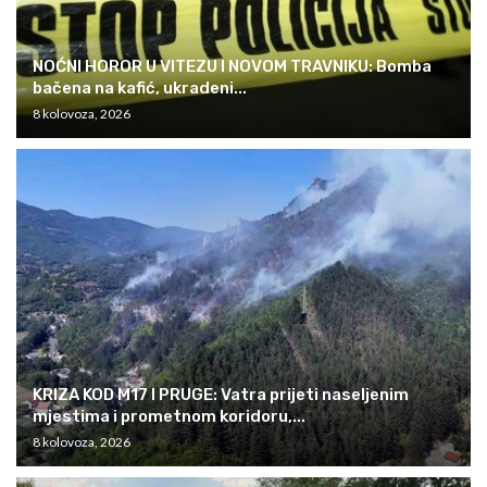
NOĆNI HOROR U VITEZU I NOVOM TRAVNIKU: Bomba
bačena na kafić, ukradeni...
8 kolovoza, 2026
KRIZA KOD M17 I PRUGE: Vatra prijeti naseljenim
mjestima i prometnom koridoru,...
8 kolovoza, 2026