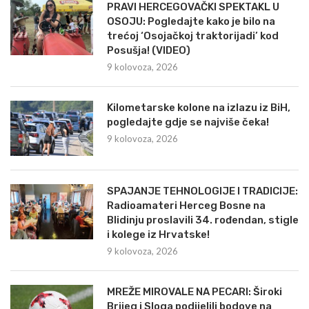
PRAVI HERCEGOVAČKI SPEKTAKL U
OSOJU: Pogledajte kako je bilo na
trećoj ‘Osojačkoj traktorijadi’ kod
Posušja! (VIDEO)
9 kolovoza, 2026
Kilometarske kolone na izlazu iz BiH,
pogledajte gdje se najviše čeka!
9 kolovoza, 2026
SPAJANJE TEHNOLOGIJE I TRADICIJE:
Radioamateri Herceg Bosne na
Blidinju proslavili 34. rođendan, stigle
i kolege iz Hrvatske!
9 kolovoza, 2026
MREŽE MIROVALE NA PECARI: Široki
Brijeg i Sloga podijelili bodove na