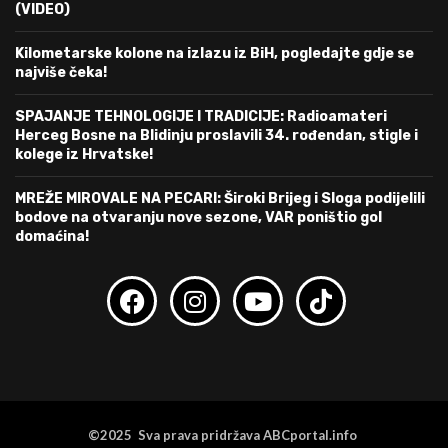
(VIDEO)
Kilometarske kolone na izlazu iz BiH, pogledajte gdje se
najviše čeka!
SPAJANJE TEHNOLOGIJE I TRADICIJE: Radioamateri
Herceg Bosne na Blidinju proslavili 34. rođendan, stigle i
kolege iz Hrvatske!
MREŽE MIROVALE NA PECARI: Široki Brijeg i Sloga podijelili
bodove na otvaranju nove sezone, VAR poništio gol
domaćina!
©2025 Sva prava pridržava ABCportal.info