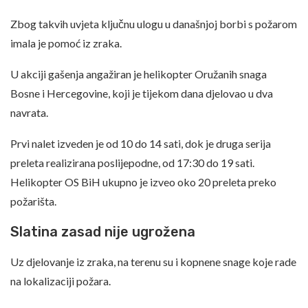
Zbog takvih uvjeta ključnu ulogu u današnjoj borbi s požarom
imala je pomoć iz zraka.
U akciji gašenja angažiran je helikopter Oružanih snaga
Bosne i Hercegovine, koji je tijekom dana djelovao u dva
navrata.
Prvi nalet izveden je od 10 do 14 sati, dok je druga serija
preleta realizirana poslijepodne, od 17:30 do 19 sati.
Helikopter OS BiH ukupno je izveo oko 20 preleta preko
požarišta.
Slatina zasad nije ugrožena
Uz djelovanje iz zraka, na terenu su i kopnene snage koje rade
na lokalizaciji požara.