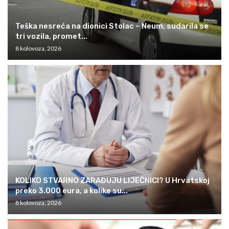
Teška nesreća na dionici Stolac – Neum, sudarila se
tri vozila, promet...
8 kolovoza, 2026
KOLIKO STVARNO ZARAĐUJU LIJEČNICI? U Hrvatskoj
preko 3.000 eura, a kolike su...
8 kolovoza, 2026